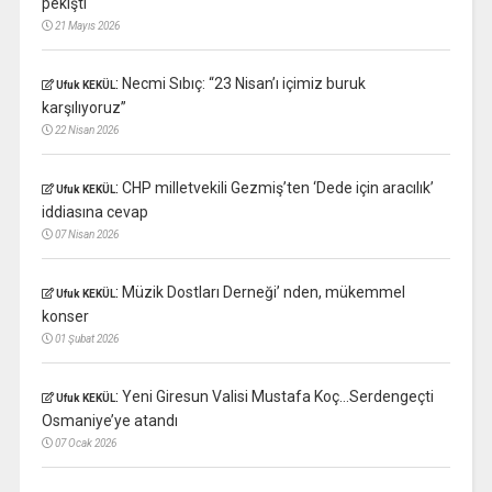
pekişti
21 Mayıs 2026
:
Necmi Sıbıç: “23 Nisan’ı içimiz buruk
Ufuk KEKÜL
karşılıyoruz”
22 Nisan 2026
:
CHP milletvekili Gezmiş’ten ‘Dede için aracılık’
Ufuk KEKÜL
iddiasına cevap
07 Nisan 2026
:
Müzik Dostları Derneği’ nden, mükemmel
Ufuk KEKÜL
konser
01 Şubat 2026
:
Yeni Giresun Valisi Mustafa Koç…Serdengeçti
Ufuk KEKÜL
Osmaniye’ye atandı
07 Ocak 2026