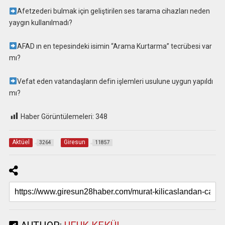
Afetzederi bulmak için geliştirilen ses tarama cihazları neden
yaygın kullanılmadı?
AFAD ın en tepesindeki isimin “Arama Kurtarma” tecrübesi var
mı?
Vefat eden vatandaşların defin işlemleri usulune uygun yapıldı
mı?
Haber Görüntülemeleri:
348
Aktüel
Giresun
3264
11857