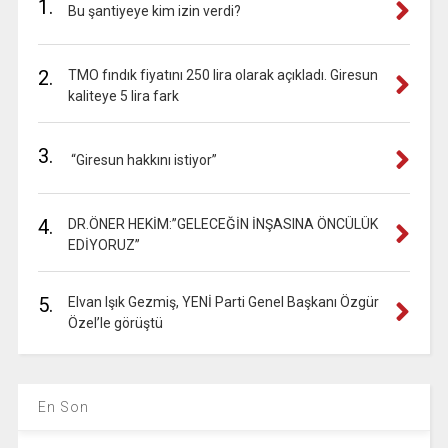
1.
Bu şantiyeye kim izin verdi?
2.
TMO fındık fiyatını 250 lira olarak açıkladı. Giresun
kaliteye 5 lira fark
3.
“Giresun hakkını istiyor”
4.
DR.ÖNER HEKİM:”GELECEĞİN İNŞASINA ÖNCÜLÜK
EDİYORUZ”
5.
Elvan Işık Gezmiş, YENİ Parti Genel Başkanı Özgür
Özel’le görüştü
En Son