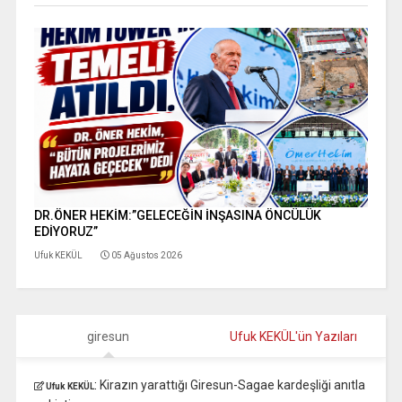
DR.ÖNER HEKİM:”GELECEĞİN İNŞASINA ÖNCÜLÜK
EDİYORUZ”
Ufuk KEKÜL
05 Ağustos 2026
giresun
Ufuk KEKÜL'ün Yazıları
:
Kirazın yarattığı Giresun-Sagae kardeşliği anıtla
Ufuk KEKÜL