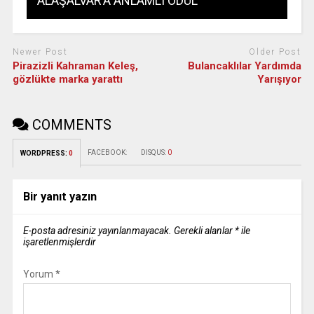
ALAŞALVAR’A ANLAMLI ÖDÜL
Newer Post
Older Post
Pirazizli Kahraman Keleş,
Bulancaklılar Yardımda
gözlükte marka yarattı
Yarışıyor
COMMENTS
FACEBOOK:
DISQUS:
0
WORDPRESS:
0
Bir yanıt yazın
E-posta adresiniz yayınlanmayacak.
Gerekli alanlar
*
ile
işaretlenmişlerdir
Yorum
*