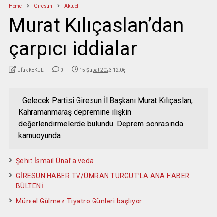
Home
Giresun
Aktüel
Murat Kılıçaslan’dan
çarpıcı iddialar
Ufuk KEKÜL
0
15 Şubat 2023 12:06
Gelecek Partisi Giresun İl Başkanı Murat Kılıçaslan,
Kahramanmaraş depremine ilişkin
değerlendirmelerde bulundu. Deprem sonrasında
kamuoyunda
Şehit İsmail Ünal’a veda
GİRESUN HABER TV/ÜMRAN TURGUT’LA ANA HABER
BÜLTENİ
Mürsel Gülmez Tiyatro Günleri başlıyor