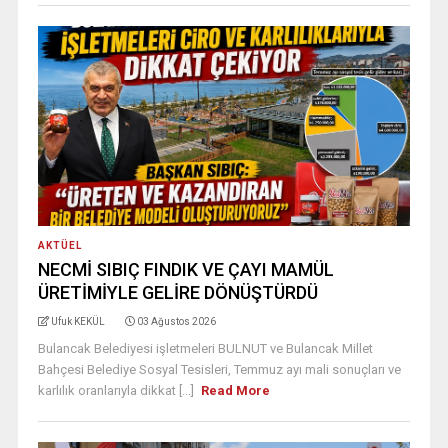
AKTÜEL
NECMİ SIBIÇ FINDIK VE ÇAYI MAMÜL
ÜRETİMİYLE GELİRE DÖNÜŞTÜRDÜ
Ufuk KEKÜL
03 Ağustos 2026
Bulancak Belediyesi işletmeleri BULNUT ve Bulancak Millet
Bahçesi Belediye Sosyal Tesisleri, Temmuz ayı mali sonuçları ve
karlılık oranlarıyla dikkat [...]
Read More