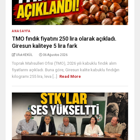
ANASAYFA
TMO fındık fiyatını 250 lira olarak açıkladı.
Giresun kaliteye 5 lira fark
Ufuk KEKÜL
06 Ağustos 2026
Toprak Mahsulleri Ofisi (TMO), 2026 yılı kabuklu fındık alım
fiyatlarını açıkladı. Buna göre, Giresun kalite kabuklu fındığın
kilogramı 255 lira, leva [...]
Read More