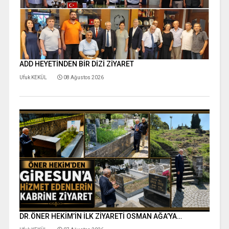
ADD HEYETİNDEN BİR DİZİ ZİYARET
Ufuk KEKÜL
08 Ağustos 2026
DR.ÖNER HEKİM’İN İLK ZİYARETİ OSMAN AĞA’YA…