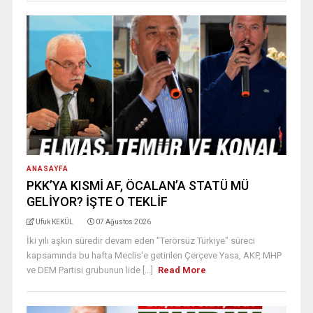
ANASAYFA
PKK’YA KISMİ AF, ÖCALAN’A STATÜ MÜ
GELİYOR? İŞTE O TEKLİF
Ufuk KEKÜL
07 Ağustos 2026
İki yılı aşkın süredir devam eden "Terörsüz Türkiye" süreci
kapsamında bu hafta Meclis'e getirilen Çerçeve Yasa, AKP, MHP
ve DEM Partisi grubunun lide [...]
Read More