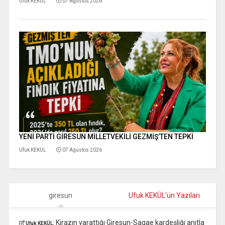
Ufuk KEKÜL
07 Ağustos 2026
YENİ PARTİ GİRESUN MİLLETVEKİLİ GEZMİŞ’TEN TEPKİ
Ufuk KEKÜL
07 Ağustos 2026
giresun
Ufuk KEKÜL'ün Yazıları
:
Kirazın yarattığı Giresun-Sagae kardeşliği anıtla
Ufuk KEKÜL