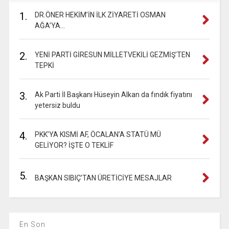
1.
DR.ÖNER HEKİM’İN İLK ZİYARETİ OSMAN
AĞA’YA…
2.
YENİ PARTİ GİRESUN MİLLETVEKİLİ GEZMİŞ’TEN
TEPKİ
3.
Ak Parti İl Başkanı Hüseyin Alkan da fındık fiyatını
yetersiz buldu
4.
PKK’YA KISMİ AF, ÖCALAN’A STATÜ MÜ
GELİYOR? İŞTE O TEKLİF
5.
BAŞKAN SIBIÇ’TAN ÜRETİCİYE MESAJLAR
En Son