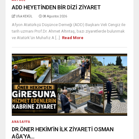
ADD HEYETİNDEN BİR DİZİ ZİYARET
Ufuk KEKÜL
08 Ağustos 2026
Afyon Atatürkçü Düşünce Derneği (ADD) Başkanı Veli Cengiz ile
tarih uzmanı Prof.Dr. Ahmet Altıntaş, bazı ziyaretlerde bulunmak
ve Atatürk’ün Muhafız A [...]
Read More
ANASAYFA
DR.ÖNER HEKİM’İN İLK ZİYARETİ OSMAN
AĞA’YA…