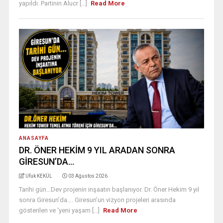
yapıldı. Partinin Alucr [...]
Read More
ANASAYFA
DR. ÖNER HEKİM 9 YIL ARADAN SONRA
GİRESUN’DA…
Ufuk KEKÜL
03 Ağustos 2026
Tarihi gün…Dev projenin inşaatın başlanıyor. Dr. Öner Hekim 9 yıl
sonra Giresun’da…. Giresun’un vizyon projeleri arasında
gösterilen ve ‘yeni yaşam [...]
Read More