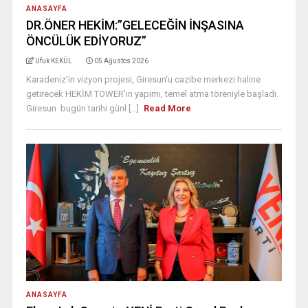
ANASAYFA
DR.ÖNER HEKİM:”GELECEĞİN İNŞASINA
ÖNCÜLÜK EDİYORUZ”
Ufuk KEKÜL
05 Ağustos 2026
Karadeniz’in vizyon projesi, Giresun'u cazibe merkezi haline
getirecek HEKİM TOWER’ın yapımı, temel atma töreniyle başladı.
Giresun bugün tarihi günl [...]
Read More
ANASAYFA