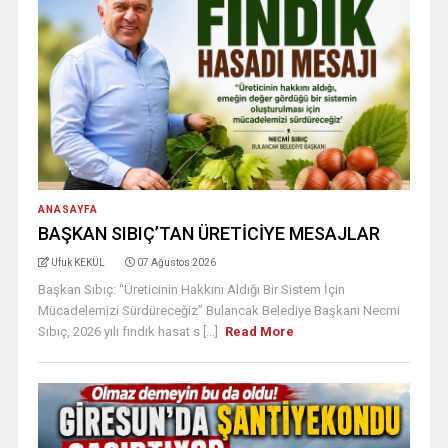
ANASAYFA
BAŞKAN SIBIÇ’TAN ÜRETİCİYE MESAJLAR
Ufuk KEKÜL
07 Ağustos 2026
Başkan Sıbıç: “Üreticinin Hakkını Aldığı Bir Sistem İçin
Mücadelemizi Sürdüreceğiz” Bulancak Belediye Başkanı Necmi
Sıbıç, 2026 yılı fındık hasat s [...]
Read More