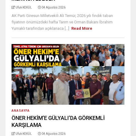
Ufuk KEKÜL
04 Ağustos 2026
AK Parti Giresun Milletvekili Ali Temür, 2026 yılı fındık taban
fiyatının önümüzdeki hafta Tarım ve Orman Bakanı İbrahim
Yumaklı tarafından açıklanaca [...]
Read More
ANASAYFA
ÖNER HEKİM’E GÜLYALI’DA GÖRKEMLİ
KARŞILAMA
Ufuk KEKÜL
04 Ağustos 2026