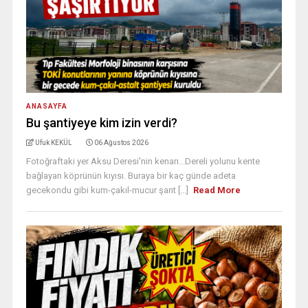
ANASAYFA
Bu şantiyeye kim izin verdi?
Ufuk KEKÜL
06 Ağustos 2026
Fotoğraftaki yer Aksu Deresi'nin kenarı...Dereli yolunu kente
bağlayan köprünün kıyısı. Buraya bir kaç günde adeta
gecekondu gibi kum-çakıl-mucur şant [...]
Read More