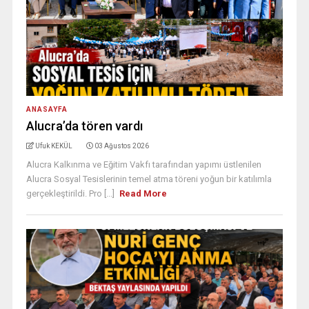
ANASAYFA
Alucra’da tören vardı
Ufuk KEKÜL
03 Ağustos 2026
Alucra Kalkınma ve Eğitim Vakfı tarafından yapımı üstlenilen
Alucra Sosyal Tesislerinin temel atma töreni yoğun bir katılımla
gerçekleştirildi. Pro [...]
Read More