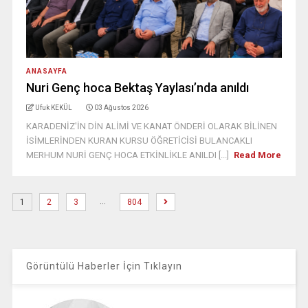
ANASAYFA
Nuri Genç hoca Bektaş Yaylası’nda anıldı
Ufuk KEKÜL
03 Ağustos 2026
KARADENİZ'İN DİN ALİMİ VE KANAT ÖNDERİ OLARAK BİLİNEN
İSİMLERİNDEN KURAN KURSU ÖĞRETİCİSİ BULANCAKLI
MERHUM NURİ GENÇ HOCA ETKİNLİKLE ANILDI [...]
Read More
…
1
2
3
804
Görüntülü Haberler İçin Tıklayın