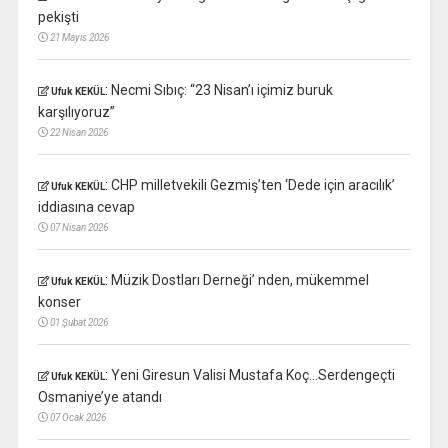
pekişti
21 Mayıs 2026
:
Necmi Sıbıç: “23 Nisan’ı içimiz buruk
Ufuk KEKÜL
karşılıyoruz”
22 Nisan 2026
:
CHP milletvekili Gezmiş’ten ‘Dede için aracılık’
Ufuk KEKÜL
iddiasına cevap
07 Nisan 2026
:
Müzik Dostları Derneği’ nden, mükemmel
Ufuk KEKÜL
konser
01 Şubat 2026
:
Yeni Giresun Valisi Mustafa Koç…Serdengeçti
Ufuk KEKÜL
Osmaniye’ye atandı
07 Ocak 2026