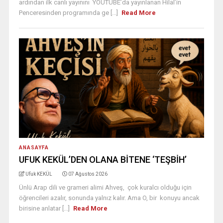
ardından ilk canlı yayınını YOUTUBE’da yayınlanan Hilal’in
Penceresinden programında ge [...]
Read More
ANASAYFA
UFUK KEKÜL’DEN OLANA BİTENE ‘TEŞBİH’
Ufuk KEKÜL
07 Ağustos 2026
Ünlü Arap dili ve grameri alimi Ahveş, çok kuralcı olduğu için
öğrencileri azalır, sonunda yalnız kalır. Ama O, bir konuyu ancak
birisine anlatar [...]
Read More