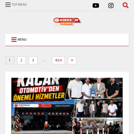
TOP MENU
MENU
…
1
2
3
804