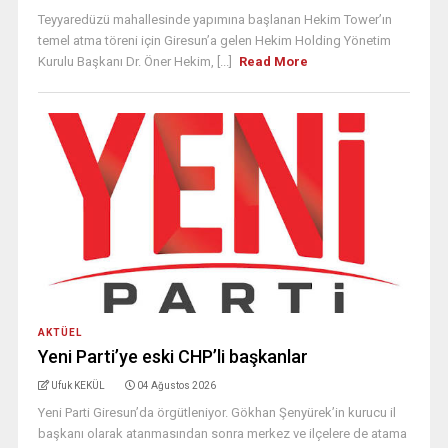
Teyyaredüzü mahallesinde yapımına başlanan Hekim Tower’ın
temel atma töreni için Giresun’a gelen Hekim Holding Yönetim
Kurulu Başkanı Dr. Öner Hekim, [...]
Read More
AKTÜEL
Yeni Parti’ye eski CHP’li başkanlar
Ufuk KEKÜL
04 Ağustos 2026
Yeni Parti Giresun’da örgütleniyor. Gökhan Şenyürek’in kurucu il
başkanı olarak atanmasından sonra merkez ve ilçelere de atama