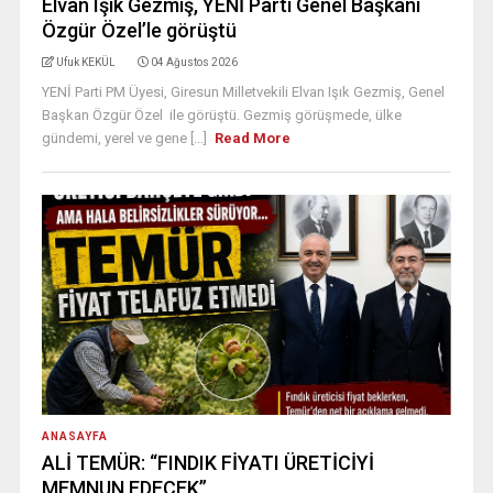
Elvan Işık Gezmiş, YENİ Parti Genel Başkanı
Özgür Özel’le görüştü
Ufuk KEKÜL
04 Ağustos 2026
YENİ Parti PM Üyesi, Giresun Milletvekili Elvan Işık Gezmiş, Genel
Başkan Özgür Özel ile görüştü. Gezmiş görüşmede, ülke
gündemi, yerel ve gene [...]
Read More
ANASAYFA
ALİ TEMÜR: “FINDIK FİYATI ÜRETİCİYİ
MEMNUN EDECEK”