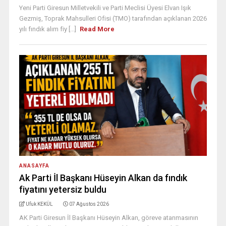
Yeni Parti Giresun Milletvekili ve Parti Meclisi Üyesi Elvan Işık
Gezmiş, Toprak Mahsulleri Ofisi (TMO) tarafından açıklanan 2026
yılı fındık alım fiy [...]
Read More
ANASAYFA
Ak Parti İl Başkanı Hüseyin Alkan da fındık
fiyatını yetersiz buldu
Ufuk KEKÜL
07 Ağustos 2026
AK Parti Giresun İl Başkanı Hüseyin Alkan, göreve atanmasının