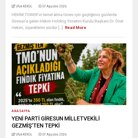
Ufuk KEKÜL
07 Ağustos 2026
HEKİM TOWER’ın temel atma töreni için geçtiğimiz günlerde
Giresun’a gelen Hekim Holding Yönetim Kurulu Başkanı Dr. Öner
Hekim, ziyaretlerini sürdür [...]
Read More
ANASAYFA
YENİ PARTİ GİRESUN MİLLETVEKİLİ
GEZMİŞ’TEN TEPKİ
Ufuk KEKÜL
07 Ağustos 2026