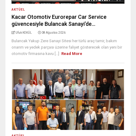
AKTÜEL
Kacar Otomotiv Eurorepar Car Service
güvencesiyle Bulancak Sanayi’de…
Ufuk KEKÜL
08 Ağustos 2026
Bulancak Yakup Zere Sanayi Sitesi her türlü araç tamir, bakım
onarım ve yedek parçası üzerine faliyet gösterecek olan yeni bir
otomotiv firmasına kavu [...]
Read More
AKTÜEL