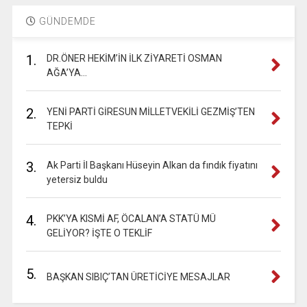
GÜNDEMDE
1.
DR.ÖNER HEKİM’İN İLK ZİYARETİ OSMAN
AĞA’YA…
2.
YENİ PARTİ GİRESUN MİLLETVEKİLİ GEZMİŞ’TEN
TEPKİ
3.
Ak Parti İl Başkanı Hüseyin Alkan da fındık fiyatını
yetersiz buldu
4.
PKK’YA KISMİ AF, ÖCALAN’A STATÜ MÜ
GELİYOR? İŞTE O TEKLİF
5.
BAŞKAN SIBIÇ’TAN ÜRETİCİYE MESAJLAR