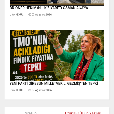
DR.ÖNER HEKİM’İN İLK ZİYARETİ OSMAN AĞA’YA…
Ufuk KEKÜL
07 Ağustos 2026
YENİ PARTİ GİRESUN MİLLETVEKİLİ GEZMİŞ’TEN TEPKİ
Ufuk KEKÜL
07 Ağustos 2026
giresun
Ufuk KEKÜL'ün Yazıları