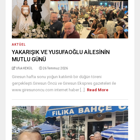
AKTÜEL
YAKARIŞIK VE YUSUFAOĞLU AİLESİNİN
MUTLU GÜNÜ
Ufuk KEKÜL
26 Temmuz 2026
Giresun hafta sonu yoğun katılımlı bir düğün töreni
gerçekleşti.Giresun Öncü ve Giresun Ekspres gazeteleri ile
www.giresunoncu.com internet haber [...]
Read More