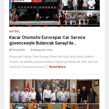
AKTÜEL
Kacar Otomotiv Eurorepar Car Service
güvencesiyle Bulancak Sanayi’de…
Ufuk KEKÜL
08 Ağustos 2026
Bulancak Yakup Zere Sanayi Sitesi her türlü araç tamir, bakım
onarım ve yedek parçası üzerine faliyet gösterecek olan yeni bir
otomotiv firmasına kavu [...]
Read More