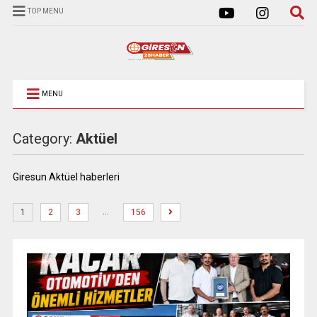
TOP MENU
MENU
Category:
Aktüel
Giresun Aktüel haberleri
…
1
2
3
156