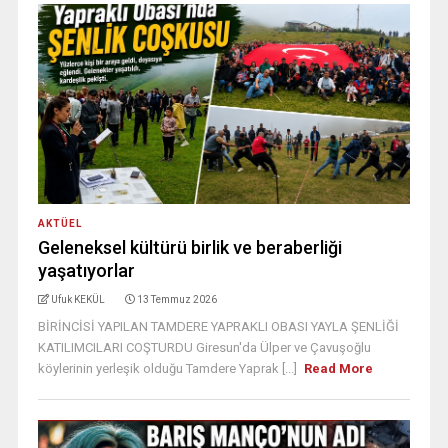
AKTÜEL
Geleneksel kültürü birlik ve beraberliği
yaşatıyorlar
Ufuk KEKÜL
13 Temmuz 2026
BİRİNCİSİ YAPILAN TAMDERE YAPRAKLI OBASI YAYLA ŞENLİĞİ
KATILIMCILARI COŞTURDU Giresun'da Ülper ve Çavuşoğlu
köylerinin yerleşik olduğu Tamdere Yaprak [...]
Read More