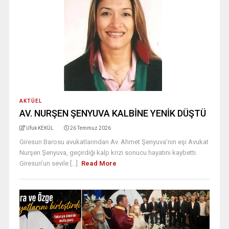
AKTÜEL
AV. NURŞEN ŞENYUVA KALBİNE YENİK DÜŞTÜ
Ufuk KEKÜL
26 Temmuz 2026
Giresun Barosu avukatlarından Av. Ahmet Şenyuva’nın eşi Avukat
Nurşen Şenyuva, geçirdiği kalp krizi sonucu hayatını kaybetti.
Giresun’un sevile [...]
Read More