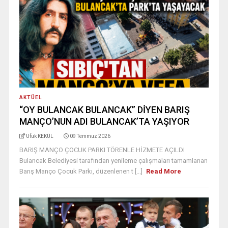
AKTÜEL
“OY BULANCAK BULANCAK” DİYEN BARIŞ
MANÇO’NUN ADI BULANCAK’TA YAŞIYOR
Ufuk KEKÜL
09 Temmuz 2026
BARIŞ MANÇO ÇOCUK PARKI TÖRENLE HİZMETE AÇILDI
Bulancak Belediyesi tarafından yenileme çalışmaları tamamlanan
Barış Manço Çocuk Parkı, düzenlenen t [...]
Read More