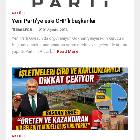
AKTÜEL
Yeni Parti’ye eski CHP’li başkanlar
Ufuk KEKÜL
04 Ağustos 2026
Yeni Parti Giresun’da örgütleniyor. Gökhan Şenyürek’in kurucu il
başkanı olarak atanmasından sonra merkez ve ilçelere de atama
yapıldı. Partinin Alucr [...]
Read More
AKTÜEL