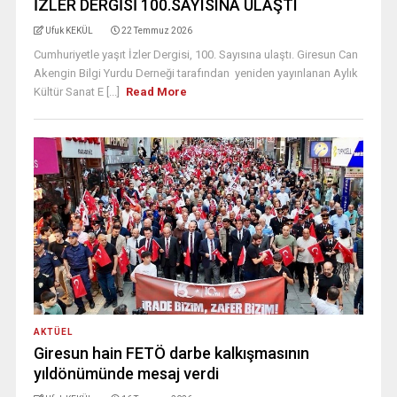
İZLER DERGİSİ 100.SAYISINA ULAŞTI
Ufuk KEKÜL
22 Temmuz 2026
Cumhuriyetle yaşıt İzler Dergisi, 100. Sayısına ulaştı. Giresun Can
Akengin Bilgi Yurdu Derneği tarafından yeniden yayınlanan Aylık
Kültür Sanat E [...]
Read More
AKTÜEL
Giresun hain FETÖ darbe kalkışmasının
yıldönümünde mesaj verdi