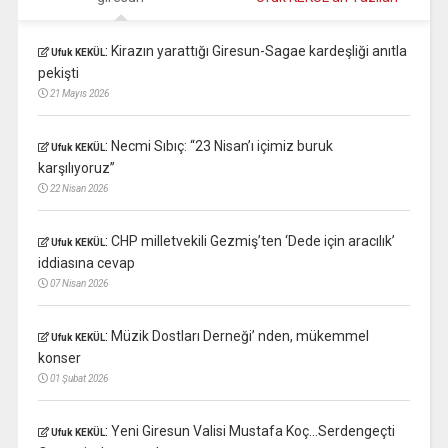
:
Kirazın yarattığı Giresun-Sagae kardeşliği anıtla
Ufuk KEKÜL
pekişti
21 Mayıs 2026
:
Necmi Sıbıç: “23 Nisan’ı içimiz buruk
Ufuk KEKÜL
karşılıyoruz”
22 Nisan 2026
:
CHP milletvekili Gezmiş’ten ‘Dede için aracılık’
Ufuk KEKÜL
iddiasına cevap
07 Nisan 2026
:
Müzik Dostları Derneği’ nden, mükemmel
Ufuk KEKÜL
konser
01 Şubat 2026
:
Yeni Giresun Valisi Mustafa Koç…Serdengeçti
Ufuk KEKÜL