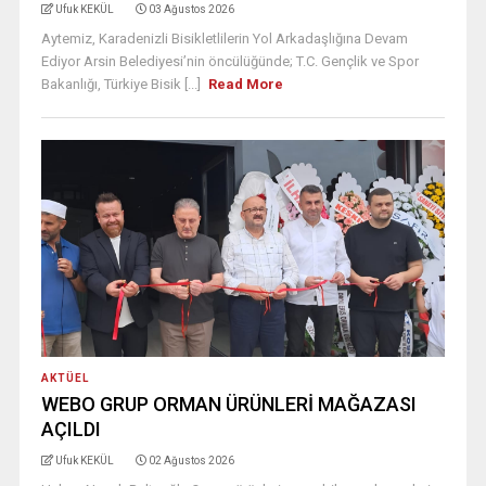
Ufuk KEKÜL
03 Ağustos 2026
Aytemiz, Karadenizli Bisikletlilerin Yol Arkadaşlığına Devam
Ediyor Arsin Belediyesi’nin öncülüğünde; T.C. Gençlik ve Spor
Bakanlığı, Türkiye Bisik [...]
Read More
AKTÜEL
WEBO GRUP ORMAN ÜRÜNLERİ MAĞAZASI
AÇILDI
Ufuk KEKÜL
02 Ağustos 2026