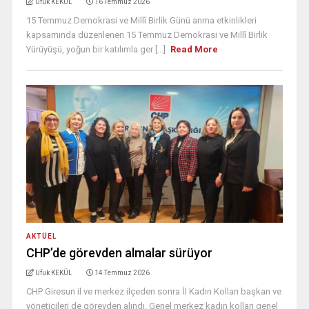
Ufuk KEKÜL
16 Temmuz 2026
15 Temmuz Demokrasi ve Millî Birlik Günü anma etkinlikleri
kapsamında düzenlenen 15 Temmuz Demokrasi ve Millî Birlik
Yürüyüşü, yoğun bir katılımla ger [...]
Read More
AKTÜEL
CHP’de görevden almalar sürüyor
Ufuk KEKÜL
14 Temmuz 2026
CHP Giresun il ve merkez ilçeden sonra İl Kadın Kolları başkan ve
yöneticileri de görevden alındı. Genel merkez kadın kolları genel