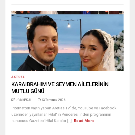
AKTÜEL
KARAIBRAHIM VE SEYMEN AİLELERİNİN
MUTLU GÜNÜ
Ufuk KEKÜL
13 Temmuz 2026
İnternetten yayın yapan Aretias TV' de, YouTube ve Facebook
üzerinden yayınlanan Hilal' in Penceresi' nden programının
sunucusu Gazeteci Hilal Karaibr [...]
Read More