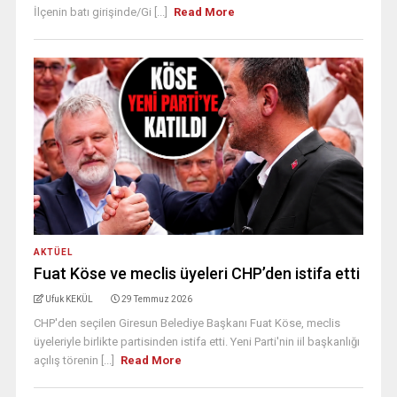
İlçenin batı girişinde/Gi [...]
Read More
AKTÜEL
Fuat Köse ve meclis üyeleri CHP’den istifa etti
Ufuk KEKÜL
29 Temmuz 2026
CHP'den seçilen Giresun Belediye Başkanı Fuat Köse, meclis
üyeleriyle birlikte partisinden istifa etti. Yeni Parti'nin iil başkanlığı
açılış törenin [...]
Read More