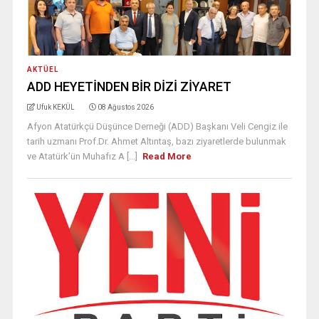
AKTÜEL
ADD HEYETİNDEN BİR DİZİ ZİYARET
Ufuk KEKÜL
08 Ağustos 2026
Afyon Atatürkçü Düşünce Derneği (ADD) Başkanı Veli Cengiz ile
tarih uzmanı Prof.Dr. Ahmet Altıntaş, bazı ziyaretlerde bulunmak
ve Atatürk’ün Muhafız A [...]
Read More