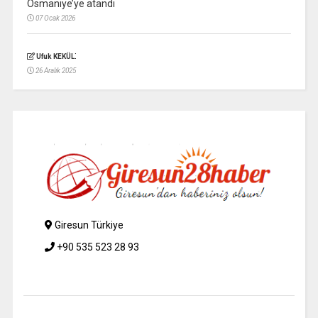
Osmaniye’ye atandı
07 Ocak 2026
:
Ufuk KEKÜL
26 Aralık 2025
Giresun Türkiye
+90 535 523 28 93