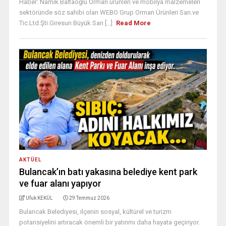
Haber: Namık Baltaoğlu Orman ürünleri ve mobilya malzemeleri
sektöründe söz sahibi olan WEBO Grup Orman Ürünleri San.ve
Tic.Ltd.Şti.Giresun Büyük San [...]
Read More
AKTÜEL
Bulancak’ın batı yakasına belediye kent park
ve fuar alanı yapıyor
Ufuk KEKÜL
29 Temmuz 2026
Bulancak Belediyesi, ilçenin sosyal, kültürel ve turizm
potansiyelini artıracak önemli bir yatırımı daha hayata geçiriyor.