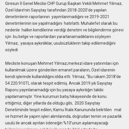
Giresun İl Genel Meclisi CHP Gurup Başkan Vekili Mehmet Yılmaz,
Özel İdare’nin Sayıştay tarafından 2018-2020’de yapılan
denetimlerin raporlarının yayımlanmadığını ve 2019-2021
denetimlerinin ise yapılmadığını hatırlattı. Muhalefet olarak bu
nedenle halkın kendilerine verdiği denetim ve bilgilendirme görevi
için bu belge ve raporlardan yararlanamadıklarını söyleyen
Yılmaz, yasaya aykırılıklar, usulsüzlüklerin takip edilemediğini
söyledi
Mecliste konuşan Mehmet Yılmaz,merkezi idare yatırımları için
kullanılmak üzere gönderilen emanet paraların, Özel idarenin
kendi işlerinde kullanıldığını iddia etti. Yılmaz, “Bu rakam 2018’de
54.220.910TL olarak tespit edilmiş. Ancak 2019 yılı Sayıştay
Raporu yayınlanamadığı için bu yasaya aykırılığın takibi
yapılamamıştır. Yine kurumun batış hikayesinde de konu
ettiğimiz, diğer yıllarda da olduğu gibi, 2020 Sayıştay
Denetiminde tespit edilen, Kamu İhale Kanununda belirtilen mal
ve hizmet ile yapım işleri alımlarında, doğrudan temin ve pazarlık
usulü ile ancak ayrılan ödeneğin %10’unun aşılamayacağı