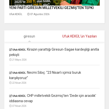
YENİ PARTİ GİRESUN MİLLETVEKİLİ GEZMİŞ’TEN TEPKİ
Ufuk KEKÜL
07 Ağustos 2026
giresun
Ufuk KEKÜL'ün Yazıları
:
Kirazın yarattığı Giresun-Sagae kardeşliği anıtla
Ufuk KEKÜL
pekişti
21 Mayıs 2026
:
Necmi Sıbıç: “23 Nisan’ı içimiz buruk
Ufuk KEKÜL
karşılıyoruz”
22 Nisan 2026
:
CHP milletvekili Gezmiş’ten ‘Dede için aracılık’
Ufuk KEKÜL
iddiasına cevap
07 Nisan 2026