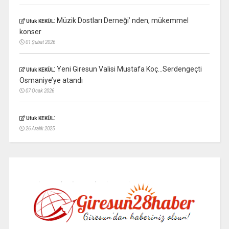
:
Müzik Dostları Derneği’ nden, mükemmel
Ufuk KEKÜL
konser
01 Şubat 2026
:
Yeni Giresun Valisi Mustafa Koç…Serdengeçti
Ufuk KEKÜL
Osmaniye’ye atandı
07 Ocak 2026
:
Ufuk KEKÜL
26 Aralık 2025