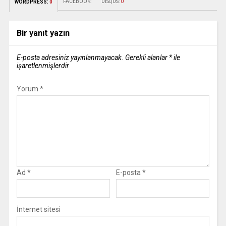
FACEBOOK:
DISQUS:
0
WORDPRESS:
0
Bir yanıt yazın
E-posta adresiniz yayınlanmayacak.
Gerekli alanlar
*
ile
işaretlenmişlerdir
Yorum
*
Ad
*
E-posta
*
İnternet sitesi