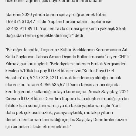
hükmüne rağmen, çok büyük oranda ihlal ortadadır.
İdarenin 2020 yılında bunun için ayırdığı ödenek tutarı
169.374.310,47 TL’dir. Yapılan harcamaların toplamı ise
52.443.911,89 TL. Yani en fazla olması gerekenin yaklaşık 3 katı
doğrudan temin gerçekleştirilmiştir” dedi.
“Bir diğer tespitte, Taşınmaz Kültür Varlıklarının Korunmasına Ait
Katkı Paylarının Tahsis Amacı Dışında Kullanılmasıdır” diyen CHP’li
Yılmaz, şunları söyledi: “Belediyelere ödenen Emlak Vergisinden
kesilen %10luk bu pay İl Özel İdaremizin “Kültür Payı Özel
Hesabın” da, 5.247.318,42TL olarak belirlenmiş olduğu, ancak
idarece bu tutarın 4.956.535,67 TL’sinin tahsis amacı dışında
kendi işlerinde kullandığı ortaya konmuştur. Ancak Sayıştay, 2021
Giresun İl Özel İdare Denetim Raporu hala oluşturulmadığı için bu
ihlalde hala sonuçlanmamış ya da takibi yapılamamıştır. Yani
daha pek çok usulsüzlük, yasaya aykırılık, mütakip yılların
denetimleri tamamlanmadığı için, bu Sayıştay Denetimleri bizim
için bir anlam ifade etmemektedir”.