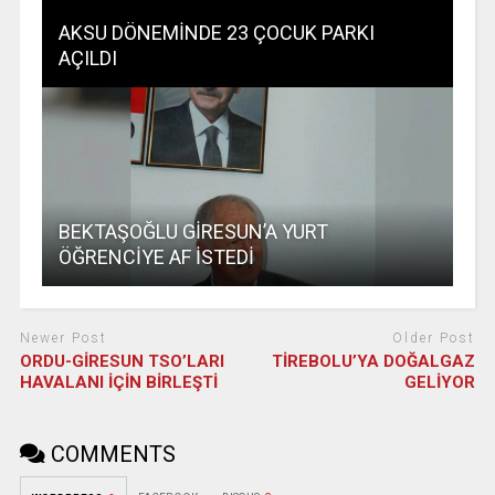
AKSU DÖNEMİNDE 23 ÇOCUK PARKI
AÇILDI
BEKTAŞOĞLU GİRESUN’A YURT
ÖĞRENCİYE AF İSTEDİ
Newer Post
Older Post
ORDU-GİRESUN TSO’LARI
TİREBOLU’YA DOĞALGAZ
HAVALANI İÇİN BİRLEŞTİ
GELİYOR
COMMENTS