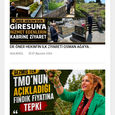
DR.ÖNER HEKİM’İN İLK ZİYARETİ OSMAN AĞA’YA…
Ufuk KEKÜL
07 Ağustos 2026