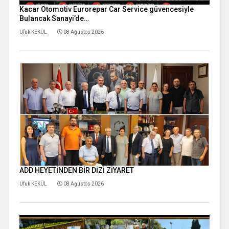
Kacar Otomotiv Eurorepar Car Service güvencesiyle
Bulancak Sanayi’de…
Ufuk KEKÜL
08 Ağustos 2026
ADD HEYETİNDEN BİR DİZİ ZİYARET
Ufuk KEKÜL
08 Ağustos 2026