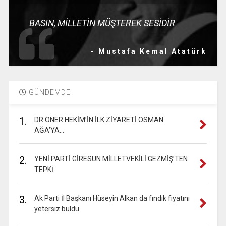
BASIN, MİLLETİN MÜŞTEREK SESİDİR
- Mustafa Kemal Atatürk
GÜNDEMDE
1.
DR.ÖNER HEKİM’İN İLK ZİYARETİ OSMAN
AĞA’YA…
2.
YENİ PARTİ GİRESUN MİLLETVEKİLİ GEZMİŞ’TEN
TEPKİ
3.
Ak Parti İl Başkanı Hüseyin Alkan da fındık fiyatını
yetersiz buldu