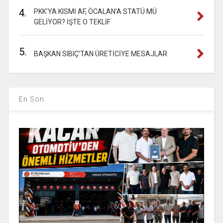
4.
PKK’YA KISMİ AF, ÖCALAN’A STATÜ MÜ
GELİYOR? İŞTE O TEKLİF
5.
BAŞKAN SIBIÇ’TAN ÜRETİCİYE MESAJLAR
En Son