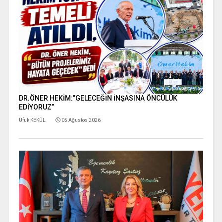
DR.ÖNER HEKİM:”GELECEĞİN İNŞASINA ÖNCÜLÜK
EDİYORUZ”
Ufuk KEKÜL
05 Ağustos 2026