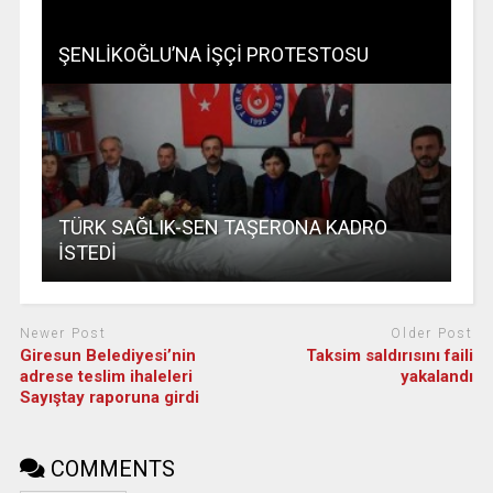
ŞENLİKOĞLU’NA İŞÇİ PROTESTOSU
TÜRK SAĞLIK-SEN TAŞERONA KADRO
İSTEDİ
Newer Post
Older Post
Giresun Belediyesi’nin
Taksim saldırısını faili
adrese teslim ihaleleri
yakalandı
Sayıştay raporuna girdi
COMMENTS