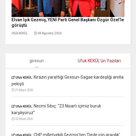
Elvan Işık Gezmiş, YENİ Parti Genel Başkanı Özgür Özel’le
görüştü
Ufuk KEKÜL
04 Ağustos 2026
giresun
Ufuk KEKÜL'ün Yazıları
:
Kirazın yarattığı Giresun-Sagae kardeşliği anıtla
Ufuk KEKÜL
pekişti
21 Mayıs 2026
:
Necmi Sıbıç: “23 Nisan’ı içimiz buruk
Ufuk KEKÜL
karşılıyoruz”
22 Nisan 2026
:
CHP milletvekili Gezmiş’ten ‘Dede için aracılık’
Ufuk KEKÜL