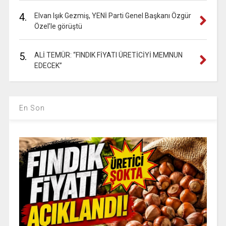
4.
Elvan Işık Gezmiş, YENİ Parti Genel Başkanı Özgür
Özel’le görüştü
5.
ALİ TEMÜR: “FINDIK FİYATI ÜRETİCİYİ MEMNUN
EDECEK”
En Son