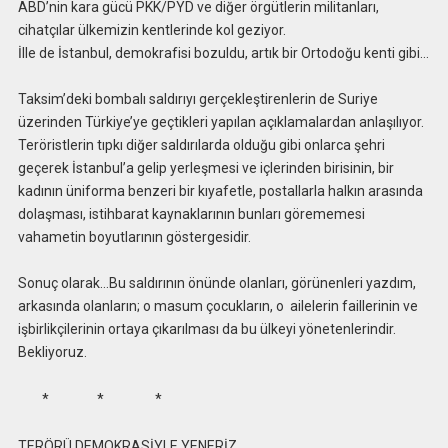
ABD’nin kara gücü PKK/PYD ve diğer örgütlerin militanları,
cihatçılar ülkemizin kentlerinde kol geziyor.
İlle de İstanbul, demokrafisi bozuldu, artık bir Ortodoğu kenti gibi…
Taksim’deki bombalı saldırıyı gerçekleştirenlerin de Suriye
üzerinden Türkiye’ye geçtikleri yapılan açıklamalardan anlaşılıyor.
Teröristlerin tıpkı diğer saldırılarda olduğu gibi onlarca şehri
geçerek İstanbul’a gelip yerleşmesi ve içlerinden birisinin, bir
kadının üniforma benzeri bir kıyafetle, postallarla halkın arasında
dolaşması, istihbarat kaynaklarının bunları görememesi
vahametin boyutlarının göstergesidir.
Sonuç olarak…Bu saldırının önünde olanları, görünenleri yazdım,
arkasında olanların; o masum çocukların, o ailelerin faillerinin ve
işbirlikçilerinin ortaya çıkarılması da bu ülkeyi yönetenlerindir.
Bekliyoruz.
* * *
TERÖRÜ DEMOKRASİYLE YENERİZ