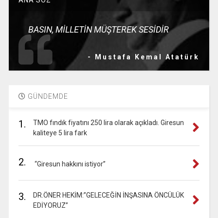
ANA SÖZ
BASIN, MİLLETİN MÜŞTEREK SESİDİR
- Mustafa Kemal Atatürk
GÜNDEMDE
1.
TMO fındık fiyatını 250 lira olarak açıkladı. Giresun
kaliteye 5 lira fark
2.
“Giresun hakkını istiyor”
3.
DR.ÖNER HEKİM:”GELECEĞİN İNŞASINA ÖNCÜLÜK
EDİYORUZ”