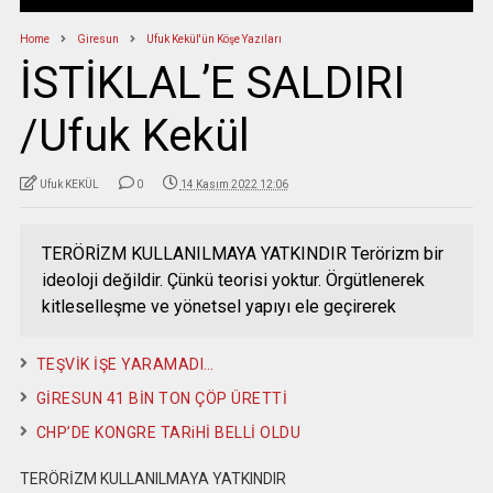
Home
Giresun
Ufuk Kekül'ün Köşe Yazıları
İSTİKLAL’E SALDIRI
/Ufuk Kekül
Ufuk KEKÜL
0
14 Kasım 2022 12:06
TERÖRİZM KULLANILMAYA YATKINDIR Terörizm bir
ideoloji değildir. Çünkü teorisi yoktur. Örgütlenerek
kitleselleşme ve yönetsel yapıyı ele geçirerek
TEŞVİK İŞE YARAMADI…
GİRESUN 41 BİN TON ÇÖP ÜRETTİ
CHP’DE KONGRE TARiHİ BELLİ OLDU
TERÖRİZM KULLANILMAYA YATKINDIR