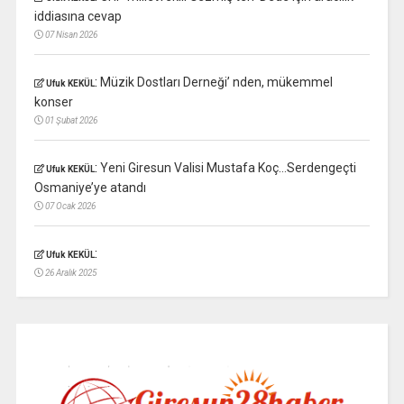
iddiasına cevap
07 Nisan 2026
:
Müzik Dostları Derneği’ nden, mükemmel
Ufuk KEKÜL
konser
01 Şubat 2026
:
Yeni Giresun Valisi Mustafa Koç…Serdengeçti
Ufuk KEKÜL
Osmaniye’ye atandı
07 Ocak 2026
:
Ufuk KEKÜL
26 Aralık 2025