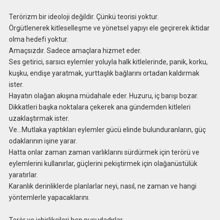
Terörizm bir ideoloji değildir. Çünkü teorisi yoktur.
Örgütlenerek kitleselleşme ve yönetsel yapıyı ele geçirerek iktidar
olma hedefi yoktur.
Amaçsızdır. Sadece amaçlara hizmet eder.
Ses getirici, sarsıcı eylemler yoluyla halk kitlelerinde, panik, korku,
kuşku, endişe yaratmak, yurttaşlık bağlarını ortadan kaldırmak
ister.
Hayatın olağan akışına müdahale eder. Huzuru, iç barışı bozar.
Dikkatleri başka noktalara çekerek ana gündemden kitleleri
uzaklaştırmak ister.
Ve…Mutlaka yaptıkları eylemler gücü elinde bulunduranların, güç
odaklarının işine yarar.
Hatta onlar zaman zaman varlıklarını sürdürmek için terörü ve
eylemlerini kullanırlar, güçlerini pekiştirmek için olağanüstülük
yaratırlar.
Karanlık derinliklerde planlarlar neyi, nasıl, ne zaman ve hangi
yöntemlerle yapacaklarını.
Terör ve işbirlikçileri hep pusudadırlar…