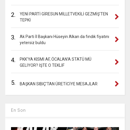
2.
YENİ PARTİ GİRESUN MİLLETVEKİLİ GEZMİŞ’TEN
TEPKİ
3.
Ak Parti İl Başkanı Hüseyin Alkan da fındık fiyatını
yetersiz buldu
4.
PKK’YA KISMİ AF, ÖCALAN’A STATÜ MÜ
GELİYOR? İŞTE O TEKLİF
5.
BAŞKAN SIBIÇ’TAN ÜRETİCİYE MESAJLAR
En Son