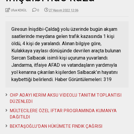
Ufuk KEKÜL
0
27 Kasım 2022 12:06
Giresun İnişdibi-Çaldağ yolu üzerinde bugün akşam
saatlerinde meydana gelen trafik kazasında 1 kişi
öldü, 4 kişi de yaralandı. Alınan bilgiye göre,
Kulakkaya yaylası dönüşünde devrilen araçta bulunan
Sercan Salbacak isimli kişi uçuruma yuvarlandı.
Jandarma, itfaiye AFAD ve vatandaşların yardımıyla
yol kenarına çıkarılan kişilerden Salbacak’ın hayatını
kaybettiği belirlendi. Haber Görüntülemeleri: 319
CHP ADAYI KERİM AKSU VİDEOLU TANITIM TOPLANTISI
DÜZENLEDİ
MÜLTECİLERE ÖZEL İFTAR PROGRAMINDA KUMANYA
DAĞITILDI
BEKTAŞOĞLU’DAN HÜKÜMETE FINDIK ÇAĞRISI