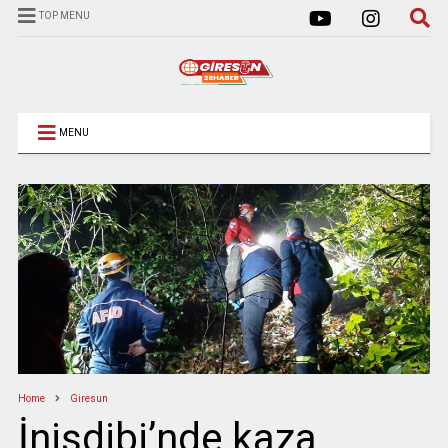
TOP MENU
MENU
Home
Giresun
İnişdibi’nde kaza