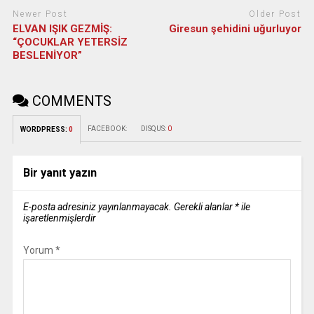
Newer Post
Older Post
ELVAN IŞIK GEZMİŞ:
Giresun şehidini uğurluyor
“ÇOCUKLAR YETERSİZ
BESLENİYOR”
COMMENTS
FACEBOOK:
DISQUS:
0
WORDPRESS:
0
Bir yanıt yazın
E-posta adresiniz yayınlanmayacak.
Gerekli alanlar
*
ile
işaretlenmişlerdir
Yorum
*