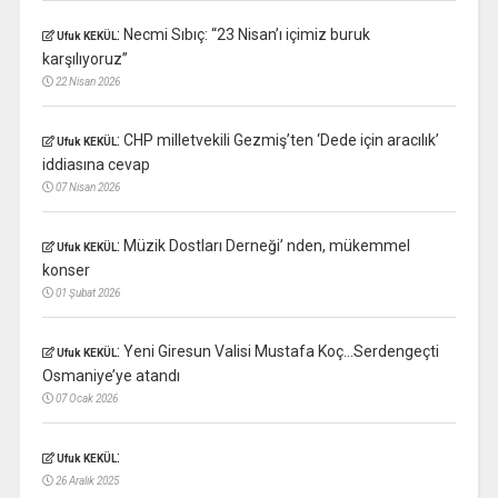
:
Necmi Sıbıç: “23 Nisan’ı içimiz buruk
Ufuk KEKÜL
karşılıyoruz”
22 Nisan 2026
:
CHP milletvekili Gezmiş’ten ‘Dede için aracılık’
Ufuk KEKÜL
iddiasına cevap
07 Nisan 2026
:
Müzik Dostları Derneği’ nden, mükemmel
Ufuk KEKÜL
konser
01 Şubat 2026
:
Yeni Giresun Valisi Mustafa Koç…Serdengeçti
Ufuk KEKÜL
Osmaniye’ye atandı
07 Ocak 2026
:
Ufuk KEKÜL
26 Aralık 2025