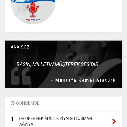
ANA SÖZ
BASIN, MİLLETİN MÜŞTEREK SESİDİR
- Mustafa Kemal Atatürk
GÜNDEMDE
1.
DR.ÖNER HEKİM’İN İLK ZİYARETİ OSMAN
AĞA’YA…