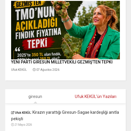
YENİ PARTİ GİRESUN MİLLETVEKİLİ GEZMİŞ’TEN TEPKİ
Ufuk KEKÜL
07 Ağustos 2026
giresun
Ufuk KEKÜL'ün Yazıları
:
Kirazın yarattığı Giresun-Sagae kardeşliği anıtla
Ufuk KEKÜL
pekişti
21 Mayıs 2026