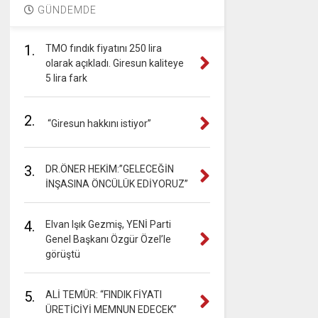
GÜNDEMDE
1.
TMO fındık fiyatını 250 lira
olarak açıkladı. Giresun kaliteye
5 lira fark
2.
“Giresun hakkını istiyor”
3.
DR.ÖNER HEKİM:”GELECEĞİN
İNŞASINA ÖNCÜLÜK EDİYORUZ”
4.
Elvan Işık Gezmiş, YENİ Parti
Genel Başkanı Özgür Özel’le
görüştü
5.
ALİ TEMÜR: “FINDIK FİYATI
ÜRETİCİYİ MEMNUN EDECEK”