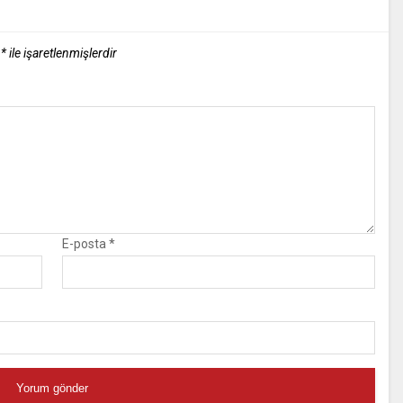
r
*
ile işaretlenmişlerdir
E-posta
*