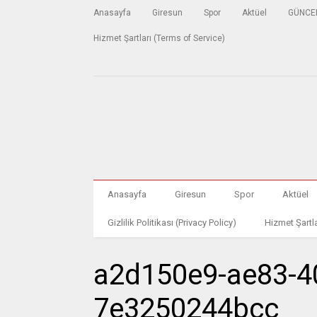
Anasayfa
Giresun
Spor
Aktüel
GÜNCE
Hizmet Şartları (Terms of Service)
Anasayfa
Giresun
Spor
Aktüel
Gizlilik Politikası (Privacy Policy)
Hizmet Şartla
a2d150e9-ae83-4
7e3250244bcc