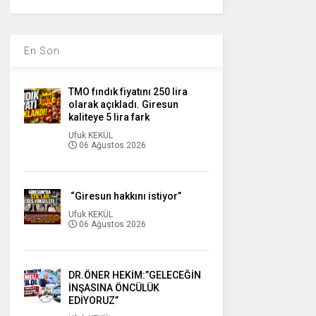
En Son
TMO fındık fiyatını 250 lira
olarak açıkladı. Giresun
kaliteye 5 lira fark
Ufuk KEKÜL
06 Ağustos 2026
“Giresun hakkını istiyor”
Ufuk KEKÜL
06 Ağustos 2026
DR.ÖNER HEKİM:”GELECEĞİN
İNŞASINA ÖNCÜLÜK
EDİYORUZ”