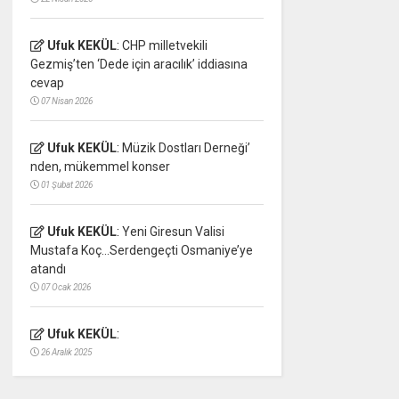
Ufuk KEKÜL
:
CHP milletvekili
Gezmiş’ten ‘Dede için aracılık’ iddiasına
cevap
07 Nisan 2026
Ufuk KEKÜL
:
Müzik Dostları Derneği’
nden, mükemmel konser
01 Şubat 2026
Ufuk KEKÜL
:
Yeni Giresun Valisi
Mustafa Koç…Serdengeçti Osmaniye’ye
atandı
07 Ocak 2026
Ufuk KEKÜL
:
26 Aralık 2025