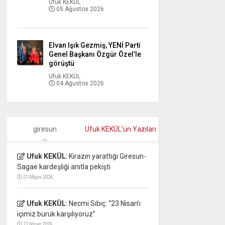
Ufuk KEKÜL
05 Ağustos 2026
Elvan Işık Gezmiş, YENİ Parti
Genel Başkanı Özgür Özel’le
görüştü
Ufuk KEKÜL
04 Ağustos 2026
giresun
Ufuk KEKÜL'ün Yazıları
Ufuk KEKÜL
:
Kirazın yarattığı Giresun-
Sagae kardeşliği anıtla pekişti
21 Mayıs 2026
Ufuk KEKÜL
:
Necmi Sıbıç: “23 Nisan’ı
içimiz buruk karşılıyoruz”
22 Nisan 2026