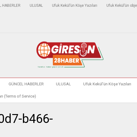
L HABERLER
ULUSAL
Ufuk Kekül’ün Köşe Yazıları
Ufuk Kekül’ün obje
GÜNCEL HABERLER
ULUSAL
Ufuk Kekül’ün Köşe Yazıları
rı (Terms of Service)
0d7-b466-