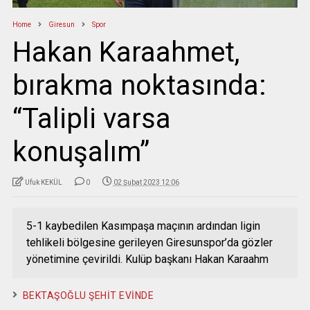
Home
Giresun
Spor
Hakan Karaahmet,
bırakma noktasında:
“Talipli varsa
konuşalım”
Ufuk KEKÜL
0
02 Şubat 2023 12:06
5-1 kaybedilen Kasımpaşa maçının ardından ligin
tehlikeli bölgesine gerileyen Giresunspor’da gözler
yönetimine çevirildi. Kulüp başkanı Hakan Karaahm
BEKTAŞOĞLU ŞEHİT EVİNDE