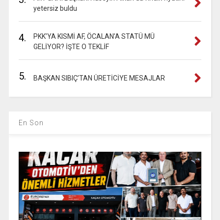
yetersiz buldu
4.
PKK’YA KISMİ AF, ÖCALAN’A STATÜ MÜ
GELİYOR? İŞTE O TEKLİF
5.
BAŞKAN SIBIÇ’TAN ÜRETİCİYE MESAJLAR
En Son