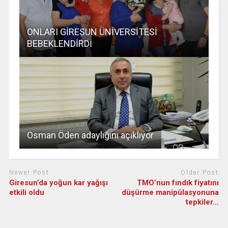
ONLARI GİRESUN ÜNİVERSİTESİ
BEBEKLENDİRDİ
Osman Öden adaylığını açıklıyor
Newer Post
Older Post
Giresun’da yoğun kar yağışı
TMO’nun fındık fiyatını
etkili oldu
düşürme manipülasyonuna
tepkiler…