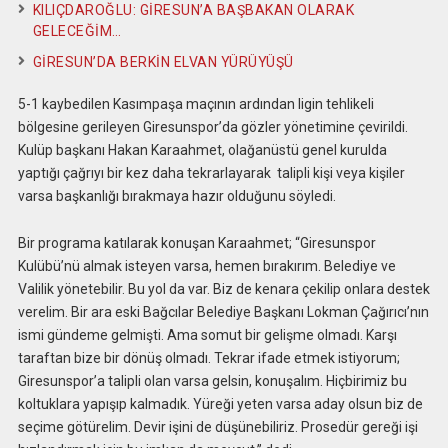
KILIÇDAROĞLU: GİRESUN’A BAŞBAKAN OLARAK
GELECEĞİM…
GİRESUN’DA BERKİN ELVAN YÜRÜYÜŞÜ
5-1 kaybedilen Kasımpaşa maçının ardından ligin tehlikeli
bölgesine gerileyen Giresunspor’da gözler yönetimine çevirildi.
Kulüp başkanı Hakan Karaahmet, olağanüstü genel kurulda
yaptığı çağrıyı bir kez daha tekrarlayarak talipli kişi veya kişiler
varsa başkanlığı bırakmaya hazır olduğunu söyledi.
Bir programa katılarak konuşan Karaahmet; “Giresunspor
Kulübü’nü almak isteyen varsa, hemen bırakırım. Belediye ve
Valilik yönetebilir. Bu yol da var. Biz de kenara çekilip onlara destek
verelim. Bir ara eski Bağcılar Belediye Başkanı Lokman Çağırıcı’nın
ismi gündeme gelmişti. Ama somut bir gelişme olmadı. Karşı
taraftan bize bir dönüş olmadı. Tekrar ifade etmek istiyorum;
Giresunspor’a talipli olan varsa gelsin, konuşalım. Hiçbirimiz bu
koltuklara yapışıp kalmadık. Yüreği yeten varsa aday olsun biz de
seçime götürelim. Devir işini de düşünebiliriz. Prosedür gereği işi