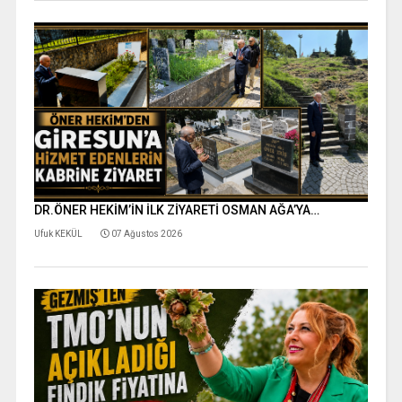
DR.ÖNER HEKİM’İN İLK ZİYARETİ OSMAN AĞA’YA…
Ufuk KEKÜL
07 Ağustos 2026