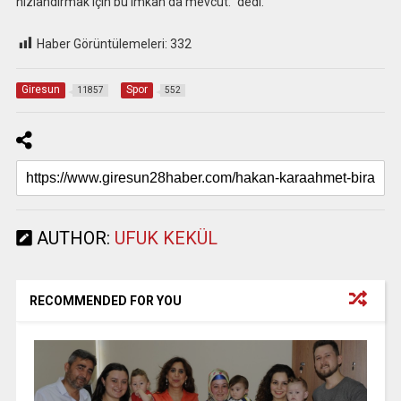
hızlandırmak için bu imkan da mevcut.” dedi.
Haber Görüntülemeleri:
332
Giresun
Spor
11857
552
AUTHOR:
UFUK KEKÜL
RECOMMENDED FOR YOU