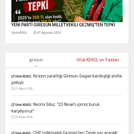
YENİ PARTİ GİRESUN MİLLETVEKİLİ GEZMİŞ’TEN TEPKİ
Ufuk KEKÜL
07 Ağustos 2026
giresun
Ufuk KEKÜL'ün Yazıları
:
Kirazın yarattığı Giresun-Sagae kardeşliği anıtla
Ufuk KEKÜL
pekişti
21 Mayıs 2026
:
Necmi Sıbıç: “23 Nisan’ı içimiz buruk
Ufuk KEKÜL
karşılıyoruz”
22 Nisan 2026
:
CHP milletvekili Gezmiş’ten ‘Dede için aracılık’
Ufuk KEKÜL