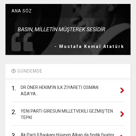
ANA SÖZ
BASIN, MİLLETİN MÜŞTEREK SESİDİR
- Mustafa Kemal Atatürk
GÜNDEMDE
1.
DR.ÖNER HEKİM’İN İLK ZİYARETİ OSMAN
AĞA’YA…
2.
YENİ PARTİ GİRESUN MİLLETVEKİLİ GEZMİŞ’TEN
TEPKİ
3.
Ak Parti İl Başkanı Hüseyin Alkan da fındık fiyatını