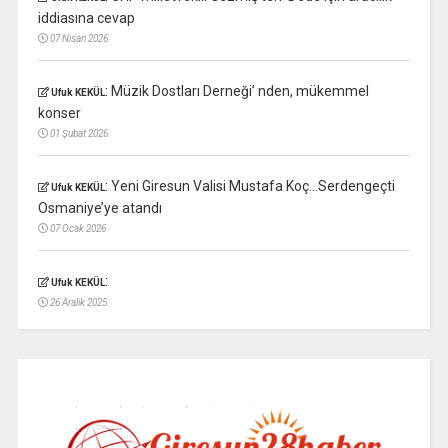
iddiasına cevap
07 Nisan 2026
:
Müzik Dostları Derneği’ nden, mükemmel
Ufuk KEKÜL
konser
01 Şubat 2026
:
Yeni Giresun Valisi Mustafa Koç…Serdengeçti
Ufuk KEKÜL
Osmaniye’ye atandı
07 Ocak 2026
:
Ufuk KEKÜL
26 Aralık 2025