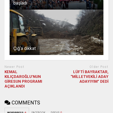
başladı
Çığ’a dikkat
Newer Post
Older Post
KEMAL
LÜFTİ BAYRAKTAR,
KILIÇDAROĞLU’NUN
“MİLLETVEKİLİ ADAY
GİRESUN PROGRAMI
ADAYIYIM” DEDİ
AÇIKLANDI
COMMENTS
FACEBOOK:
DISQUS:
0
WORDPRESS:
0