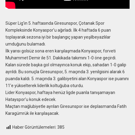
Süper Lig’in 5. haftasında Giresunspor, Çotanak Spor
Kompleksinde Konyaspor’u ağırladı. İlk 4 haftada 6 puan
toplayarak sezona iyi bir başlangıç yapan yeşilbeyazlılar
umduğunu bulamadı.
İlk yarısı golsüz sona eren karşılaşmada Konyaspor, forveti
Muhammet Demir ile 51. Dakikada takımını 1-0 öne geçirdi.
Kalan sürede başka gol olmayınca konuk ekip, sahadan 1-0 galip
ayrıldı. Bu sonuçla Giresunspor, 5. maçında 3. yenilgisini alarak 6
puanda kaldı. 5. maçında 3. galibiyetini alan Konyaspor ise puanını
11’e yükselterek liderlik koltuğuba oturdu.
Lider Konyaspor, haftaya henüz ligde puanla tanışamayan
Hatayspor’u konuk edecek.
Maçtan mağlubiyetle ayrılan Giresunspor ise deplasmanda Fatih
Karagümrük ile karşılaşacak.
Haber Görüntülemeleri:
385