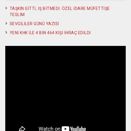
TAŞKIN GİTTİ, İŞ BİTMEDİ: ÖZEL İDARE MÜFETTİŞE
TESLİM
SEVGİLİLER GÜNÜ YAZISI
YENİ KHK İLE 4 BİN 464 KİŞİ İHRAÇ EDİLDİ