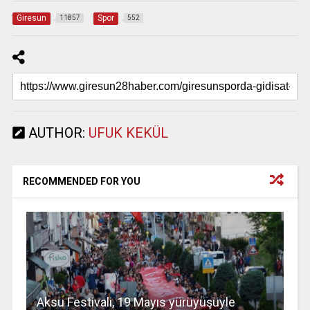
Giresun
Spor
11857
552
AUTHOR:
UFUK KEKÜL
RECOMMENDED FOR YOU
Aksu Festivali, 19 Mayıs yürüyüşüyle