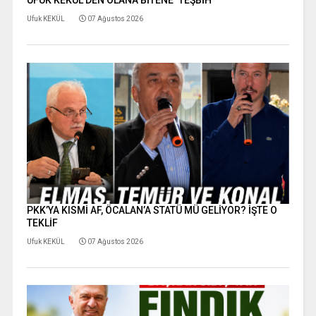
UFUK KEKÜL’DEN OLANA BİTENE ‘TEŞBİH’
Ufuk KEKÜL
07 Ağustos 2026
PKK’YA KISMİ AF, ÖCALAN’A STATÜ MÜ GELİYOR? İŞTE O
TEKLİF
Ufuk KEKÜL
07 Ağustos 2026