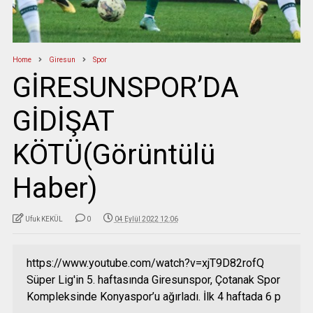
Home
Giresun
Spor
GİRESUNSPOR’DA
GİDİŞAT
KÖTÜ(Görüntülü
Haber)
Ufuk KEKÜL
0
04 Eylül 2022 12:06
https://www.youtube.com/watch?v=xjT9D82rofQ
Süper Lig'in 5. haftasında Giresunspor, Çotanak Spor
Kompleksinde Konyaspor’u ağırladı. İlk 4 haftada 6 p