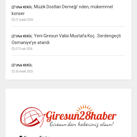
:
Müzik Dostları Derneği’ nden, mükemmel
Ufuk KEKÜL
konser
01 Şubat 2026
:
Yeni Giresun Valisi Mustafa Koç…Serdengeçti
Ufuk KEKÜL
Osmaniye’ye atandı
07 Ocak 2026
:
Ufuk KEKÜL
26 Aralık 2025