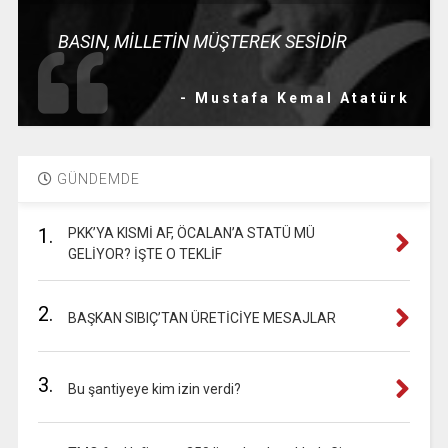
BASIN, MİLLETİN MÜŞTEREK SESİDİR
- Mustafa Kemal Atatürk
GÜNDEMDE
1.
PKK’YA KISMİ AF, ÖCALAN’A STATÜ MÜ
GELİYOR? İŞTE O TEKLİF
2.
BAŞKAN SIBIÇ’TAN ÜRETİCİYE MESAJLAR
3.
Bu şantiyeye kim izin verdi?