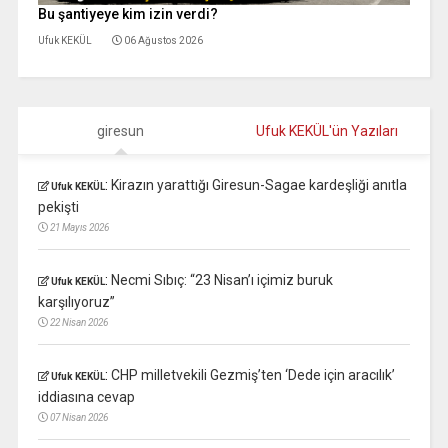
Bu şantiyeye kim izin verdi?
Ufuk KEKÜL
06 Ağustos 2026
giresun
Ufuk KEKÜL'ün Yazıları
:
Kirazın yarattığı Giresun-Sagae kardeşliği anıtla
Ufuk KEKÜL
pekişti
21 Mayıs 2026
:
Necmi Sıbıç: “23 Nisan’ı içimiz buruk
Ufuk KEKÜL
karşılıyoruz”
22 Nisan 2026
:
CHP milletvekili Gezmiş’ten ‘Dede için aracılık’
Ufuk KEKÜL
iddiasına cevap
07 Nisan 2026