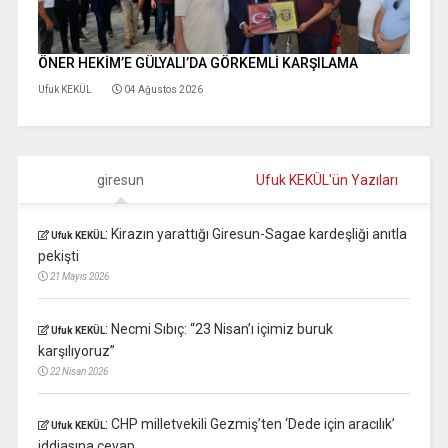
ÖNER HEKİM’E GÜLYALI’DA GÖRKEMLİ KARŞILAMA
Ufuk KEKÜL
04 Ağustos 2026
giresun
Ufuk KEKÜL'ün Yazıları
:
Kirazın yarattığı Giresun-Sagae kardeşliği anıtla
Ufuk KEKÜL
pekişti
21 Mayıs 2026
:
Necmi Sıbıç: “23 Nisan’ı içimiz buruk
Ufuk KEKÜL
karşılıyoruz”
22 Nisan 2026
:
CHP milletvekili Gezmiş’ten ‘Dede için aracılık’
Ufuk KEKÜL
iddiasına cevap