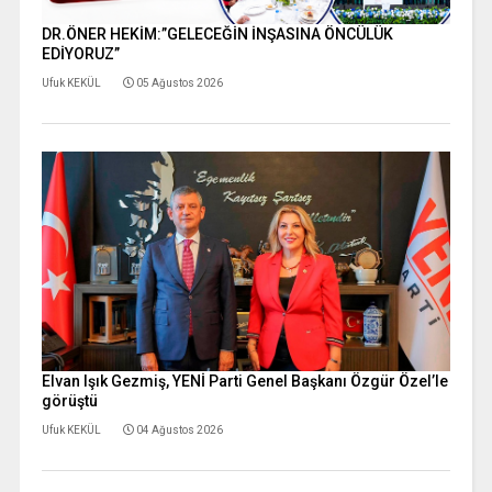
DR.ÖNER HEKİM:”GELECEĞİN İNŞASINA ÖNCÜLÜK
EDİYORUZ”
Ufuk KEKÜL
05 Ağustos 2026
Elvan Işık Gezmiş, YENİ Parti Genel Başkanı Özgür Özel’le
görüştü
Ufuk KEKÜL
04 Ağustos 2026