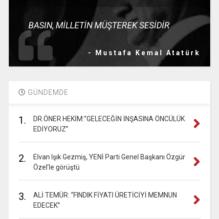
BASIN, MİLLETİN MÜŞTEREK SESİDİR
- Mustafa Kemal Atatürk
GÜNDEMDE
1.
DR.ÖNER HEKİM:”GELECEĞİN İNŞASINA ÖNCÜLÜK
EDİYORUZ”
2.
Elvan Işık Gezmiş, YENİ Parti Genel Başkanı Özgür
Özel’le görüştü
3.
ALİ TEMÜR: “FINDIK FİYATI ÜRETİCİYİ MEMNUN
EDECEK”