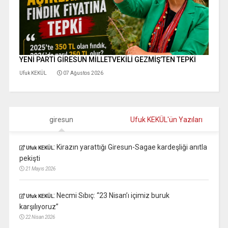
YENİ PARTİ GİRESUN MİLLETVEKİLİ GEZMİŞ’TEN TEPKİ
Ufuk KEKÜL
07 Ağustos 2026
giresun
Ufuk KEKÜL'ün Yazıları
:
Kirazın yarattığı Giresun-Sagae kardeşliği anıtla
Ufuk KEKÜL
pekişti
21 Mayıs 2026
:
Necmi Sıbıç: “23 Nisan’ı içimiz buruk
Ufuk KEKÜL
karşılıyoruz”
22 Nisan 2026