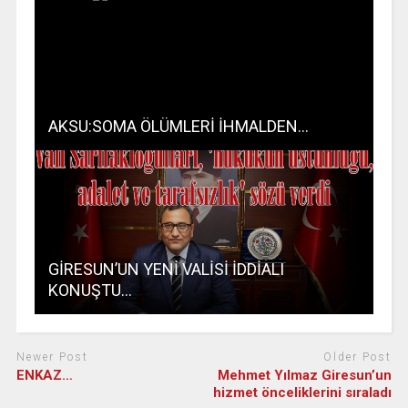
AKSU:SOMA ÖLÜMLERİ İHMALDEN…
GİRESUN’UN YENİ VALİSİ İDDİALI
KONUŞTU…
Newer Post
Older Post
ENKAZ…
Mehmet Yılmaz Giresun’un
hizmet önceliklerini sıraladı