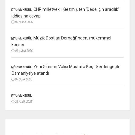
:
CHP milletvekili Gezmiş’ten ‘Dede için aracılık’
Ufuk KEKÜL
iddiasına cevap
07 Nisan 2026
:
Müzik Dostları Derneği’ nden, mükemmel
Ufuk KEKÜL
konser
01 Şubat 2026
:
Yeni Giresun Valisi Mustafa Koç…Serdengeçti
Ufuk KEKÜL
Osmaniye’ye atandı
07 Ocak 2026
:
Ufuk KEKÜL
26 Aralık 2025