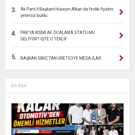
3.
Ak Parti İl Başkanı Hüseyin Alkan da fındık fiyatını
yetersiz buldu
4.
PKK’YA KISMİ AF, ÖCALAN’A STATÜ MÜ
GELİYOR? İŞTE O TEKLİF
5.
BAŞKAN SIBIÇ’TAN ÜRETİCİYE MESAJLAR
En Son