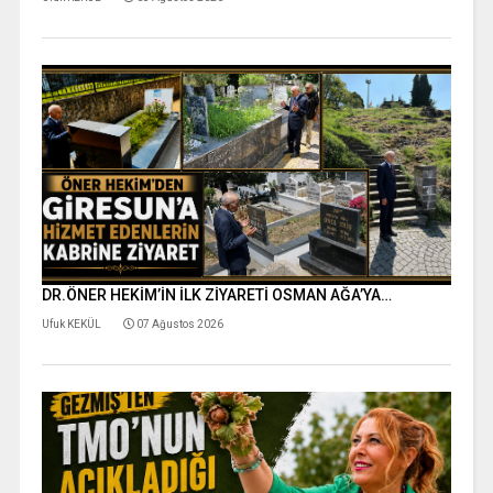
DR.ÖNER HEKİM’İN İLK ZİYARETİ OSMAN AĞA’YA…
Ufuk KEKÜL
07 Ağustos 2026