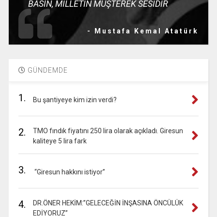
BASIN, MİLLETİN MÜŞTEREK SESİDİR
- Mustafa Kemal Atatürk
GÜNDEMDE
1.
Bu şantiyeye kim izin verdi?
2.
TMO fındık fiyatını 250 lira olarak açıkladı. Giresun
kaliteye 5 lira fark
3.
“Giresun hakkını istiyor”
4.
DR.ÖNER HEKİM:”GELECEĞİN İNŞASINA ÖNCÜLÜK
EDİYORUZ”