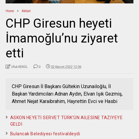
Home
Aktüel
CHP Giresun heyeti
İmamoğlu’nu ziyaret
etti
Ufuk KEKÜL
0
02 Kasım 2022 12:06
CHP Giresun İl Başkanı Gültekin Uzunailoğlu, İl
Başkan Yardımcıları Adnan Aydın, Elvan Işık Gezmiş,
Ahmet Nejat Karaibrahim, Hayrettin Evci ve Hasbi
ASKON HEYETİ SERVET TÜRK’ÜN AİLESİNE TAZİYEYE
GELDİ
Bulancak Belediyesi festivaldeydi