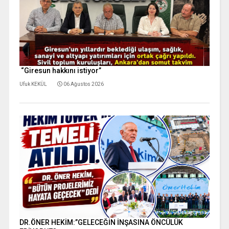
“Giresun hakkını istiyor”
Ufuk KEKÜL
06 Ağustos 2026
DR.ÖNER HEKİM:”GELECEĞİN İNŞASINA ÖNCÜLÜK