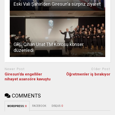
Eski Vali Şahin’den Giresun’a sürpriz ziyaret
GRÜ Cihan Unat TM Korosu konser
düzenledi
Newer Post
Older Post
Giresun’da engelliler
Öğretmenler iş bırakıyor
nihayet asansöre kavuştu
COMMENTS
FACEBOOK:
DISQUS:
0
WORDPRESS:
0