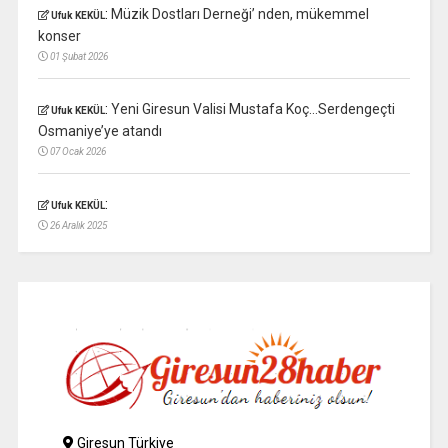
:
Müzik Dostları Derneği’ nden, mükemmel
Ufuk KEKÜL
konser
01 Şubat 2026
:
Yeni Giresun Valisi Mustafa Koç…Serdengeçti
Ufuk KEKÜL
Osmaniye’ye atandı
07 Ocak 2026
:
Ufuk KEKÜL
26 Aralık 2025
Giresun Türkiye