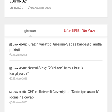
EDİYORUZ”
Ufuk KEKÜL
05 Ağustos 2026
giresun
Ufuk KEKÜL'ün Yazıları
:
Kirazın yarattığı Giresun-Sagae kardeşliği anıtla
Ufuk KEKÜL
pekişti
21 Mayıs 2026
:
Necmi Sıbıç: “23 Nisan’ı içimiz buruk
Ufuk KEKÜL
karşılıyoruz”
22 Nisan 2026
:
CHP milletvekili Gezmiş’ten ‘Dede için aracılık’
Ufuk KEKÜL
iddiasına cevap
07 Nisan 2026