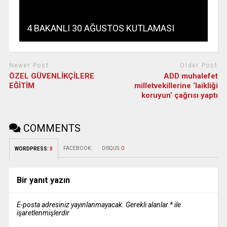
4 BAKANLI 30 AĞUSTOS KUTLAMASI
Newer Post
Older Post
ÖZEL GÜVENLİKÇİLERE
ADD muhalefet
EĞİTİM
milletvekillerine ‘laikliği
koruyun’ çağrısı yaptı
COMMENTS
FACEBOOK:
DISQUS:
0
WORDPRESS:
0
Bir yanıt yazın
E-posta adresiniz yayınlanmayacak.
Gerekli alanlar
*
ile
işaretlenmişlerdir