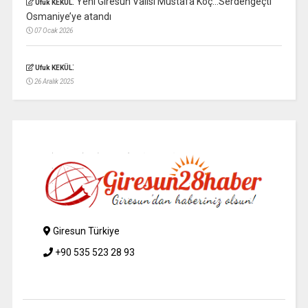
:
Yeni Giresun Valisi Mustafa Koç…Serdengeçti
Ufuk KEKÜL
Osmaniye’ye atandı
07 Ocak 2026
:
Ufuk KEKÜL
26 Aralık 2025
Giresun Türkiye
+90 535 523 28 93