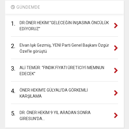
GÜNDEMDE
1.
DR.ÖNER HEKİM:”GELECEĞİN İNŞASINA ÖNCÜLÜK
EDİYORUZ”
2.
Elvan Işık Gezmiş, YENİ Parti Genel Başkanı Özgür
Özel’le görüştü
3.
ALİ TEMÜR: “FINDIK FİYATI ÜRETİCİYİ MEMNUN
EDECEK”
4.
ÖNER HEKİM’E GÜLYALI’DA GÖRKEMLİ
KARŞILAMA
5.
DR. ÖNER HEKİM 9 YIL ARADAN SONRA
GİRESUN’DA…