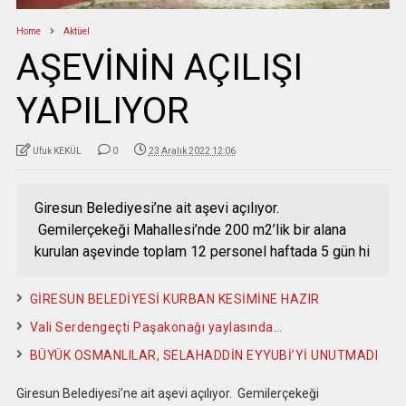
Home
Aktüel
AŞEVİNİN AÇILIŞI
YAPILIYOR
Ufuk KEKÜL
0
23 Aralık 2022 12:06
Giresun Belediyesi’ne ait aşevi açılıyor.
Gemilerçekeği Mahallesi’nde 200 m2’lik bir alana
kurulan aşevinde toplam 12 personel haftada 5 gün hi
GİRESUN BELEDİYESİ KURBAN KESİMİNE HAZIR
Vali Serdengeçti Paşakonağı yaylasında…
BÜYÜK OSMANLILAR, SELAHADDİN EYYUBİ’Yİ UNUTMADI
Giresun Belediyesi’ne ait aşevi açılıyor. Gemilerçekeği