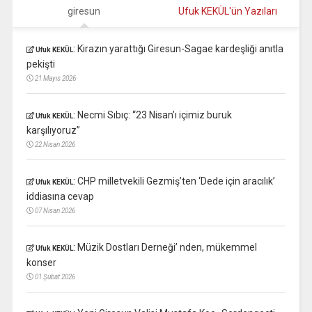
giresun
Ufuk KEKÜL'ün Yazıları
:
Kirazın yarattığı Giresun-Sagae kardeşliği anıtla
Ufuk KEKÜL
pekişti
21 Mayıs 2026
:
Necmi Sıbıç: “23 Nisan’ı içimiz buruk
Ufuk KEKÜL
karşılıyoruz”
22 Nisan 2026
:
CHP milletvekili Gezmiş’ten ‘Dede için aracılık’
Ufuk KEKÜL
iddiasına cevap
07 Nisan 2026
:
Müzik Dostları Derneği’ nden, mükemmel
Ufuk KEKÜL
konser
01 Şubat 2026