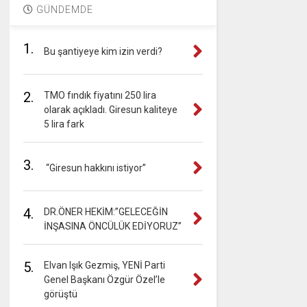
GÜNDEMDE
1.
Bu şantiyeye kim izin verdi?
2.
TMO fındık fiyatını 250 lira
olarak açıkladı. Giresun kaliteye
5 lira fark
3.
“Giresun hakkını istiyor”
4.
DR.ÖNER HEKİM:”GELECEĞİN
İNŞASINA ÖNCÜLÜK EDİYORUZ”
5.
Elvan Işık Gezmiş, YENİ Parti
Genel Başkanı Özgür Özel’le
görüştü