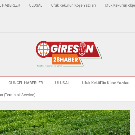
L HABERLER
ULUSAL
Ufuk Kekül’ün Köşe Yazıları
Ufuk Kekül’ün obje
GÜNCEL HABERLER
ULUSAL
Ufuk Kekül’ün Köşe Yazıları
rı (Terms of Service)