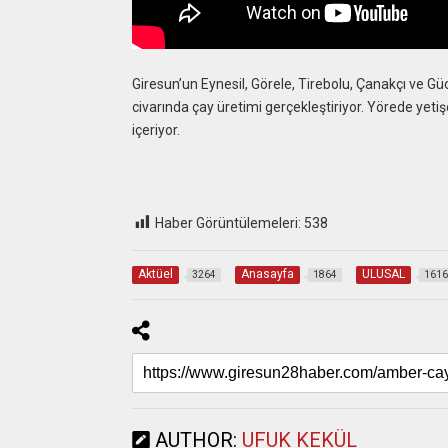
Giresun’un Eynesil, Görele, Tirebolu, Çanakçı ve Güce
civarında çay üretimi gerçekleştiriyor. Yörede yetiş
içeriyor.
Haber Görüntülemeleri:
538
Aktüel
Anasayfa
ULUSAL
3264
1864
1616
AUTHOR:
UFUK KEKÜL