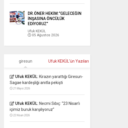
DR.ÖNER HEKİM:”GELECEĞİN
İNŞASINA ÖNCÜLÜK
EDİYORUZ”
Ufuk KEKÜL
05 Ağustos 2026
giresun
Ufuk KEKÜL'ün Yazıları
Ufuk KEKÜL
:
Kirazın yarattığı Giresun-
Sagae kardeşliği anıtla pekişti
21 Mayıs 2026
Ufuk KEKÜL
:
Necmi Sıbıç: “23 Nisan’ı
içimiz buruk karşılıyoruz”
22 Nisan 2026