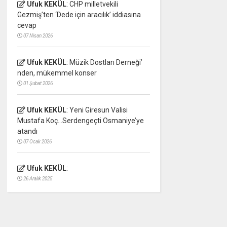
Ufuk KEKÜL
:
CHP milletvekili
Gezmiş’ten ‘Dede için aracılık’ iddiasına
cevap
07 Nisan 2026
Ufuk KEKÜL
:
Müzik Dostları Derneği’
nden, mükemmel konser
01 Şubat 2026
Ufuk KEKÜL
:
Yeni Giresun Valisi
Mustafa Koç…Serdengeçti Osmaniye’ye
atandı
07 Ocak 2026
Ufuk KEKÜL
:
26 Aralık 2025