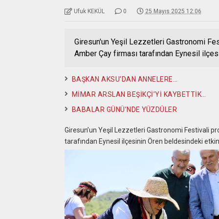
Ufuk KEKÜL
0
25 Mayıs 2025 12:06
Giresun'un Yeşil Lezzetleri Gastronomi Fe
Amber Çay firması tarafından Eynesil ilçes
BAŞKAN AKSU’DAN ANNELERE…
MİMAR ARSLAN BEŞİKÇİ’Yİ KAYBETTİK…
BABALAR GÜNÜ’NDE YÜZDÜLER
Giresun’un Yeşil Lezzetleri Gastronomi Festivali 
tarafından Eynesil ilçesinin Ören beldesindeki etki