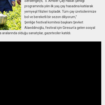
Serdengeçti, “5. Amber Çay Hasat Şenliği
programında yılın ilk yaş çay hasadına katılarak
yemyeşil filizleri topladık. Tüm çay üreticilerimize
bol ve bereketli bir sezon diliyorum,”
Şenliğe festival komitesi başkanı Şevket
Alaeddinoğlu, festival için Giresun’a gelen sosyal
aralarında olduğu sanatçılar, gazeteciler katıldı.