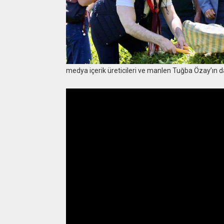
medya içerik üreticileri ve manlen Tuğba Özay’ın da 