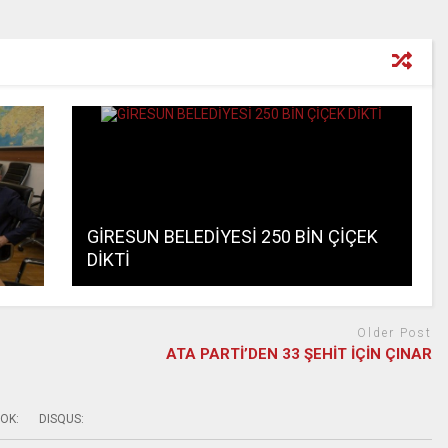
GİRESUN BELEDİYESİ 250 BİN ÇİÇEK
DİKTİ
Older Post
ATA PARTİ’DEN 33 ŞEHİT İÇİN ÇINAR
OK:
DISQUS: