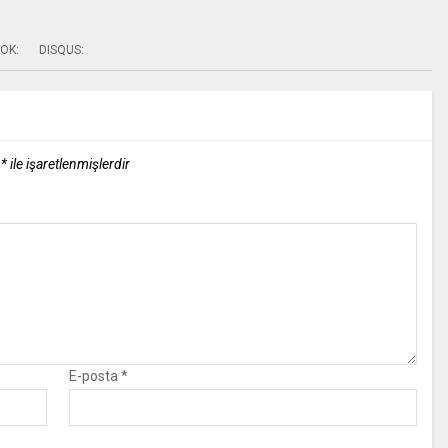
OK:
DISQUS:
r
*
ile işaretlenmişlerdir
E-posta
*