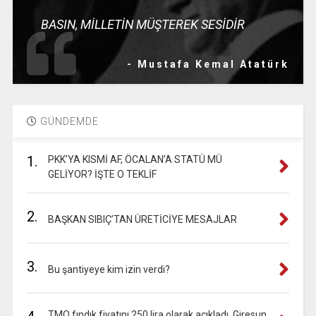
BASIN, MİLLETİN MÜŞTEREK SESİDİR
- Mustafa Kemal Atatürk
GÜNDEMDE
1.
PKK’YA KISMİ AF, ÖCALAN’A STATÜ MÜ
GELİYOR? İŞTE O TEKLİF
2.
BAŞKAN SIBIÇ’TAN ÜRETİCİYE MESAJLAR
3.
Bu şantiyeye kim izin verdi?
TMO fındık fiyatını 250 lira olarak açıkladı. Giresun