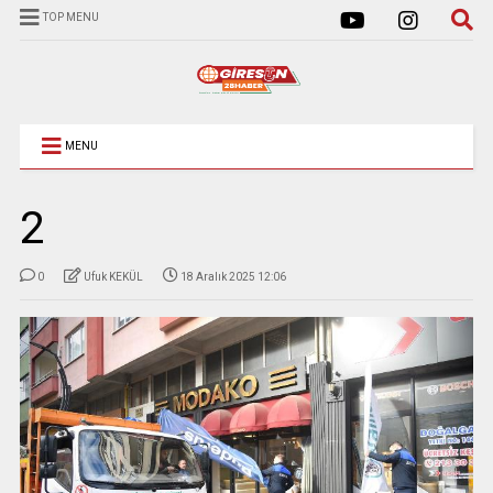
TOP MENU
MENU
2
0
Ufuk KEKÜL
18 Aralık 2025 12:06