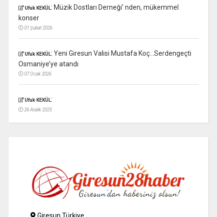
:
Müzik Dostları Derneği’ nden, mükemmel
Ufuk KEKÜL
konser
01 Şubat 2026
:
Yeni Giresun Valisi Mustafa Koç…Serdengeçti
Ufuk KEKÜL
Osmaniye’ye atandı
07 Ocak 2026
:
Ufuk KEKÜL
26 Aralık 2025
Giresun Türkiye