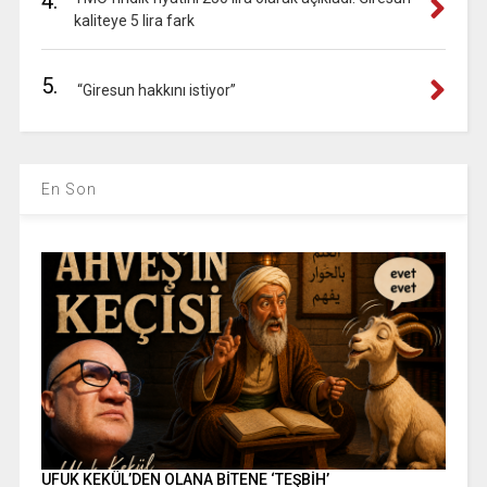
4.
kaliteye 5 lira fark
5.
“Giresun hakkını istiyor”
En Son
UFUK KEKÜL’DEN OLANA BİTENE ‘TEŞBİH’