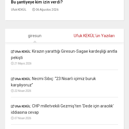
Bu şantiyeye kim izin verdi?
Ufuk KEKÜL
06 Ağustos 2026
giresun
Ufuk KEKÜL'ün Yazıları
:
Kirazın yarattığı Giresun-Sagae kardeşliği anıtla
Ufuk KEKÜL
pekişti
21 Mayıs 2026
:
Necmi Sıbıç: “23 Nisan’ı içimiz buruk
Ufuk KEKÜL
karşılıyoruz”
22 Nisan 2026
:
CHP milletvekili Gezmiş’ten ‘Dede için aracılık’
Ufuk KEKÜL
iddiasına cevap
07 Nisan 2026