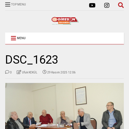
TOP MENU
MENU
DSC_1623
0
Ufuk KEKÜL
29 Kasım 2025 12:06