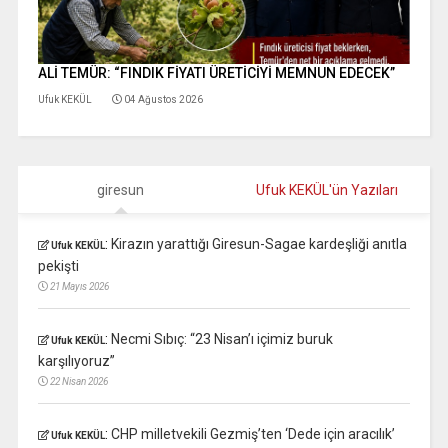
ALİ TEMÜR: “FINDIK FİYATI ÜRETİCİYİ MEMNUN EDECEK”
Ufuk KEKÜL
04 Ağustos 2026
giresun
Ufuk KEKÜL'ün Yazıları
:
Kirazın yarattığı Giresun-Sagae kardeşliği anıtla
Ufuk KEKÜL
pekişti
21 Mayıs 2026
:
Necmi Sıbıç: “23 Nisan’ı içimiz buruk
Ufuk KEKÜL
karşılıyoruz”
22 Nisan 2026
:
CHP milletvekili Gezmiş’ten ‘Dede için aracılık’
Ufuk KEKÜL