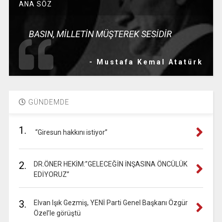
ANA SÖZ
BASIN, MİLLETİN MÜŞTEREK SESİDİR
- Mustafa Kemal Atatürk
GÜNDEMDE
1.
“Giresun hakkını istiyor”
2.
DR.ÖNER HEKİM:”GELECEĞİN İNŞASINA ÖNCÜLÜK
EDİYORUZ”
3.
Elvan Işık Gezmiş, YENİ Parti Genel Başkanı Özgür
Özel’le görüştü