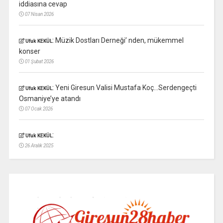
iddiasına cevap
07 Nisan 2026
:
Müzik Dostları Derneği’ nden, mükemmel
Ufuk KEKÜL
konser
01 Şubat 2026
:
Yeni Giresun Valisi Mustafa Koç…Serdengeçti
Ufuk KEKÜL
Osmaniye’ye atandı
07 Ocak 2026
:
Ufuk KEKÜL
26 Aralık 2025