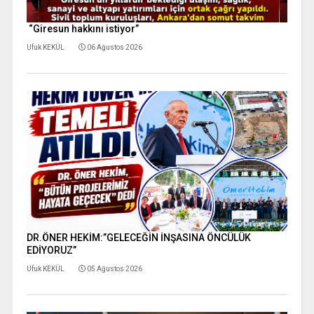
“Giresun hakkını istiyor”
Ufuk KEKÜL
06 Ağustos 2026
DR.ÖNER HEKİM:”GELECEĞİN İNŞASINA ÖNCÜLÜK
EDİYORUZ”
Ufuk KEKÜL
05 Ağustos 2026