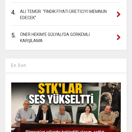
4.
ALİ TEMÜR: “FINDIK FİYATI ÜRETİCİYİ MEMNUN
EDECEK”
5.
ÖNER HEKİM’E GÜLYALI’DA GÖRKEMLİ
KARŞILAMA
En Son