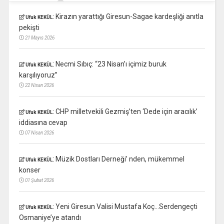
:
Kirazın yarattığı Giresun-Sagae kardeşliği anıtla
Ufuk KEKÜL
pekişti
21 Mayıs 2026
:
Necmi Sıbıç: “23 Nisan’ı içimiz buruk
Ufuk KEKÜL
karşılıyoruz”
22 Nisan 2026
:
CHP milletvekili Gezmiş’ten ‘Dede için aracılık’
Ufuk KEKÜL
iddiasına cevap
07 Nisan 2026
:
Müzik Dostları Derneği’ nden, mükemmel
Ufuk KEKÜL
konser
01 Şubat 2026
:
Yeni Giresun Valisi Mustafa Koç…Serdengeçti
Ufuk KEKÜL
Osmaniye’ye atandı