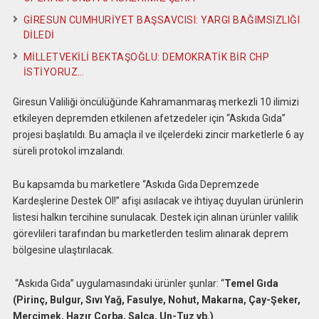
GİRESUN CUMHURİYET BAŞSAVCISI: YARGI BAĞIMSIZLIĞI
DİLEDİ
MİLLETVEKİLİ BEKTAŞOĞLU: DEMOKRATİK BİR CHP
İSTİYORUZ…
Giresun Valiliği öncülüğünde Kahramanmaraş merkezli 10 ilimizi
etkileyen depremden etkilenen afetzedeler için “Askıda Gıda”
projesi başlatıldı. Bu amaçla il ve ilçelerdeki zincir marketlerle 6 ay
süreli protokol imzalandı.
Bu kapsamda bu marketlere “Askıda Gıda Depremzede
Kardeşlerine Destek Ol!” afişi asılacak ve ihtiyaç duyulan ürünlerin
listesi halkın tercihine sunulacak. Destek için alınan ürünler valilik
görevlileri tarafından bu marketlerden teslim alınarak deprem
bölgesine ulaştırılacak.
“Askıda Gıda” uygulamasındaki ürünler şunlar: “
Temel Gıda
(Pirinç, Bulgur, Sıvı Yağ, Fasulye, Nohut, Makarna, Çay-Şeker,
Mercimek, Hazır Çorba, Salça, Un-Tuz vb.)