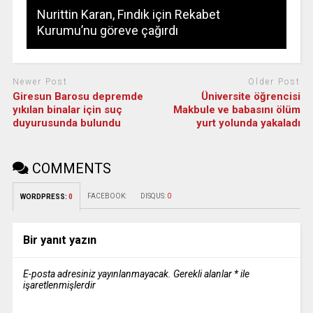
Nurittin Karan, Fındık için Rekabet
Kurumu’nu göreve çağırdı
Newer Post
Older Post
Giresun Barosu depremde
Üniversite öğrencisi
yıkılan binalar için suç
Makbule ve babasını ölüm
duyurusunda bulundu
yurt yolunda yakaladı
COMMENTS
FACEBOOK:
DISQUS:
0
WORDPRESS:
0
Bir yanıt yazın
E-posta adresiniz yayınlanmayacak.
Gerekli alanlar
*
ile
işaretlenmişlerdir