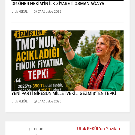
DR.ÖNER HEKİM’İN İLK ZİYARETİ OSMAN AĞA’YA…
Ufuk KEKÜL
07 Ağustos 2026
YENİ PARTİ GİRESUN MİLLETVEKİLİ GEZMİŞ’TEN TEPKİ
Ufuk KEKÜL
07 Ağustos 2026
giresun
Ufuk KEKÜL'ün Yazıları