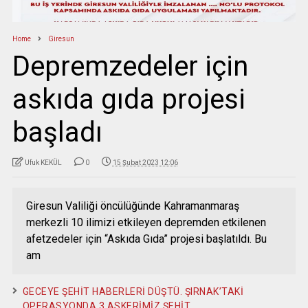
Home
Giresun
Depremzedeler için
askıda gıda projesi
başladı
Ufuk KEKÜL
0
15 Şubat 2023 12:06
Giresun Valiliği öncülüğünde Kahramanmaraş
merkezli 10 ilimizi etkileyen depremden etkilenen
afetzedeler için “Askıda Gıda” projesi başlatıldı. Bu
am
GECEYE ŞEHİT HABERLERİ DÜŞTÜ. ŞIRNAK’TAKİ
OPERASYONDA 3 ASKERİMİZ ŞEHİT