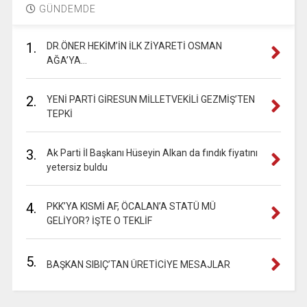
GÜNDEMDE
1.
DR.ÖNER HEKİM’İN İLK ZİYARETİ OSMAN
AĞA’YA…
2.
YENİ PARTİ GİRESUN MİLLETVEKİLİ GEZMİŞ’TEN
TEPKİ
3.
Ak Parti İl Başkanı Hüseyin Alkan da fındık fiyatını
yetersiz buldu
4.
PKK’YA KISMİ AF, ÖCALAN’A STATÜ MÜ
GELİYOR? İŞTE O TEKLİF
5.
BAŞKAN SIBIÇ’TAN ÜRETİCİYE MESAJLAR