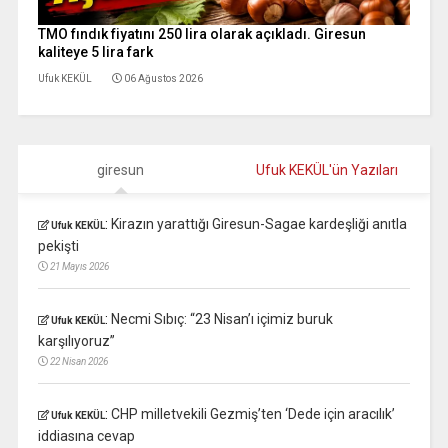
TMO fındık fiyatını 250 lira olarak açıkladı. Giresun
kaliteye 5 lira fark
Ufuk KEKÜL
06 Ağustos 2026
giresun
Ufuk KEKÜL'ün Yazıları
:
Kirazın yarattığı Giresun-Sagae kardeşliği anıtla
Ufuk KEKÜL
pekişti
21 Mayıs 2026
:
Necmi Sıbıç: “23 Nisan’ı içimiz buruk
Ufuk KEKÜL
karşılıyoruz”
22 Nisan 2026
:
CHP milletvekili Gezmiş’ten ‘Dede için aracılık’
Ufuk KEKÜL
iddiasına cevap