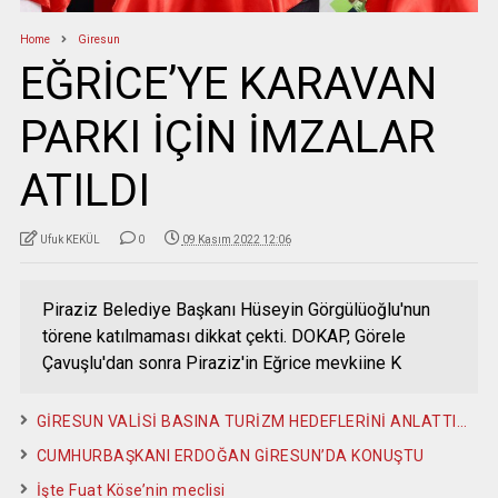
Home
Giresun
EĞRİCE’YE KARAVAN
PARKI İÇİN İMZALAR
ATILDI
Ufuk KEKÜL
0
09 Kasım 2022 12:06
Piraziz Belediye Başkanı Hüseyin Görgülüoğlu'nun
törene katılmaması dikkat çekti. DOKAP, Görele
Çavuşlu'dan sonra Piraziz'in Eğrice mevkiine K
GİRESUN VALİSİ BASINA TURİZM HEDEFLERİNİ ANLATTI…
CUMHURBAŞKANI ERDOĞAN GİRESUN’DA KONUŞTU
İşte Fuat Köse’nin meclisi