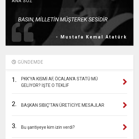
ANA SÖZ
BASIN, MİLLETİN MÜŞTEREK SESİDİR
- Mustafa Kemal Atatürk
GÜNDEMDE
1.
PKK’YA KISMİ AF, ÖCALAN’A STATÜ MÜ
GELİYOR? İŞTE O TEKLİF
2.
BAŞKAN SIBIÇ’TAN ÜRETİCİYE MESAJLAR
3.
Bu şantiyeye kim izin verdi?