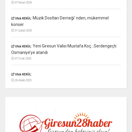
07 Nisan 2026
:
Müzik Dostları Derneği’ nden, mükemmel
Ufuk KEKÜL
konser
01 Şubat 2026
:
Yeni Giresun Valisi Mustafa Koç…Serdengeçti
Ufuk KEKÜL
Osmaniye’ye atandı
07 Ocak 2026
:
Ufuk KEKÜL
26 Aralık 2025