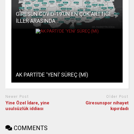
GİRESUN COVID-19’UN EN ÇOK ARTTIĞI
İLLER ARASINDA
AK PARTİ’DE ‘YENİ’ SÜREÇ (Mİ)
Newer Post
Older Post
Yine Özel İdare, yine
Giresunspor nihayet
usulsüzlük iddiası
kıpırdadı
COMMENTS