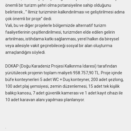
önemli bir turizm şehri olma potansiyeline sahip olduğunu
belirterek , ” İlimiz turizminin kalkındırılması ve geliştirilmesi adına
çok önemli bir proje” dedi.
Vali, bu ve diğer projelerle bölgemizde alternatif turizm
faaliyetlerinin çeşitlendirilmesi, turizmden elde edilen gelirin
artırılması, istihdama katkı sağlanması, yerel halkın da bireysel
veya ailesiyle vakit geçirebileceği sosyal bir alan oluşturma
amaçlandığını söyledi.
DOKAP (Doğu Karadeniz Projesi Kalkınma İdaresi) tarafından
yürütülecek projenin toplam maliyeti 958.757,90 TL. Proje içinde
büfe konteynerleri 5 adet WC + Duş konteyner, 200 adet şezlong,
100 adet plaj şemsiyesi, zemin düzenlemesi, 15 adet tek kişilik
balıkçı kanosu, 7 adet güvenlik kamerası ve 1 adet kayıt cihazı ile
10 adet karavan alanı yapılması planlanıyor.
.