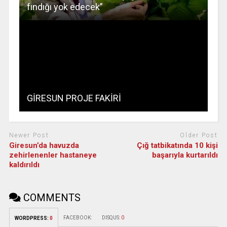
fındığı yok edecek”
GİRESUN PROJE FAKİRİ
Newer Post
Older Post
Giresun’da havuzda
Çığ tatbikatında 10 kişi
zehirlenenler hastaneye
başarıyla kurtarıldı
kaldırıldı
COMMENTS
FACEBOOK:
DISQUS:
0
WORDPRESS:
0