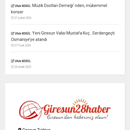
:
Müzik Dostları Derneği’ nden, mükemmel
Ufuk KEKÜL
konser
01 Şubat 2026
:
Yeni Giresun Valisi Mustafa Koç…Serdengeçti
Ufuk KEKÜL
Osmaniye’ye atandı
07 Ocak 2026
:
Ufuk KEKÜL
26 Aralık 2025