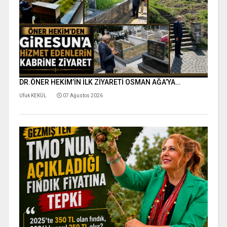
DR.ÖNER HEKİM’İN İLK ZİYARETİ OSMAN AĞA’YA…
Ufuk KEKÜL
07 Ağustos 2026