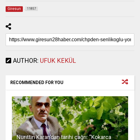
Giresun
11857
AUTHOR:
UFUK KEKÜL
RECOMMENDED FOR YOU
Nurittin Karan’dan tarihi çağrı: “Kokarca