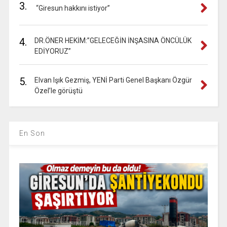
3.
“Giresun hakkını istiyor”
4.
DR.ÖNER HEKİM:”GELECEĞİN İNŞASINA ÖNCÜLÜK
EDİYORUZ”
5.
Elvan Işık Gezmiş, YENİ Parti Genel Başkanı Özgür
Özel’le görüştü
En Son