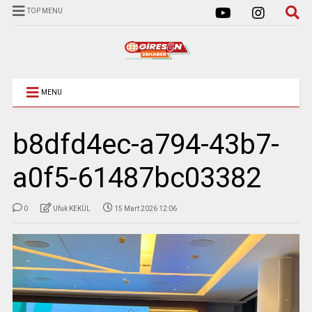
TOP MENU
MENU
b8dfd4ec-a794-43b7-
a0f5-61487bc03382
0
Ufuk KEKÜL
15 Mart 2026 12:06