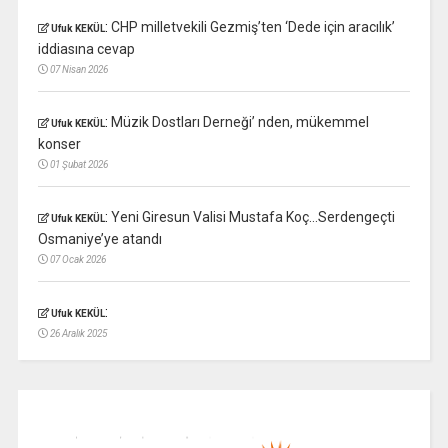
:
CHP milletvekili Gezmiş’ten ‘Dede için aracılık’
Ufuk KEKÜL
iddiasına cevap
07 Nisan 2026
:
Müzik Dostları Derneği’ nden, mükemmel
Ufuk KEKÜL
konser
01 Şubat 2026
:
Yeni Giresun Valisi Mustafa Koç…Serdengeçti
Ufuk KEKÜL
Osmaniye’ye atandı
07 Ocak 2026
:
Ufuk KEKÜL
26 Aralık 2025