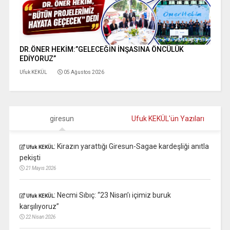
DR.ÖNER HEKİM:”GELECEĞİN İNŞASINA ÖNCÜLÜK
EDİYORUZ”
Ufuk KEKÜL
05 Ağustos 2026
giresun
Ufuk KEKÜL'ün Yazıları
:
Kirazın yarattığı Giresun-Sagae kardeşliği anıtla
Ufuk KEKÜL
pekişti
21 Mayıs 2026
:
Necmi Sıbıç: “23 Nisan’ı içimiz buruk
Ufuk KEKÜL
karşılıyoruz”
22 Nisan 2026