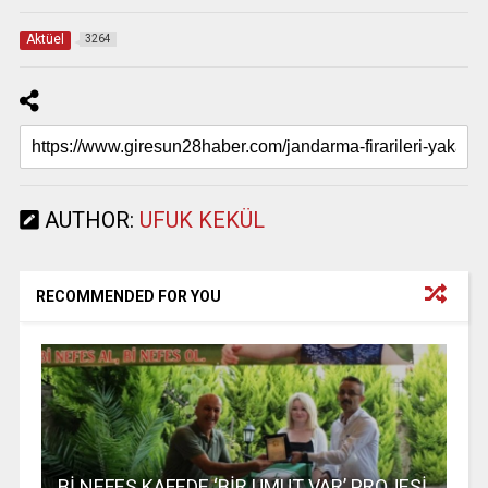
Aktüel
3264
AUTHOR:
UFUK KEKÜL
RECOMMENDED FOR YOU
Bİ NEFES KAFEDE ‘BİR UMUT VAR’ PROJESİ