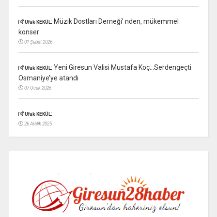
:
Müzik Dostları Derneği’ nden, mükemmel
Ufuk KEKÜL
konser
01 Şubat 2026
:
Yeni Giresun Valisi Mustafa Koç…Serdengeçti
Ufuk KEKÜL
Osmaniye’ye atandı
07 Ocak 2026
:
Ufuk KEKÜL
26 Aralık 2025