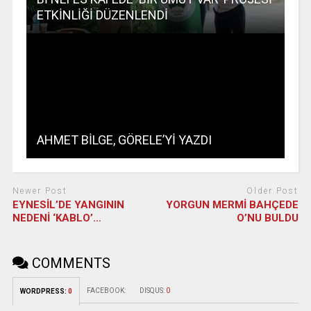
ETKİNLİĞİ DÜZENLENDİ
AHMET BİLGE, GÖRELE’Yİ YAZDI
Newer Post
Older Post
EYNESİL’DE YANGININ
YORGUN MERMİ BAHÇEDE
NEDENİ ‘KABLO’…
O’NU BULDU
COMMENTS
FACEBOOK:
DISQUS:
0
WORDPRESS:
0