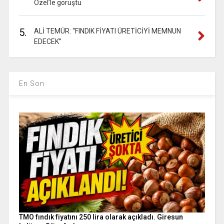
Özel’le görüştü
5.
ALİ TEMÜR: “FINDIK FİYATI ÜRETİCİYİ MEMNUN
EDECEK”
En Son
TMO fındık fiyatını 250 lira olarak açıkladı. Giresun