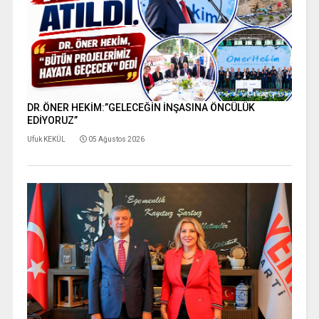
DR.ÖNER HEKİM:”GELECEĞİN İNŞASINA ÖNCÜLÜK
EDİYORUZ”
Ufuk KEKÜL
05 Ağustos 2026