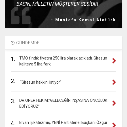
BASIN, MİLLETİN MÜŞTEREK SESİDİR
- Mustafa Kemal Atatürk
GÜNDEMDE
1.
TMO fındık fiyatını 250 lira olarak açıkladı. Giresun
kaliteye 5 lira fark
2.
“Giresun hakkını istiyor”
3.
DR.ÖNER HEKİM:”GELECEĞİN İNŞASINA ÖNCÜLÜK
EDİYORUZ”
4.
Elvan Işık Gezmiş, YENİ Parti Genel Başkanı Özgür