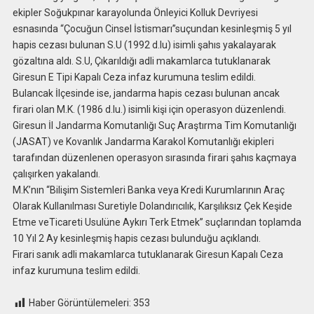
ekipler Soğukpınar karayolunda Önleyici Kolluk Devriyesi
esnasında “Çocuğun Cinsel İstismarı”suçundan kesinleşmiş 5 yıl
hapis cezası bulunan S.U (1992 d.lu) isimli şahıs yakalayarak
gözaltına aldı. S.U, Çıkarıldığı adli makamlarca tutuklanarak
Giresun E Tipi Kapalı Ceza infaz kurumuna teslim edildi.
Bulancak İlçesinde ise, jandarma hapis cezası bulunan ancak
firari olan M.K. (1986 d.lu.) isimli kişi için operasyon düzenlendi.
Giresun İl Jandarma Komutanlığı Suç Araştırma Tim Komutanlığı
(JASAT) ve Kovanlık Jandarma Karakol Komutanlığı ekipleri
tarafından düzenlenen operasyon sırasında firari şahıs kaçmaya
çalışırken yakalandı.
M.K’nın “Bilişim Sistemleri Banka veya Kredi Kurumlarının Araç
Olarak Kullanılması Suretiyle Dolandırıcılık, Karşılıksız Çek Keşide
Etme veTicareti Usulüne Aykırı Terk Etmek” suçlarından toplamda
10 Yıl 2 Ay kesinleşmiş hapis cezası bulunduğu açıklandı.
Firari sanık adli makamlarca tutuklanarak Giresun Kapalı Ceza
infaz kurumuna teslim edildi.
Haber Görüntülemeleri:
353