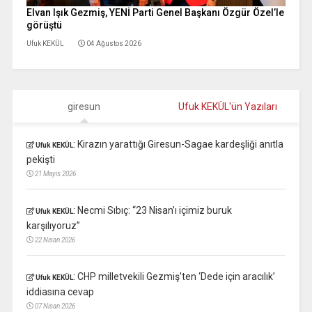
Elvan Işık Gezmiş, YENİ Parti Genel Başkanı Özgür Özel’le
görüştü
Ufuk KEKÜL
04 Ağustos 2026
giresun
Ufuk KEKÜL'ün Yazıları
:
Kirazın yarattığı Giresun-Sagae kardeşliği anıtla
Ufuk KEKÜL
pekişti
21 Mayıs 2026
:
Necmi Sıbıç: “23 Nisan’ı içimiz buruk
Ufuk KEKÜL
karşılıyoruz”
22 Nisan 2026
:
CHP milletvekili Gezmiş’ten ‘Dede için aracılık’
Ufuk KEKÜL
iddiasına cevap
07 Nisan 2026