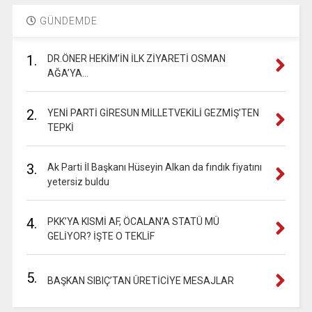
GÜNDEMDE
1.
DR.ÖNER HEKİM’İN İLK ZİYARETİ OSMAN
AĞA’YA…
2.
YENİ PARTİ GİRESUN MİLLETVEKİLİ GEZMİŞ’TEN
TEPKİ
3.
Ak Parti İl Başkanı Hüseyin Alkan da fındık fiyatını
yetersiz buldu
4.
PKK’YA KISMİ AF, ÖCALAN’A STATÜ MÜ
GELİYOR? İŞTE O TEKLİF
5.
BAŞKAN SIBIÇ’TAN ÜRETİCİYE MESAJLAR