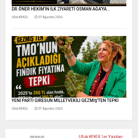
DR.ÖNER HEKİM’İN İLK ZİYARETİ OSMAN AĞA’YA…
Ufuk KEKÜL
07 Ağustos 2026
YENİ PARTİ GİRESUN MİLLETVEKİLİ GEZMİŞ’TEN TEPKİ
Ufuk KEKÜL
07 Ağustos 2026
giresun
Ufuk KEKÜL'ün Yazıları