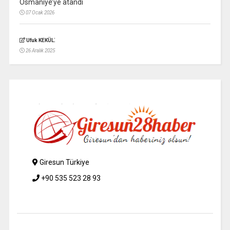
Osmaniye’ye atandı
07 Ocak 2026
:
Ufuk KEKÜL
26 Aralık 2025
Giresun Türkiye
+90 535 523 28 93