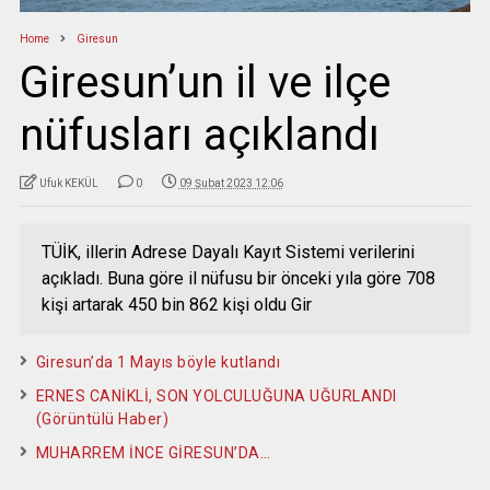
Home
Giresun
Giresun’un il ve ilçe
nüfusları açıklandı
Ufuk KEKÜL
0
09 Şubat 2023 12:06
TÜİK, illerin Adrese Dayalı Kayıt Sistemi verilerini
açıkladı. Buna göre il nüfusu bir önceki yıla göre 708
kişi artarak 450 bin 862 kişi oldu Gir
Giresun’da 1 Mayıs böyle kutlandı
ERNES CANİKLİ, SON YOLCULUĞUNA UĞURLANDI
(Görüntülü Haber)
MUHARREM İNCE GİRESUN’DA…