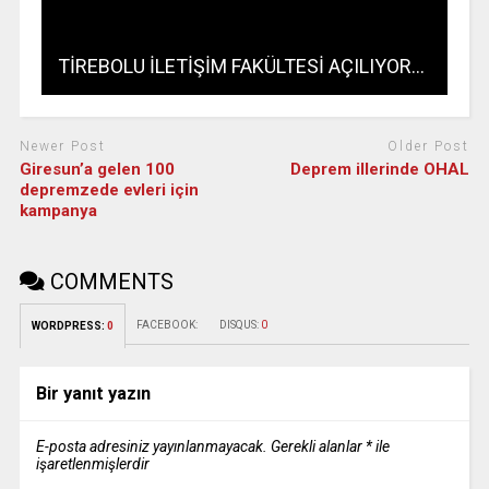
TİREBOLU İLETİŞİM FAKÜLTESİ AÇILIYOR…
Newer Post
Older Post
Giresun’a gelen 100
Deprem illerinde OHAL
depremzede evleri için
kampanya
COMMENTS
FACEBOOK:
DISQUS:
0
WORDPRESS:
0
Bir yanıt yazın
E-posta adresiniz yayınlanmayacak.
Gerekli alanlar
*
ile
işaretlenmişlerdir