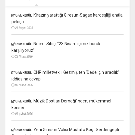
:
Kirazın yarattığı Giresun-Sagae kardeşliği anıtla
Ufuk KEKÜL
pekişti
21 Mayıs 2026
:
Necmi Sıbıç: “23 Nisan’ı içimiz buruk
Ufuk KEKÜL
karşılıyoruz”
22 Nisan 2026
:
CHP milletvekili Gezmiş’ten ‘Dede için aracılık’
Ufuk KEKÜL
iddiasına cevap
07 Nisan 2026
:
Müzik Dostları Derneği’ nden, mükemmel
Ufuk KEKÜL
konser
01 Şubat 2026
:
Yeni Giresun Valisi Mustafa Koç…Serdengeçti
Ufuk KEKÜL