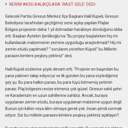
KERİM AKSU BALIKÇILARA ‘RAST GELE’ DEDİ
Gelecek Partisi Giresun Merkez İlçe Başkanı Halil Küpeli, Giresun
Belediyesi tarafından geçtiğimiz sene açılışı yapılan Plajlar
Bölgesi projesinin daha 1 yıl dolmadan harabeye döndüğünü iddia
etti. Başkan Aytekin Şenlikoğlu’na “Bu projeyi başlatırken hiç mi
kullanılacak malzemenin zemine uygunluğu araştırılmadı? Hiç mi
zemin etüdü yapılmadı? “ sorularını yönelten Küpeli” bu Milletin
parasını kimlere peşkeş çektiniz” ded,
Halil Küpeli sözlerine şöyle devam etti. “Projenin en başından bu
yana yakinen takip ediyoruz ve ilk günden bu yana söylediğimiz
şey şu: Bu para halkın parası, bu para tüyü bitmemiş yetimin
parası. Plaj bölgesini revize etmeniz çok güzel. Giresun sahil şehri
ve Karadenizin en uzun sahillerine sahibiz. Ancak; buraya
uygulanan zemin etüdü, buraya uygulanan malzeme uygun değil.
Bunun için kâhin veya âlim olmaya gerek yok. İnsan şimdi sormak
istiyor. Siz bu milletin parasını kimlere peşkeş çektiniz açıklayın?.