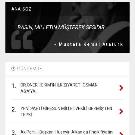
ANA SÖZ
BASIN, MİLLETİN MÜŞTEREK SESİDİR
- Mustafa Kemal Atatürk
GÜNDEMDE
1.
DR.ÖNER HEKİM’İN İLK ZİYARETİ OSMAN
AĞA’YA…
2.
YENİ PARTİ GİRESUN MİLLETVEKİLİ GEZMİŞ’TEN
TEPKİ
3.
Ak Parti İl Başkanı Hüseyin Alkan da fındık fiyatını