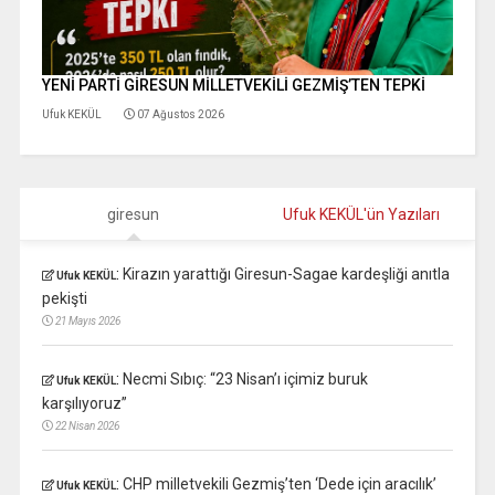
YENİ PARTİ GİRESUN MİLLETVEKİLİ GEZMİŞ’TEN TEPKİ
Ufuk KEKÜL
07 Ağustos 2026
giresun
Ufuk KEKÜL'ün Yazıları
:
Kirazın yarattığı Giresun-Sagae kardeşliği anıtla
Ufuk KEKÜL
pekişti
21 Mayıs 2026
:
Necmi Sıbıç: “23 Nisan’ı içimiz buruk
Ufuk KEKÜL
karşılıyoruz”
22 Nisan 2026
:
CHP milletvekili Gezmiş’ten ‘Dede için aracılık’
Ufuk KEKÜL