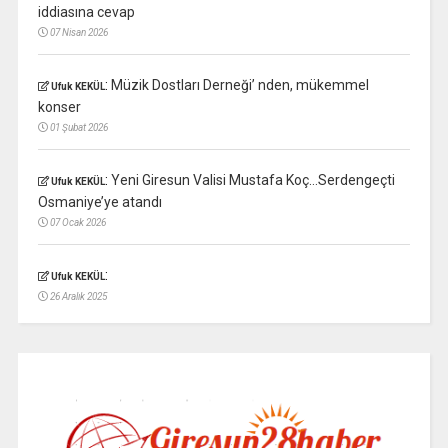
iddiasına cevap
07 Nisan 2026
:
Müzik Dostları Derneği’ nden, mükemmel
Ufuk KEKÜL
konser
01 Şubat 2026
:
Yeni Giresun Valisi Mustafa Koç…Serdengeçti
Ufuk KEKÜL
Osmaniye’ye atandı
07 Ocak 2026
:
Ufuk KEKÜL
26 Aralık 2025