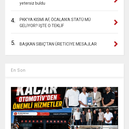
yetersiz buldu
4.
PKK’YA KISMİ AF, ÖCALAN’A STATÜ MÜ
GELİYOR? İŞTE O TEKLİF
5.
BAŞKAN SIBIÇ’TAN ÜRETİCİYE MESAJLAR
En Son