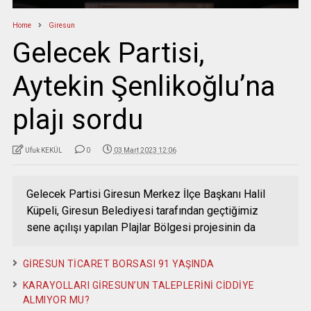
Home
Giresun
Gelecek Partisi,
Aytekin Şenlikoğlu’na
plajı sordu
Ufuk KEKÜL
0
03 Mart 2023 12:06
Gelecek Partisi Giresun Merkez İlçe Başkanı Halil
Küpeli, Giresun Belediyesi tarafından geçtiğimiz
sene açılışı yapılan Plajlar Bölgesi projesinin da
GİRESUN TİCARET BORSASI 91 YAŞINDA
KARAYOLLARI GİRESUN’UN TALEPLERİNİ CİDDİYE
ALMIYOR MU?