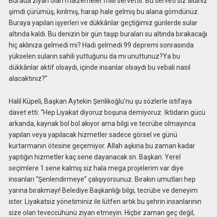
Burada ziyan olan malzemeler milli servettir. Bu serveti siz aldınız
şimdi çürümüş, kırılmış, harap hale gelmiş bu alana gömdünüz.
Buraya yapılan işyerleri ve dükkânlar geçtiğimiz günlerde sular
altında kaldı. Bu denizin bir gün taşıp buraları su altında bırakacağı
hiç aklınıza gelmedi mi? Hadi gelmedi 99 depremi sonrasında
yükselen suların sahili yuttuğunu da mı unuttunuz?Ya bu
dükkânlar aktif olsaydı, içinde insanlar olsaydı bu vebali nasıl
alacaktınız?”
Halil Küpeli, Başkan Aytekin Şenlikoğlu’nu şu sözlerle istifaya
davet etti: “Hep Liyakat diyoruz boşuna demiyoruz. İktidarın gücü
arkanda, kaynak bol bol akıyor ama bilgi ve tecrübe olmayınca
yapılan veya yapılacak hizmetler sadece görsel ve günü
kurtarmanın ötesine geçemiyor. Allah aşkına bu zaman kadar
yaptığın hizmetler kaç sene dayanacak sn. Başkan. Yerel
seçimlere 1 sene kalmış siz hala mega projelerim var diye
insanları “Şenlendirmeye” çalışıyorsunuz. Bırakın umutları hep
yarına bırakmayı! Belediye Başkanlığı bilgi, tecrübe ve deneyim
ister. Liyakatsiz yönetiminiz ile lütfen artık bu şehrin insanlarının
size olan teveccühünü ziyan etmeyin. Hiçbir zaman geç değil,