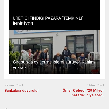
ÜRETİCİ FINDIĞI PAZARA ‘TEMKİNLİ’
İNDİRİYOR
Giresun’da oy verme işlemi sürüyor. Katılım
yüksek…
Newer Post
Older Post
Bankalara duyurulur
Ömer Cebeci “29 Milyon
nerede” diye sordu