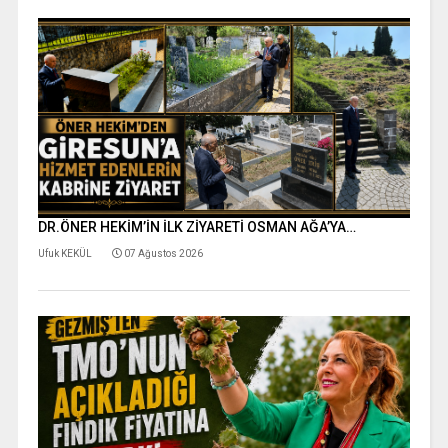
DR.ÖNER HEKİM’İN İLK ZİYARETİ OSMAN AĞA’YA…
Ufuk KEKÜL
07 Ağustos 2026