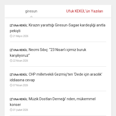
giresun
Ufuk KEKÜL'ün Yazıları
:
Kirazın yarattığı Giresun-Sagae kardeşliği anıtla
Ufuk KEKÜL
pekişti
21 Mayıs 2026
:
Necmi Sıbıç: “23 Nisan’ı içimiz buruk
Ufuk KEKÜL
karşılıyoruz”
22 Nisan 2026
:
CHP milletvekili Gezmiş’ten ‘Dede için aracılık’
Ufuk KEKÜL
iddiasına cevap
07 Nisan 2026
:
Müzik Dostları Derneği’ nden, mükemmel
Ufuk KEKÜL
konser
01 Şubat 2026