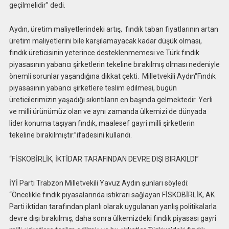
geçilmelidir” dedi.
Aydın, üretim maliyetlerindeki artış, fındık taban fiyatlarının artan
üretim maliyetlerini bile karşılamayacak kadar düşük olması,
fındık üreticisinin yeterince desteklenmemesi ve Türk fındık
piyasasının yabancı şirketlerin tekeline bırakılmış olması nedeniyle
önemli sorunlar yaşandığına dikkat çekti. Milletvekili Aydın“Fındık
piyasasının yabancı şirketlere teslim edilmesi, bugün
üreticilerimizin yaşadığı sıkıntıların en başında gelmektedir. Yerli
ve milli ürünümüz olan ve aynı zamanda ülkemizi de dünyada
lider konuma taşıyan fındık, maalesef gayri milli şirketlerin
tekeline bırakılmıştır.”ifadesini kullandı.
“FİSKOBİRLİK, İKTİDAR TARAFINDAN DEVRE DIŞI BIRAKILDI”
İYİ Parti Trabzon Milletvekili Yavuz Aydın şunları söyledi:
“Öncelikle fındık piyasalarında istikrarı sağlayan FİSKOBİRLİK, AK
Parti iktidarı tarafından planlı olarak uygulanan yanlış politikalarla
devre dışı bırakılmış, daha sonra ülkemizdeki fındık piyasası gayri