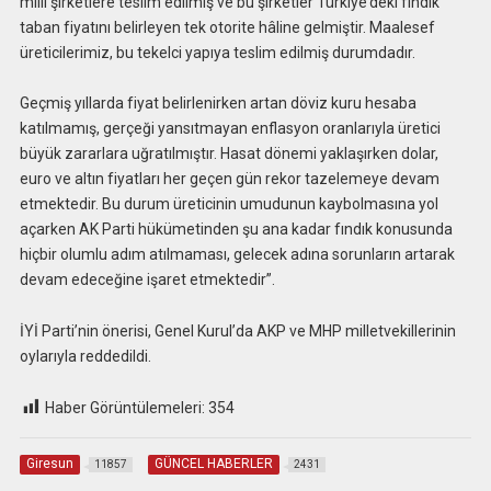
milli şirketlere teslim edilmiş ve bu şirketler Türkiye’deki fındık
taban fiyatını belirleyen tek otorite hâline gelmiştir. Maalesef
üreticilerimiz, bu tekelci yapıya teslim edilmiş durumdadır.
Geçmiş yıllarda fiyat belirlenirken artan döviz kuru hesaba
katılmamış, gerçeği yansıtmayan enflasyon oranlarıyla üretici
büyük zararlara uğratılmıştır. Hasat dönemi yaklaşırken dolar,
euro ve altın fiyatları her geçen gün rekor tazelemeye devam
etmektedir. Bu durum üreticinin umudunun kaybolmasına yol
açarken AK Parti hükümetinden şu ana kadar fındık konusunda
hiçbir olumlu adım atılmaması, gelecek adına sorunların artarak
devam edeceğine işaret etmektedir”.
İYİ Parti’nin önerisi, Genel Kurul’da AKP ve MHP milletvekillerinin
oylarıyla reddedildi.
Haber Görüntülemeleri:
354
Giresun
GÜNCEL HABERLER
11857
2431