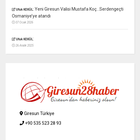
:
Yeni Giresun Valisi Mustafa Koç…Serdengeçti
Ufuk KEKÜL
Osmaniye’ye atandı
07 Ocak 2026
:
Ufuk KEKÜL
26 Aralık 2025
Giresun Türkiye
+90 535 523 28 93