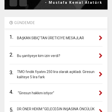
- Mustafa Kemal Atatürk
GÜNDEMDE
1.
BAŞKAN SIBIÇ’TAN ÜRETİCİYE MESAJLAR
2.
Bu şantiyeye kim izin verdi?
3.
TMO fındık fiyatını 250 lira olarak açıkladı. Giresun
kaliteye 5 lira fark
4.
“Giresun hakkını istiyor”
5.
DR.ÖNER HEKİM:”GELECEĞİN İNŞASINA ÖNCÜLÜK