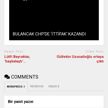
BULANCAK CHP’DE ‘İTTİFAK’ KAZANDI
Newer Post
Older Post
Lütfi Bayraktar,
Gültekin Uzunalioğlu ortaya
‘başkalaştı’…
çıktı
COMMENTS
FACEBOOK:
DISQUS:
0
WORDPRESS:
0
Bir yanıt yazın