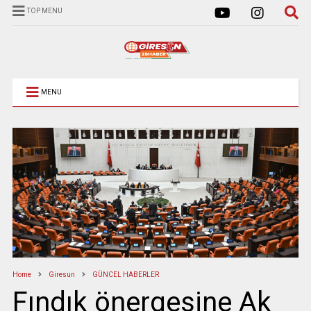
TOP MENU
MENU
Home
Giresun
GÜNCEL HABERLER
Fındık önergesine Ak