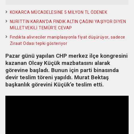
KOKARCA MÜCADELESİNE 5 MİLYON TL ÖDENEK
NURİTTİN KARAN’DA FINDIK ALTIN ÇAĞINI YAŞIYOR DİYEN
MİLLETVEKİLİ TEMÜR’E CEVAP
Fındıkta alivreciler maniplasyonla fiyat düşürüyor, sadece
Ziraat Odası tepki gösteriyor
Pazar günü yapılan CHP merkez ilçe kongresini
kazanan Olcay Küçük mazbatasını alarak
görevine başladı. Bunun için parti binasında
devir teslim töreni yapıldı. Murat Bektaş
başkanlık görevini Küçük’e teslim etti.