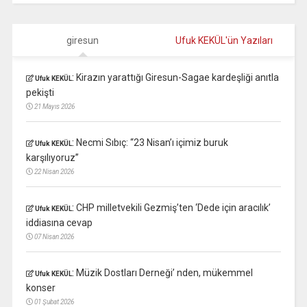
giresun
Ufuk KEKÜL'ün Yazıları
:
Kirazın yarattığı Giresun-Sagae kardeşliği anıtla
Ufuk KEKÜL
pekişti
21 Mayıs 2026
:
Necmi Sıbıç: “23 Nisan’ı içimiz buruk
Ufuk KEKÜL
karşılıyoruz”
22 Nisan 2026
:
CHP milletvekili Gezmiş’ten ‘Dede için aracılık’
Ufuk KEKÜL
iddiasına cevap
07 Nisan 2026
:
Müzik Dostları Derneği’ nden, mükemmel
Ufuk KEKÜL
konser
01 Şubat 2026