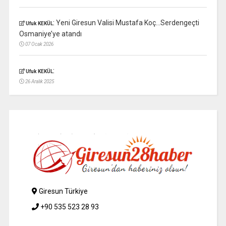
:
Yeni Giresun Valisi Mustafa Koç…Serdengeçti
Ufuk KEKÜL
Osmaniye’ye atandı
07 Ocak 2026
:
Ufuk KEKÜL
26 Aralık 2025
Giresun Türkiye
+90 535 523 28 93