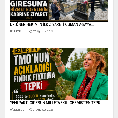
DR.ÖNER HEKİM’İN İLK ZİYARETİ OSMAN AĞA’YA…
Ufuk KEKÜL
07 Ağustos 2026
YENİ PARTİ GİRESUN MİLLETVEKİLİ GEZMİŞ’TEN TEPKİ
Ufuk KEKÜL
07 Ağustos 2026