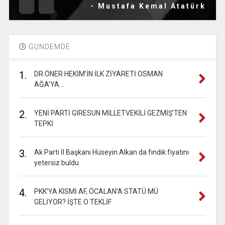
- Mustafa Kemal Atatürk
GÜNDEMDE
1.
DR.ÖNER HEKİM’İN İLK ZİYARETİ OSMAN
AĞA’YA…
2.
YENİ PARTİ GİRESUN MİLLETVEKİLİ GEZMİŞ’TEN
TEPKİ
3.
Ak Parti İl Başkanı Hüseyin Alkan da fındık fiyatını
yetersiz buldu
4.
PKK’YA KISMİ AF, ÖCALAN’A STATÜ MÜ
GELİYOR? İŞTE O TEKLİF