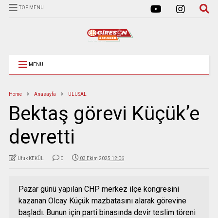
TOP MENU
MENU
Home
Anasayfa
ULUSAL
Bektaş görevi Küçük’e
devretti
Ufuk KEKÜL
0
03 Ekim 2025 12:06
Pazar günü yapılan CHP merkez ilçe kongresini
kazanan Olcay Küçük mazbatasını alarak görevine
başladı. Bunun için parti binasında devir teslim töreni