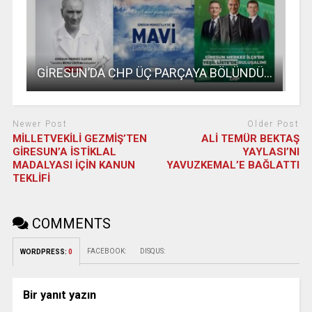
GİRESUN’DA CHP ÜÇ PARÇAYA BÖLÜNDÜ…
Newer Post
Older Post
MİLLETVEKİLİ GEZMİŞ’TEN
ALİ TEMÜR BEKTAŞ
GİRESUN’A İSTİKLAL
YAYLASI’NI
MADALYASI İÇİN KANUN
YAVUZKEMAL’E BAĞLATTI
TEKLİFİ
COMMENTS
FACEBOOK:
DISQUS:
WORDPRESS:
0
Bir yanıt yazın