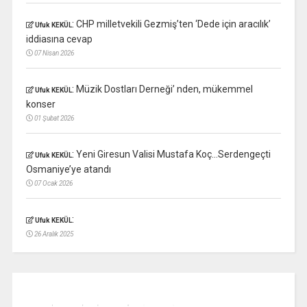
:
CHP milletvekili Gezmiş’ten ‘Dede için aracılık’
Ufuk KEKÜL
iddiasına cevap
07 Nisan 2026
:
Müzik Dostları Derneği’ nden, mükemmel
Ufuk KEKÜL
konser
01 Şubat 2026
:
Yeni Giresun Valisi Mustafa Koç…Serdengeçti
Ufuk KEKÜL
Osmaniye’ye atandı
07 Ocak 2026
:
Ufuk KEKÜL
26 Aralık 2025