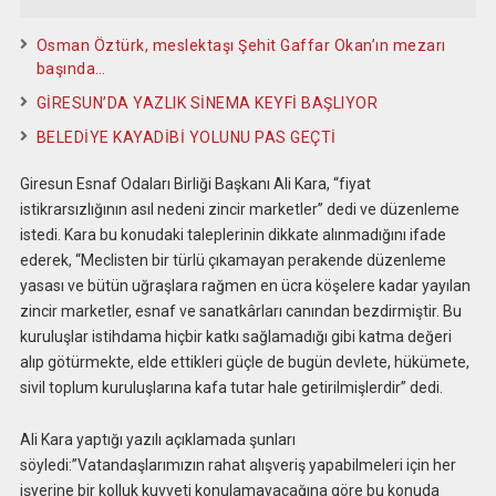
Osman Öztürk, meslektaşı Şehit Gaffar Okan’ın mezarı
başında…
GİRESUN’DA YAZLIK SİNEMA KEYFİ BAŞLIYOR
BELEDİYE KAYADİBİ YOLUNU PAS GEÇTİ
Giresun Esnaf Odaları Birliği Başkanı Ali Kara, “fiyat
istikrarsızlığının asıl nedeni zincir marketler” dedi ve düzenleme
istedi. Kara bu konudaki taleplerinin dikkate alınmadığını ifade
ederek, “Meclisten bir türlü çıkamayan perakende düzenleme
yasası ve bütün uğraşlara rağmen en ücra köşelere kadar yayılan
zincir marketler, esnaf ve sanatkârları canından bezdirmiştir. Bu
kuruluşlar istihdama hiçbir katkı sağlamadığı gibi katma değeri
alıp götürmekte, elde ettikleri güçle de bugün devlete, hükümete,
sivil toplum kuruluşlarına kafa tutar hale getirilmişlerdir” dedi.
Ali Kara yaptığı yazılı açıklamada şunları
söyledi:”Vatandaşlarımızın rahat alışveriş yapabilmeleri için her
işyerine bir kolluk kuvveti konulamayacağına göre bu konuda