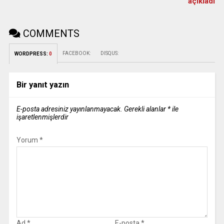
açıkladı
COMMENTS
FACEBOOK:
DISQUS:
WORDPRESS:
0
Bir yanıt yazın
E-posta adresiniz yayınlanmayacak.
Gerekli alanlar
*
ile
işaretlenmişlerdir
Yorum
*
Ad
*
E-posta
*