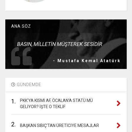
ANA SÖZ
BASIN, MİLLETİN MÜŞTEREK SESİDİR
- Mustafa Kemal Atatürk
GÜNDEMDE
1.
PKK’YA KISMİ AF, ÖCALAN’A STATÜ MÜ
GELİYOR? İŞTE O TEKLİF
2.
BAŞKAN SIBIÇ’TAN ÜRETİCİYE MESAJLAR