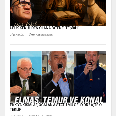
UFUK KEKÜL’DEN OLANA BİTENE ‘TEŞBİH’
Ufuk KEKÜL
07 Ağustos 2026
PKK’YA KISMİ AF, ÖCALAN’A STATÜ MÜ GELİYOR? İŞTE O
TEKLİF