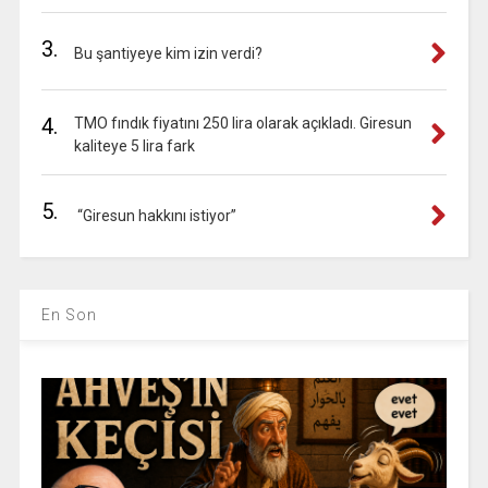
3.
Bu şantiyeye kim izin verdi?
4.
TMO fındık fiyatını 250 lira olarak açıkladı. Giresun
kaliteye 5 lira fark
5.
“Giresun hakkını istiyor”
En Son