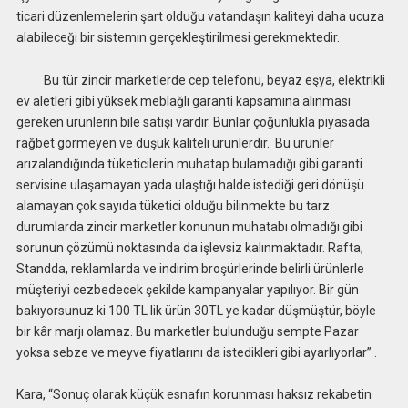
ticari düzenlemelerin şart olduğu vatandaşın kaliteyi daha ucuza
alabileceği bir sistemin gerçekleştirilmesi gerekmektedir.
Bu tür zincir marketlerde cep telefonu, beyaz eşya, elektrikli
ev aletleri gibi yüksek meblağlı garanti kapsamına alınması
gereken ürünlerin bile satışı vardır. Bunlar çoğunlukla piyasada
rağbet görmeyen ve düşük kaliteli ürünlerdir. Bu ürünler
arızalandığında tüketicilerin muhatap bulamadığı gibi garanti
servisine ulaşamayan yada ulaştığı halde istediği geri dönüşü
alamayan çok sayıda tüketici olduğu bilinmekte bu tarz
durumlarda zincir marketler konunun muhatabı olmadığı gibi
sorunun çözümü noktasında da işlevsiz kalınmaktadır. Rafta,
Standda, reklamlarda ve indirim broşürlerinde belirli ürünlerle
müşteriyi cezbedecek şekilde kampanyalar yapılıyor. Bir gün
bakıyorsunuz ki 100 TL lik ürün 30TL ye kadar düşmüştür, böyle
bir kâr marjı olamaz. Bu marketler bulunduğu sempte Pazar
yoksa sebze ve meyve fiyatlarını da istedikleri gibi ayarlıyorlar” .
Kara, “Sonuç olarak küçük esnafın korunması haksız rekabetin