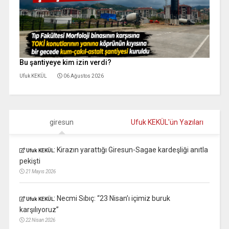
Bu şantiyeye kim izin verdi?
Ufuk KEKÜL
06 Ağustos 2026
giresun
Ufuk KEKÜL'ün Yazıları
:
Kirazın yarattığı Giresun-Sagae kardeşliği anıtla
Ufuk KEKÜL
pekişti
21 Mayıs 2026
:
Necmi Sıbıç: “23 Nisan’ı içimiz buruk
Ufuk KEKÜL
karşılıyoruz”
22 Nisan 2026