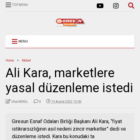
TOP MENU
MENU
Home
Aktüel
Ali Kara, marketlere
yasal düzenleme istedi
Ufuk KEKÜL
0
13 Aralık 2022 12:06
Giresun Esnaf Odaları Birliği Başkanı Ali Kara, “fiyat
istikrarsızlığının asıl nedeni zincir marketler” dedi ve
düzenleme istedi. Kara bu konudaki ta