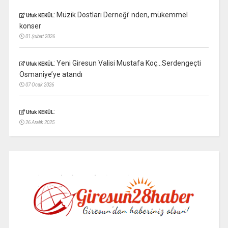
:
Müzik Dostları Derneği’ nden, mükemmel
Ufuk KEKÜL
konser
01 Şubat 2026
:
Yeni Giresun Valisi Mustafa Koç…Serdengeçti
Ufuk KEKÜL
Osmaniye’ye atandı
07 Ocak 2026
:
Ufuk KEKÜL
26 Aralık 2025