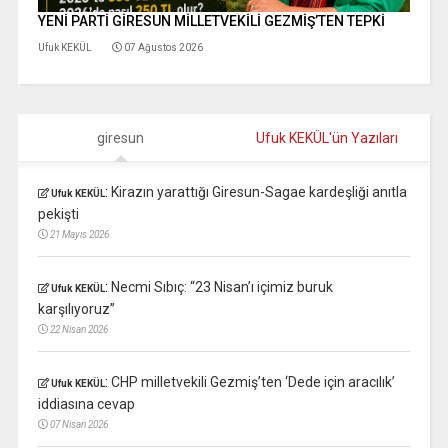
YENİ PARTİ GİRESUN MİLLETVEKİLİ GEZMİŞ’TEN TEPKİ
Ufuk KEKÜL
07 Ağustos 2026
giresun
Ufuk KEKÜL'ün Yazıları
:
Kirazın yarattığı Giresun-Sagae kardeşliği anıtla
Ufuk KEKÜL
pekişti
21 Mayıs 2026
:
Necmi Sıbıç: “23 Nisan’ı içimiz buruk
Ufuk KEKÜL
karşılıyoruz”
22 Nisan 2026
:
CHP milletvekili Gezmiş’ten ‘Dede için aracılık’
Ufuk KEKÜL
iddiasına cevap
07 Nisan 2026