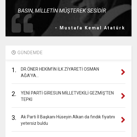
BASIN, MİLLETİN MÜŞTEREK SESİDİR
- Mustafa Kemal Atatürk
GÜNDEMDE
1.
DR.ÖNER HEKİM’İN İLK ZİYARETİ OSMAN
AĞA’YA…
2.
YENİ PARTİ GİRESUN MİLLETVEKİLİ GEZMİŞ’TEN
TEPKİ
3.
Ak Parti İl Başkanı Hüseyin Alkan da fındık fiyatını
yetersiz buldu