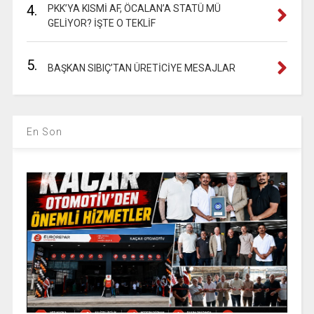
4.
PKK’YA KISMİ AF, ÖCALAN’A STATÜ MÜ
GELİYOR? İŞTE O TEKLİF
5.
BAŞKAN SIBIÇ’TAN ÜRETİCİYE MESAJLAR
En Son