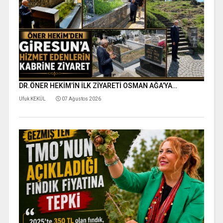
DR.ÖNER HEKİM’İN İLK ZİYARETİ OSMAN AĞA’YA…
Ufuk KEKÜL
07 Ağustos 2026