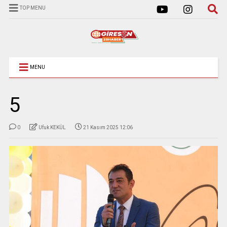
TOP MENU
MENU
5
0
Ufuk KEKÜL
21 Kasım 2025 12:06