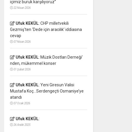
içimiz buruk karşılıyoruz”
22 Nisan 2026
Ufuk KEKÜL
:
CHP milletvekili
Gezmiş’ten ‘Dede için aracılık’ iddiasına
cevap
07 Nisan 2026
Ufuk KEKÜL
:
Müzik Dostları Derneği’
nden, mükemmel konser
01 Şubat 2026
Ufuk KEKÜL
:
Yeni Giresun Valisi
Mustafa Koç…Serdengeçti Osmaniye’ye
atandı
07 Ocak 2026
Ufuk KEKÜL
:
26 Aralık 2025