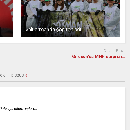
Vali ormanda çöp topladı
Older Post
Giresun’da MHP sürprizi…
OK:
DISQUS:
0
r
*
ile işaretlenmişlerdir