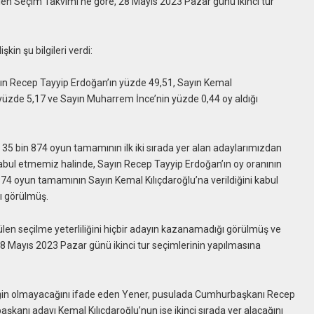
ilen Seçim Takvimi’ne göre, 28 Mayıs 2023 Pazar günü ikinci tur
in şu bilgileri verdi:
yın Recep Tayyip Erdoğan’ın yüzde 49,51, Sayın Kemal
 yüzde 5,17 ve Sayın Muharrem İnce’nin yüzde 0,44 oy aldığı
 35 bin 874 oyun tamamının ilk iki sırada yer alan adaylarımızdan
abul etmemiz halinde, Sayın Recep Tayyip Erdoğan’ın oy oranının
74 oyun tamamının Sayın Kemal Kılıçdaroğlu’na verildiğini kabul
ı görülmüş.
len seçilme yeterliliğini hiçbir adayın kazanamadığı görülmüş ve
8 Mayıs 2023 Pazar günü ikinci tur seçimlerinin yapılmasına
liğin olmayacağını ifade eden Yener, pusulada Cumhurbaşkanı Recep
başkanı adayı Kemal Kılıçdaroğlu’nun ise ikinci sırada yer alacağını