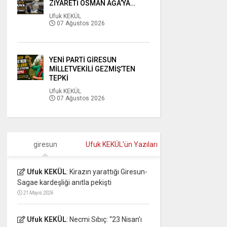
ZİYARETİ OSMAN AĞA’YA…
Ufuk KEKÜL
07 Ağustos 2026
YENİ PARTİ GİRESUN
MİLLETVEKİLİ GEZMİŞ’TEN
TEPKİ
Ufuk KEKÜL
07 Ağustos 2026
giresun
Ufuk KEKÜL'ün Yazıları
Ufuk KEKÜL
:
Kirazın yarattığı Giresun-
Sagae kardeşliği anıtla pekişti
21 Mayıs 2026
Ufuk KEKÜL
:
Necmi Sıbıç: “23 Nisan’ı