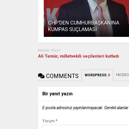
CHP’DEN CUMHURBAŞKANINA
KUMPAS SUÇLAMASI
Newer Post
Ali Temür, milletvekili seçilenleri kutladı
COMMENTS
FACEBO
WORDPRESS:
0
Bir yanıt yazın
E-posta adresiniz yayınlanmayacak.
Gerekli alanla
Yorum
*