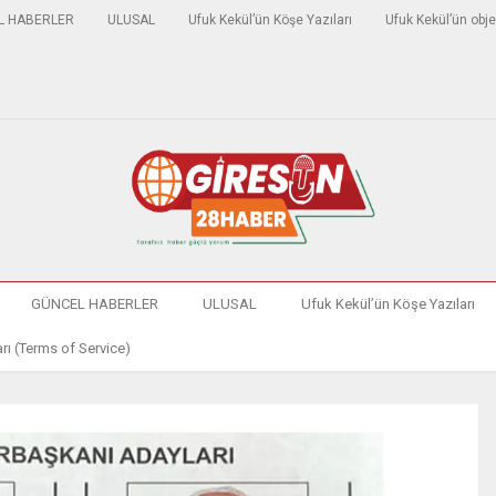
L HABERLER
ULUSAL
Ufuk Kekül’ün Köşe Yazıları
Ufuk Kekül’ün obje
GÜNCEL HABERLER
ULUSAL
Ufuk Kekül’ün Köşe Yazıları
rı (Terms of Service)