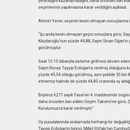
yeterliliğini kazanamadığını, daha önceden ilan ed
seçimlerinin yapılmasına karar verildiğini açıkladı.
Ahmet Yener, seçimin kesin olmayan sonuçlarına ilişk
“Şu anda kesin olmayan geçici sonuçlara göre, Sa
Kılıçdaroğlu’nun yüzde 44,88, Sayın Sinan Oğan’ın
görülmüştür.
Saat 15.15 itibarıyla sisteme girilmesi devam eden
Sayın Recep Tayyip Erdoğan’a verilmiş olduğunu k
yüzde 49,54 olduğu görülmüş, aynı şekilde 35 bin 8
etmemiz halinde de yüzde 44,85 oranında oy aldığ
Böylece 6271 sayılı Yasa’nın 4. maddesinde öngörü
daha önceden ilan edilen Seçim Takvimi’ne göre, 2
Kurulumuzca karar verilmiştir.”
Oy pusulalarında sıralamada herhangi bir değişik
Tayyip Erdoğan’ın birinci, Millet İttifakı’nın Cumhur