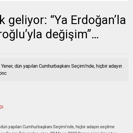
k geliyor: “Ya Erdoğan’la
roğlu’yla değişim”…
ener, dün yapılan Cumhurbaşkanı Seçimi'nde, hiçbir adayın
 önc
DI
dün yapılan Cumhurbaşkanı Seçimi’nde, hiçbir adayın seçilme