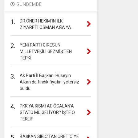
GÜNDEMDE
1.
DR.ÖNER HEKİM’İN İLK
ZİYARETİ OSMAN AĞA’YA…
2.
YENİ PARTİ GİRESUN
MİLLETVEKİLİ GEZMİŞ’TEN
TEPKİ
3.
Ak Parti İl Başkanı Hüseyin
Alkan da fındık fiyatını yetersiz
buldu
4.
PKK’YA KISMİ AF, ÖCALAN’A
STATÜ MÜ GELİYOR? İŞTE O
TEKLİF
5.
BAŞKAN SIBIÇ’TAN ÜRETİCİYE