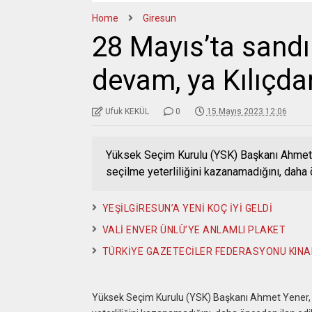
Home
Giresun
28 Mayıs’ta sandı
devam, ya Kılıçda
Ufuk KEKÜL
0
15 Mayıs 2023 12:06
Yüksek Seçim Kurulu (YSK) Başkanı Ahmet Y
seçilme yeterliliğini kazanamadığını, daha
YEŞİLGİRESUN’A YENİ KOÇ İYİ GELDİ
VALİ ENVER ÜNLÜ’YE ANLAMLI PLAKET
TÜRKİYE GAZETECİLER FEDERASYONU KINA
Yüksek Seçim Kurulu (YSK) Başkanı Ahmet Yener, 