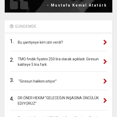
- Mustafa Kemal Atatürk
GÜNDEMDE
1.
Bu şantiyeye kim izin verdi?
2.
TMO fındık fiyatını 250 lira olarak açıkladı. Giresun
kaliteye 5 lira fark
3.
“Giresun hakkını istiyor”
4.
DR.ÖNER HEKİM:”GELECEĞİN İNŞASINA ÖNCÜLÜK
EDİYORUZ”