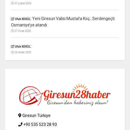
01 Şubat 2026
:
Yeni Giresun Valisi Mustafa Koç…Serdengeçti
Ufuk KEKÜL
Osmaniye’ye atandı
07 Ocak 2026
:
Ufuk KEKÜL
26 Aralık 2025
Giresun Türkiye
+90 535 523 28 93