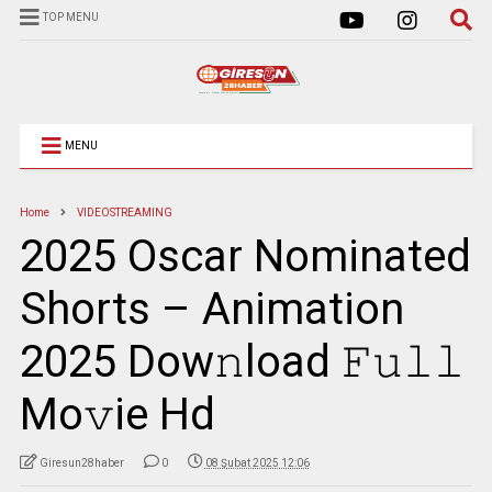
TOP MENU
MENU
Home
VIDEOSTREAMING
2025 Oscar Nominated
Shorts – Animation
2025 Dow𝚗load 𝙵𝚞𝚕𝚕
Mo𝚟ie Hd
Giresun28haber
0
08 Şubat 2025 12:06