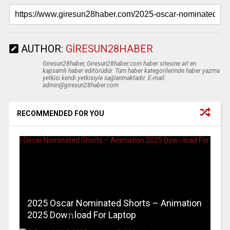
AUTHOR:
GIRESUN28HABER
Giresun28haber, Giresun28haber.com haber sitesine ait en
kapsamlı haber editörüdür. Tüm haber kategorilerinde haber yazma
yetkisi kendi yetkisiyle sağlanmaktadır. E-mail:
admin@giresun28haber.com
RECOMMENDED FOR YOU
2025 Oscar Nominated Shorts – Animation
2025 Dow𝚗load For Laptop