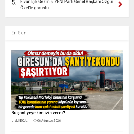
5.
Elvan Işık Gezmiş, YENİ Parti Genel Başkanı Özgür
Özel’le görüştü
En Son
Bu şantiyeye kim izin verdi?
Ufuk KEKÜL
06 Ağustos 2026