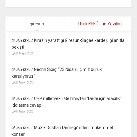
giresun
Ufuk KEKÜL'ün Yazıları
:
Kirazın yarattığı Giresun-Sagae kardeşliği anıtla
Ufuk KEKÜL
pekişti
21 Mayıs 2026
:
Necmi Sıbıç: “23 Nisan’ı içimiz buruk
Ufuk KEKÜL
karşılıyoruz”
22 Nisan 2026
:
CHP milletvekili Gezmiş’ten ‘Dede için aracılık’
Ufuk KEKÜL
iddiasına cevap
07 Nisan 2026
:
Müzik Dostları Derneği’ nden, mükemmel
Ufuk KEKÜL
konser