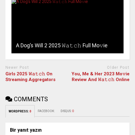
A Dog’s Will 2 2025 𝚆𝚊𝚝𝚌𝚑 Full Mo𝚟ie
Newer Post
Older Post
Girls 2025 𝚆𝚊𝚝𝚌𝚑 On
You, Me & Her 2023 Mo𝚟ie
Streaming Aggregators
Review And 𝚆𝚊𝚝𝚌𝚑 Online
COMMENTS
FACEBOOK:
DISQUS:
0
WORDPRESS:
0
Bir yanıt yazın