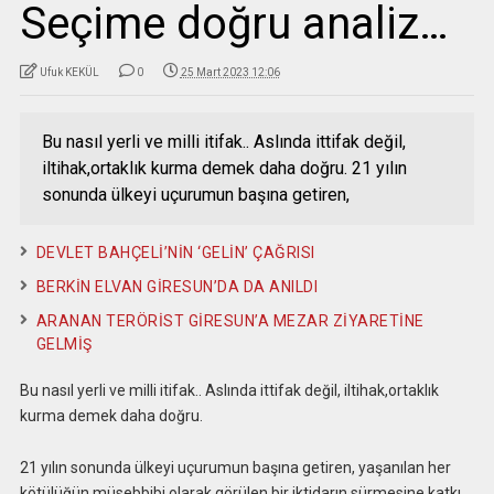
Seçime doğru analiz…
Ufuk KEKÜL
0
25 Mart 2023 12:06
Bu nasıl yerli ve milli itifak.. Aslında ittifak değil,
iltihak,ortaklık kurma demek daha doğru. 21 yılın
sonunda ülkeyi uçurumun başına getiren,
DEVLET BAHÇELİ’NİN ‘GELİN’ ÇAĞRISI
BERKİN ELVAN GİRESUN’DA DA ANILDI
ARANAN TERÖRİST GİRESUN’A MEZAR ZİYARETİNE
GELMİŞ
Bu nasıl yerli ve milli itifak.. Aslında ittifak değil, iltihak,ortaklık
kurma demek daha doğru.
21 yılın sonunda ülkeyi uçurumun başına getiren, yaşanılan her
kötülüğün müsebbibi olarak görülen bir iktidarın sürmesine katkı