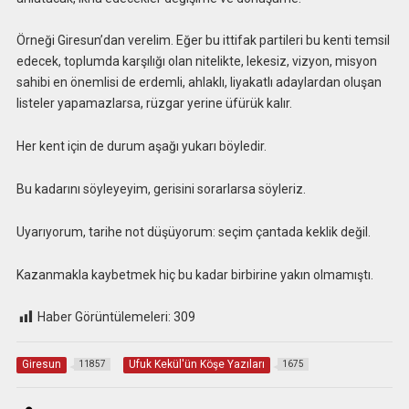
Örneği Giresun’dan verelim. Eğer bu ittifak partileri bu kenti temsil
edecek, toplumda karşılığı olan nitelikte, lekesiz, vizyon, misyon
sahibi en önemlisi de erdemli, ahlaklı, liyakatlı adaylardan oluşan
listeler yapamazlarsa, rüzgar yerine üfürük kalır.
Her kent için de durum aşağı yukarı böyledir.
Bu kadarını söyleyeyim, gerisini sorarlarsa söyleriz.
Uyarıyorum, tarihe not düşüyorum: seçim çantada keklik değil.
Kazanmakla kaybetmek hiç bu kadar birbirine yakın olmamıştı.
Haber Görüntülemeleri:
309
Giresun
Ufuk Kekül'ün Köşe Yazıları
11857
1675