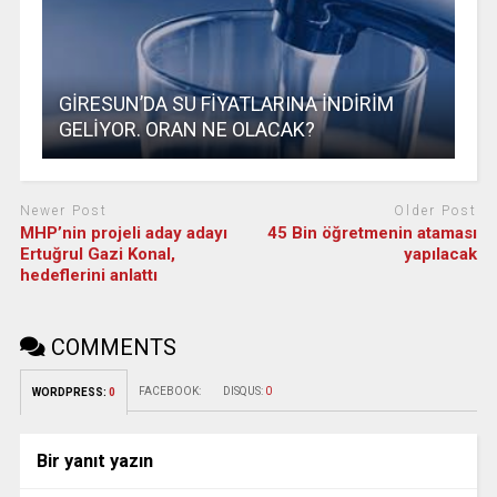
GİRESUN’DA SU FİYATLARINA İNDİRİM
GELİYOR. ORAN NE OLACAK?
Newer Post
Older Post
MHP’nin projeli aday adayı
45 Bin öğretmenin ataması
Ertuğrul Gazi Konal,
yapılacak
hedeflerini anlattı
COMMENTS
FACEBOOK:
DISQUS:
0
WORDPRESS:
0
Bir yanıt yazın