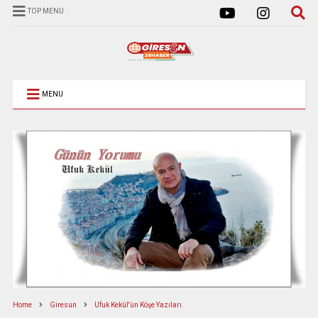
TOP MENU
MENU
Home
Giresun
Ufuk Kekül'ün Köşe Yazıları