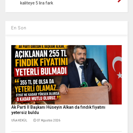
kaliteye 5 lira fark
En Son
Ak Parti İl Başkanı Hüseyin Alkan da fındık fiyatını
yetersiz buldu
Ufuk KEKÜL
07 Ağustos 2026