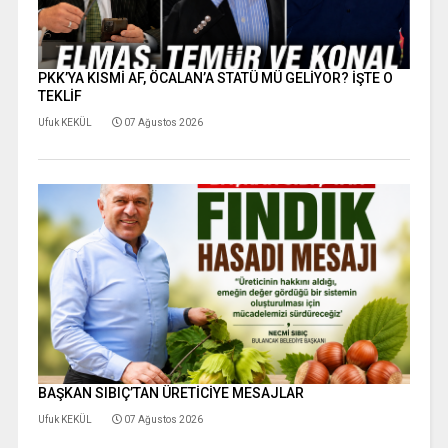
PKK’YA KISMİ AF, ÖCALAN’A STATÜ MÜ GELİYOR? İŞTE O
TEKLİF
Ufuk KEKÜL
07 Ağustos 2026
BAŞKAN SIBIÇ’TAN ÜRETİCİYE MESAJLAR
Ufuk KEKÜL
07 Ağustos 2026