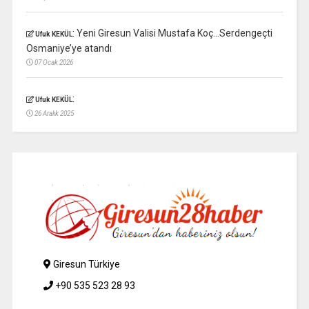
:
Yeni Giresun Valisi Mustafa Koç…Serdengeçti
Ufuk KEKÜL
Osmaniye’ye atandı
07 Ocak 2026
:
Ufuk KEKÜL
26 Aralık 2025
Giresun Türkiye
+90 535 523 28 93