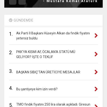
- Mustafa Kemal Atatürk
GÜNDEMDE
1.
Ak Parti İl Başkanı Hüseyin Alkan da fındık fiyatını
yetersiz buldu
2.
PKK’YA KISMİ AF, ÖCALAN’A STATÜ MÜ
GELİYOR? İŞTE O TEKLİF
3.
BAŞKAN SIBIÇ’TAN ÜRETİCİYE MESAJLAR
4.
Bu şantiyeye kim izin verdi?
5.
TMO fındık fiyatını 250 lira olarak açıkladı. Giresun