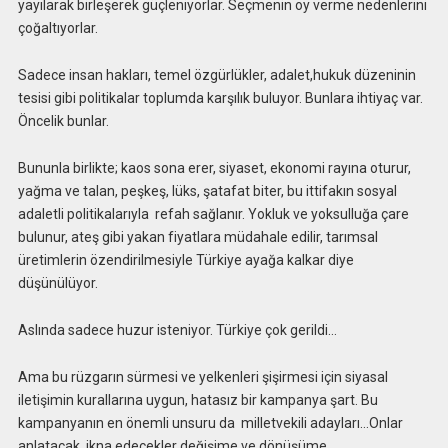
yayılarak birleşerek güçleniyorlar. Seçmenin oy verme nedenlerini
çoğaltıyorlar.
Sadece insan hakları, temel özgürlükler, adalet,hukuk düzeninin
tesisi gibi politikalar toplumda karşılık buluyor. Bunlara ihtiyaç var.
Öncelik bunlar.
Bununla birlikte; kaos sona erer, siyaset, ekonomi rayına oturur,
yağma ve talan, peşkeş, lüks, şatafat biter, bu ittifakın sosyal
adaletli politikalarıyla refah sağlanır. Yokluk ve yoksulluğa çare
bulunur, ateş gibi yakan fiyatlara müdahale edilir, tarımsal
üretimlerin özendirilmesiyle Türkiye ayağa kalkar diye
düşünülüyor.
Aslında sadece huzur isteniyor. Türkiye çok gerildi…
Ama bu rüzgarın sürmesi ve yelkenleri şişirmesi için siyasal
iletişimin kurallarına uygun, hatasız bir kampanya şart. Bu
kampanyanın en önemli unsuru da milletvekili adayları…Onlar
anlatacak, ikna edecekler değişime ve dönüşüme.