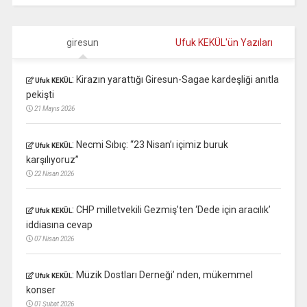
giresun
Ufuk KEKÜL'ün Yazıları
:
Kirazın yarattığı Giresun-Sagae kardeşliği anıtla
Ufuk KEKÜL
pekişti
21 Mayıs 2026
:
Necmi Sıbıç: “23 Nisan’ı içimiz buruk
Ufuk KEKÜL
karşılıyoruz”
22 Nisan 2026
:
CHP milletvekili Gezmiş’ten ‘Dede için aracılık’
Ufuk KEKÜL
iddiasına cevap
07 Nisan 2026
:
Müzik Dostları Derneği’ nden, mükemmel
Ufuk KEKÜL
konser
01 Şubat 2026