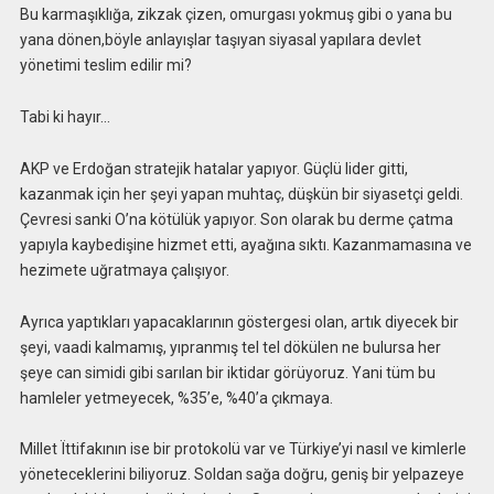
Bu karmaşıklığa, zikzak çizen, omurgası yokmuş gibi o yana bu
yana dönen,böyle anlayışlar taşıyan siyasal yapılara devlet
yönetimi teslim edilir mi?
Tabi ki hayır…
AKP ve Erdoğan stratejik hatalar yapıyor. Güçlü lider gitti,
kazanmak için her şeyi yapan muhtaç, düşkün bir siyasetçi geldi.
Çevresi sanki O’na kötülük yapıyor. Son olarak bu derme çatma
yapıyla kaybedişine hizmet etti, ayağına sıktı. Kazanmamasına ve
hezimete uğratmaya çalışıyor.
Ayrıca yaptıkları yapacaklarının göstergesi olan, artık diyecek bir
şeyi, vaadi kalmamış, yıpranmış tel tel dökülen ne bulursa her
şeye can simidi gibi sarılan bir iktidar görüyoruz. Yani tüm bu
hamleler yetmeyecek, %35’e, %40’a çıkmaya.
Millet Ïttifakının ise bir protokolü var ve Türkiye’yi nasıl ve kimlerle
yöneteceklerini biliyoruz. Soldan sağa doğru, geniş bir yelpazeye