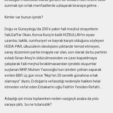
sunmak için ortak menfaatlerde uzlaşarak biraraya gelme…
Kimler var bunun içinde?
Doğu ve Güneydoğu’da 200’e yakın faili meçhul cinayetlerin
faili,Gaffar Okan, Konca Kuriş’in katili HİZBULLAH’ın siyasi
uzantısı, laiklik, cumhuriyet ve bayrak karşıtı olduğunu söyleyen
HÜDA-PAR, ülkucülerin ideolojisini çoktandır temsil etmeyen,
saray düzeninin partisi imajıyla var olan, son olarak da bu partinin
evladı Sinan Ateş’in öldürülmesinden ve üzeri kapatılmaya
çalışılarak faili meçhul bırakılmasaından içindeki oluşumlar
suçlanan MHP, Muhsin Yazıcıoğlu’nun izinden çoktan saparak
evrilen BBP, üç gün önce “Akp’nin 20 senelik günahına ortak
olamayız” diyen, Erdoğan’a vefasızlığı nedeniyle hakkını helal
etmeden vefat eden Erbakan’ın oğlu Fatih’in Yeniden Refah’ı…
Adaylığı için imza toplanırken neden vazgeçti acaba da yolu
saraya çıktı, bu ne tutarsızlık?