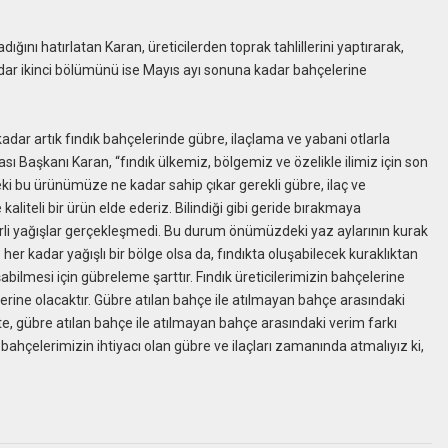
ğını hatırlatan Karan, üreticilerden toprak tahlillerini yaptırarak,
adar ikinci bölümünü ise Mayıs ayı sonuna kadar bahçelerine
ar artık fındık bahçelerinde gübre, ilaçlama ve yabani otlarla
sı Başkanı Karan, “fındık ülkemiz, bölgemiz ve özelikle ilimiz için son
eki bu ürünümüze ne kadar sahip çıkar gerekli gübre, ilaç ve
liteli bir ürün elde ederiz. Bilindiği gibi geride bırakmaya
rli yağışlar gerçekleşmedi. Bu durum önümüzdeki yaz aylarının kurak
er kadar yağışlı bir bölge olsa da, fındıkta oluşabilecek kuraklıktan
şabilmesi için gübreleme şarttır. Fındık üreticilerimizin bahçelerine
erine olacaktır. Gübre atılan bahçe ile atılmayan bahçe arasındaki
, gübre atılan bahçe ile atılmayan bahçe arasındaki verim farkı
bahçelerimizin ihtiyacı olan gübre ve ilaçları zamanında atmalıyız ki,