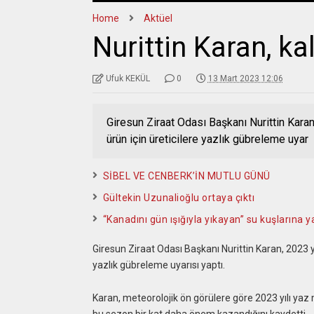
Home
Aktüel
Nurittin Karan, kal
Ufuk KEKÜL
0
13 Mart 2023 12:06
Giresun Ziraat Odası Başkanı Nurittin Karan,
ürün için üreticilere yazlık gübreleme uyar
SİBEL VE CENBERK’İN MUTLU GÜNÜ
Gültekin Uzunalioğlu ortaya çıktı
“Kanadını gün ışığıyla yıkayan” su kuşlarına
Giresun Ziraat Odası Başkanı Nurittin Karan, 2023 yıl
yazlık gübreleme uyarısı yaptı.
Karan, meteorolojik ön görülere göre 2023 yılı ya
bu sezon bir kat daha önem kazandığını kaydetti.