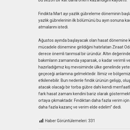
Fındıkta Mart ayı yazlık gübreleme döneminin başladı
yazlık gübrelerinin ilk bölümünü bu ayın sonuna k
atmalarını istedi.
Ağustos ayında başlayacak olan hasat dönemine kad
mücadele dönemine girildiğini hatırlatan Ziraat Oda
derece önemli tarımsal bir üründür. Altın değerind
bakımların zamanında yaparsak, o kadar verimli ve ka
hazırladığımız kış mevsiminde ülke genelinde yete
geçeceği anlamına gelmektedir. İlimiz ve bölgemiz h
etkilenebilir. Bun nedenle fındık ürünün gelişip, olu
atacak olacağı bir torba gübre dahi kendi menfaatl
fark hasat zamanı kendini bariz olarak göstermekte
ortaya çıkmaktadır. Fındıktan daha fazla verim için 
daha fazla kazanç ve verim elde edelim” dedi.
Haber Görüntülemeleri:
331