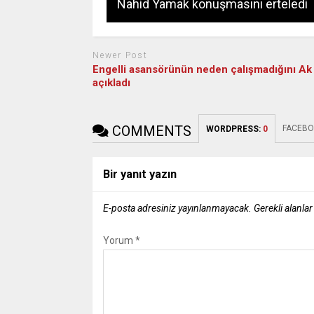
Nahid Yamak konuşmasını erteledi
Newer Post
Engelli asansörünün neden çalışmadığını Ak 
açıkladı
COMMENTS
FACEBO
WORDPRESS:
0
Bir yanıt yazın
E-posta adresiniz yayınlanmayacak.
Gerekli alanla
Yorum
*