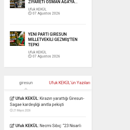
ZİYARETİ OSMAN AĞA’YA…
Ufuk KEKÜL
07 Ağustos 2026
YENİ PARTİ GİRESUN
MİLLETVEKİLİ GEZMİŞ’TEN
TEPKİ
Ufuk KEKÜL
07 Ağustos 2026
giresun
Ufuk KEKÜL'ün Yazıları
Ufuk KEKÜL
:
Kirazın yarattığı Giresun-
Sagae kardeşliği anıtla pekişti
21 Mayıs 2026
Ufuk KEKÜL
:
Necmi Sıbıç: “23 Nisan’ı