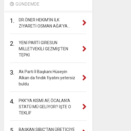
GÜNDEMDE
1.
DR.ÖNER HEKİM’İN İLK
ZİYARETİ OSMAN AĞA’YA…
2.
YENİ PARTİ GİRESUN
MİLLETVEKİLİ GEZMİŞ’TEN
TEPKİ
3.
Ak Parti İl Başkanı Hüseyin
Alkan da fındık fiyatını yetersiz
buldu
4.
PKK’YA KISMİ AF, ÖCALAN’A
STATÜ MÜ GELİYOR? İŞTE O
TEKLİF
5.
BAŞKAN SIBIÇ’TAN ÜRETİCİYE