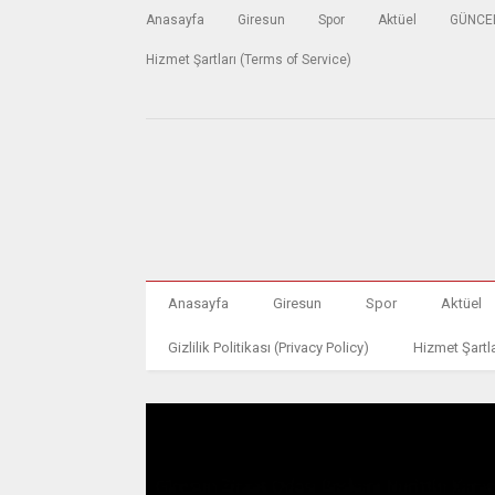
Anasayfa
Giresun
Spor
Aktüel
GÜNCE
Hizmet Şartları (Terms of Service)
Anasayfa
Giresun
Spor
Aktüel
Gizlilik Politikası (Privacy Policy)
Hizmet Şartla