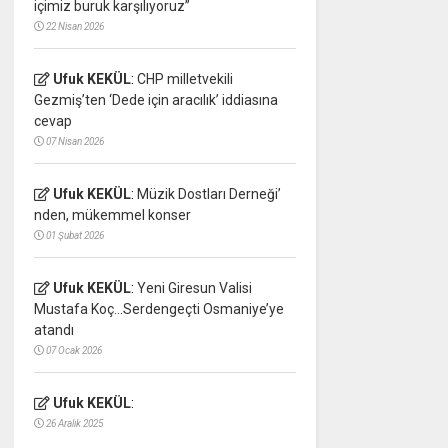
içimiz buruk karşılıyoruz”
22 Nisan 2026
Ufuk KEKÜL
:
CHP milletvekili
Gezmiş’ten ‘Dede için aracılık’ iddiasına
cevap
07 Nisan 2026
Ufuk KEKÜL
:
Müzik Dostları Derneği’
nden, mükemmel konser
01 Şubat 2026
Ufuk KEKÜL
:
Yeni Giresun Valisi
Mustafa Koç…Serdengeçti Osmaniye’ye
atandı
07 Ocak 2026
Ufuk KEKÜL
:
26 Aralık 2025