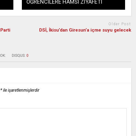
ÖĞRENCİLERE HAMSİ ZİYAFETİ
Older Post
Parti
DSİ, İkisu’dan Giresun’a içme suyu gelecek
OK:
DISQUS:
0
r
*
ile işaretlenmişlerdir