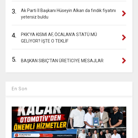
3.
Ak Parti İl Başkanı Hüseyin Alkan da fındık fiyatını
yetersiz buldu
4.
PKK’YA KISMİ AF, ÖCALAN’A STATÜ MÜ
GELİYOR? İŞTE O TEKLİF
5.
BAŞKAN SIBIÇ’TAN ÜRETİCİYE MESAJLAR
En Son