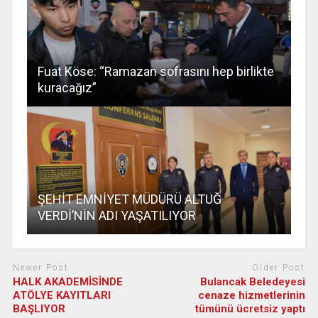
Fuat Köse: “Ramazan sofrasını hep birlikte
kuracağız”
ŞEHİT EMNİYET MÜDÜRÜ ALTUĞ
VERDİ’NİN ADI YAŞATILIYOR
Newer Post
Older Post
HALK AKADEMİSİNDE
Bulancak Beledeyesi
ATÖLYE KAYITLARI
cenaze hizmetlerinin
BAŞLIYOR
tümünü ücretsiz yaptı