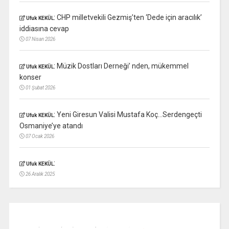
:
CHP milletvekili Gezmiş’ten ‘Dede için aracılık’
Ufuk KEKÜL
iddiasına cevap
07 Nisan 2026
:
Müzik Dostları Derneği’ nden, mükemmel
Ufuk KEKÜL
konser
01 Şubat 2026
:
Yeni Giresun Valisi Mustafa Koç…Serdengeçti
Ufuk KEKÜL
Osmaniye’ye atandı
07 Ocak 2026
:
Ufuk KEKÜL
26 Aralık 2025