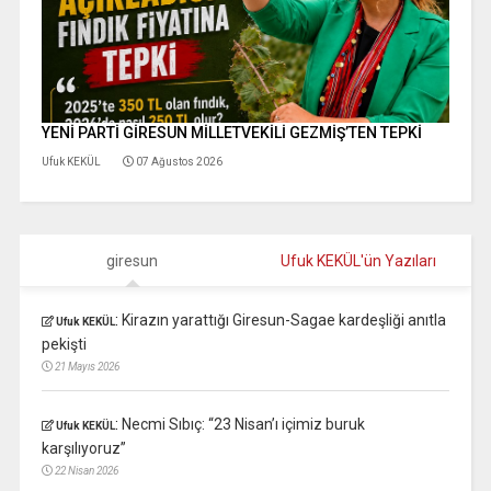
YENİ PARTİ GİRESUN MİLLETVEKİLİ GEZMİŞ’TEN TEPKİ
Ufuk KEKÜL
07 Ağustos 2026
giresun
Ufuk KEKÜL'ün Yazıları
:
Kirazın yarattığı Giresun-Sagae kardeşliği anıtla
Ufuk KEKÜL
pekişti
21 Mayıs 2026
:
Necmi Sıbıç: “23 Nisan’ı içimiz buruk
Ufuk KEKÜL
karşılıyoruz”
22 Nisan 2026