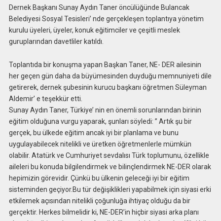
Dernek Başkanı Sunay Aydın Taner öncülüğünde Bulancak
Belediyesi Sosyal Tesisleri’ nde gerçekleşen toplantıya yönetim
kurulu üyeleri, üyeler, konuk eğitimciler ve çeşitli meslek
guruplarından davetliler katıldı.
Toplantıda bir konuşma yapan Başkan Taner, NE- DER ailesinin
her geçen gün daha da büyümesinden duyduğu memnuniyeti dile
getirerek, dernek şubesinin kurucu başkanı öğretmen Süleyman
Aldemir’ e teşekkür etti.
Sunay Aydın Taner, Türkiye’ nin en önemli sorunlarından birinin
eğitim olduğuna vurgu yaparak, şunları söyledi: ” Artık şu bir
gerçek, bu ülkede eğitim ancak iyi bir planlama ve bunu
uygulayabilecek nitelikli ve üretken öğretmenlerle mümkün
olabilir. Atatürk ve Cumhuriyet sevdalısı Türk toplumunu, özellikle
aileleri bu konuda bilgilendirmek ve bilinçlendirmek NE-DER olarak
hepimizin görevidir. Çünkü bu ülkenin geleceği iyi bir eğitim
sisteminden geçiyor.Bu tür değişiklikleri yapabilmek için siyasi erki
etkilemek açısından nitelikli çoğunluğa ihtiyaç olduğu da bir
gerçektir. Herkes bilmelidir ki, NE-DER’in hiçbir siyasi arka planı