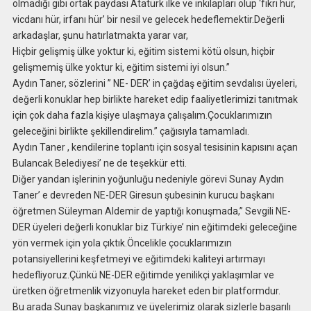
olmadığı gibi ortak paydası Atatürk ilke ve inkılapları olup ‘fikri hür,
vicdanı hür, irfanı hür’ bir nesil ve gelecek hedeflemektir.Değerli
arkadaşlar, şunu hatırlatmakta yarar var,
Hiçbir gelişmiş ülke yoktur ki, eğitim sistemi kötü olsun, hiçbir
gelişmemiş ülke yoktur ki, eğitim sistemi iyi olsun.”
Aydın Taner, sözlerini ” NE- DER’ in çağdaş eğitim sevdalısı üyeleri,
değerli konuklar hep birlikte hareket edip faaliyetlerimizi tanıtmak
için çok daha fazla kişiye ulaşmaya çalışalım.Çocuklarımızın
geleceğini birlikte şekillendirelim.” çağısıyla tamamladı.
Aydın Taner , kendilerine toplantı için sosyal tesisinin kapısını açan
Bulancak Belediyesi’ ne de teşekkür etti.
Diğer yandan işlerinin yoğunluğu nedeniyle görevi Sunay Aydın
Taner’ e devreden NE-DER Giresun şubesinin kurucu başkanı
öğretmen Süleyman Aldemir de yaptığı konuşmada,” Sevgili NE-
DER üyeleri değerli konuklar biz Türkiye’ nin eğitimdeki geleceğine
yön vermek için yola çıktık.Öncelikle çocuklarımızın
potansiyellerini keşfetmeyi ve eğitimdeki kaliteyi artırmayı
hedefliyoruz.Çünkü NE-DER eğitimde yenilikçi yaklaşımlar ve
üretken öğretmenlik vizyonuyla hareket eden bir platformdur.
Bu arada Sunay başkanımız ve üyelerimiz olarak sizlerle başarılı