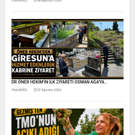
Ufuk KEKÜL
08 Ağustos 2026
DR.ÖNER HEKİM’İN İLK ZİYARETİ OSMAN AĞA’YA…
Ufuk KEKÜL
07 Ağustos 2026