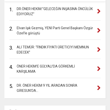
1.
DR.ÖNER HEKİM:”GELECEĞİN İNŞASINA ÖNCÜLÜK
EDİYORUZ”
2.
Elvan Işık Gezmiş, YENİ Parti Genel Başkanı Özgür
Özel’le görüştü
3.
ALİ TEMÜR: “FINDIK FİYATI ÜRETİCİYİ MEMNUN
EDECEK”
4.
ÖNER HEKİM’E GÜLYALI’DA GÖRKEMLİ
KARŞILAMA
5.
DR. ÖNER HEKİM 9 YIL ARADAN SONRA
GİRESUN’DA…