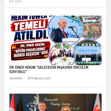
En Son
DR.ÖNER HEKİM:”GELECEĞİN İNŞASINA ÖNCÜLÜK
EDİYORUZ”
Ufuk KEKÜL
05 Ağustos 2026