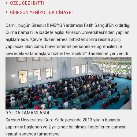
ÖZEL GEZİ BİTTİ
GİRESUN YENİYOL’DA CİNAYET
Camii, bugün Giresun İl Müftü Yardımcısı Fatih Sarıgül’ün kıldırdığı
Cuma namazı ile ibadete açıldı. Giresun Üniversitesi’nden yapılan
açıklamada, “Çevre düzenlemesi bittikten sonra resimi açılışı
yapılacak olan cami, Üniversitemiz personeli ve öğrencileri ile
çevredeki vatandaşlara hizmet verecektir” ifadelerine yer verildi.
9 YILDA TAMAMLANDI
Giresun Üniversitesi Güre Yerleşkesinde 2013 yılının başında
yapımına başlanan ve 2 yıl içinde bitirilmesi hedeflenen caminin
inşaatı sonunda tamamlandı.