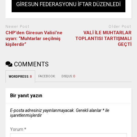
GİRESUN FEDERASYONU İFTAR DÜZENLEDİ
Newer Post
Older Post
CHP’den Giresun Valisi’ne
VALİ İLE MUHTARLAR
uyarı: “Muhtarlar seçilmiş
TOPLANTISI TARTIŞMALI
kişilerdir”
GEÇTİ
COMMENTS
FACEBOOK:
DISQUS:
0
WORDPRESS:
0
Bir yanıt yazın
E-posta adresiniz yayınlanmayacak.
Gerekli alanlar
*
ile
işaretlenmişlerdir
Yorum
*