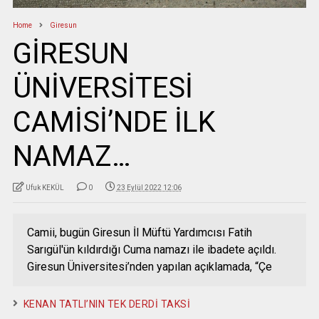
Home
Giresun
GİRESUN
ÜNİVERSİTESİ
CAMİSİ’NDE İLK
NAMAZ…
Ufuk KEKÜL
0
23 Eylül 2022 12:06
Camii, bugün Giresun İl Müftü Yardımcısı Fatih
Sarıgül'ün kıldırdığı Cuma namazı ile ibadete açıldı.
Giresun Üniversitesi’nden yapılan açıklamada, “Çe
KENAN TATLI’NIN TEK DERDİ TAKSİ