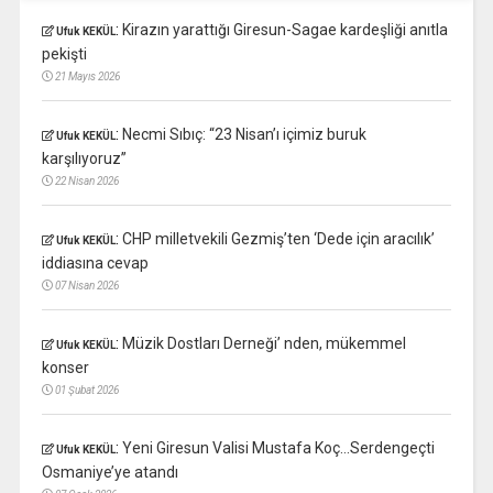
:
Kirazın yarattığı Giresun-Sagae kardeşliği anıtla
Ufuk KEKÜL
pekişti
21 Mayıs 2026
:
Necmi Sıbıç: “23 Nisan’ı içimiz buruk
Ufuk KEKÜL
karşılıyoruz”
22 Nisan 2026
:
CHP milletvekili Gezmiş’ten ‘Dede için aracılık’
Ufuk KEKÜL
iddiasına cevap
07 Nisan 2026
:
Müzik Dostları Derneği’ nden, mükemmel
Ufuk KEKÜL
konser
01 Şubat 2026
:
Yeni Giresun Valisi Mustafa Koç…Serdengeçti
Ufuk KEKÜL
Osmaniye’ye atandı