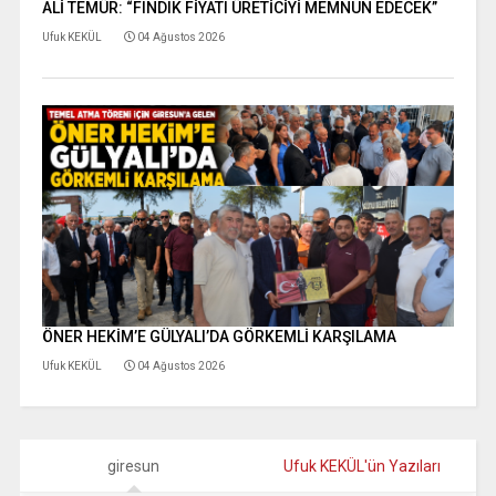
ALİ TEMÜR: “FINDIK FİYATI ÜRETİCİYİ MEMNUN EDECEK”
Ufuk KEKÜL
04 Ağustos 2026
ÖNER HEKİM’E GÜLYALI’DA GÖRKEMLİ KARŞILAMA
Ufuk KEKÜL
04 Ağustos 2026
giresun
Ufuk KEKÜL'ün Yazıları