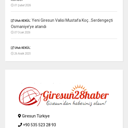
01 Şubat 2026
:
Yeni Giresun Valisi Mustafa Koç…Serdengeçti
Ufuk KEKÜL
Osmaniye’ye atandı
07 Ocak 2026
:
Ufuk KEKÜL
26 Aralık 2025
Giresun Türkiye
+90 535 523 28 93