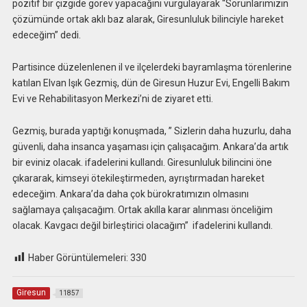
pozitif bir çizgide görev yapacağını vurgulayarak “Sorunlarımızın
çözümünde ortak aklı baz alarak, Giresunluluk bilinciyle hareket
edeceğim” dedi.
Partisince düzelenlenen il ve ilçelerdeki bayramlaşma törenlerine
katılan Elvan Işık Gezmiş, dün de Giresun Huzur Evi, Engelli Bakım
Evi ve Rehabilitasyon Merkezi’ni de ziyaret etti.
Gezmiş, burada yaptığı konuşmada, ” Sizlerin daha huzurlu, daha
güvenli, daha insanca yaşaması için çalışacağım. Ankara’da artık
bir eviniz olacak. ifadelerini kullandı. Giresunluluk bilincini öne
çıkararak, kimseyi ötekileştirmeden, ayrıştırmadan hareket
edeceğim. Ankara’da daha çok bürokratımızın olmasını
sağlamaya çalışacağım. Ortak akılla karar alınması önceliğim
olacak. Kavgacı değil birleştirici olacağım” ifadelerini kullandı.
Haber Görüntülemeleri:
330
Giresun
11857