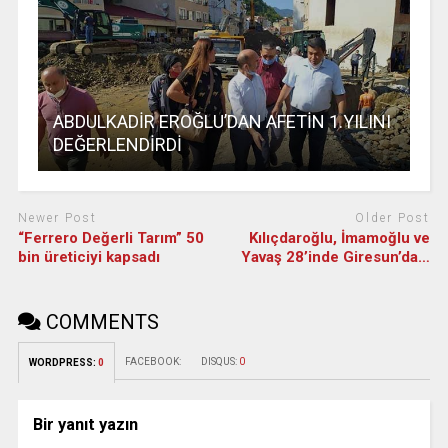
ABDULKADİR EROĞLU’DAN AFETİN 1.YILINI
DEĞERLENDİRDİ
Newer Post
Older Post
“Ferrero Değerli Tarım” 50
Kılıçdaroğlu, İmamoğlu ve
bin üreticiyi kapsadı
Yavaş 28’inde Giresun’da…
COMMENTS
FACEBOOK:
DISQUS:
0
WORDPRESS:
0
Bir yanıt yazın