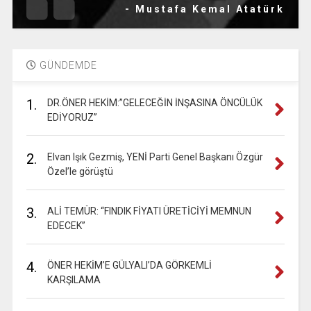
- Mustafa Kemal Atatürk
GÜNDEMDE
1.
DR.ÖNER HEKİM:”GELECEĞİN İNŞASINA ÖNCÜLÜK
EDİYORUZ”
2.
Elvan Işık Gezmiş, YENİ Parti Genel Başkanı Özgür
Özel’le görüştü
3.
ALİ TEMÜR: “FINDIK FİYATI ÜRETİCİYİ MEMNUN
EDECEK”
4.
ÖNER HEKİM’E GÜLYALI’DA GÖRKEMLİ
KARŞILAMA