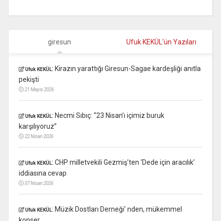
giresun
Ufuk KEKÜL'ün Yazıları
:
Kirazın yarattığı Giresun-Sagae kardeşliği anıtla
Ufuk KEKÜL
pekişti
21 Mayıs 2026
:
Necmi Sıbıç: “23 Nisan’ı içimiz buruk
Ufuk KEKÜL
karşılıyoruz”
22 Nisan 2026
:
CHP milletvekili Gezmiş’ten ‘Dede için aracılık’
Ufuk KEKÜL
iddiasına cevap
07 Nisan 2026
:
Müzik Dostları Derneği’ nden, mükemmel
Ufuk KEKÜL
konser