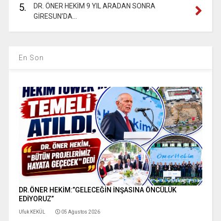
5.
DR. ÖNER HEKİM 9 YIL ARADAN SONRA
GİRESUN’DA…
En Son
DR.ÖNER HEKİM:”GELECEĞİN İNŞASINA ÖNCÜLÜK
EDİYORUZ”
Ufuk KEKÜL
05 Ağustos 2026