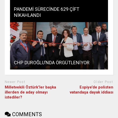
PANDEMİ SÜRECİNDE 629 ÇİFT
NİKAHLANDI
CHP DUROĞLU’NDA ÖRGÜTLENİYOR
Newer Post
Older Post
Milletvekili Öztürk’ler başka
Espiye’de polisten
illerden de aday olmayı
vatandaşa dayak iddiası
istediler?
COMMENTS