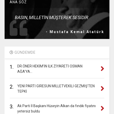
ANA SÖZ
BASIN, MİLLETİN MÜŞTEREK SESİDİR
- Mustafa Kemal Atatürk
GÜNDEMDE
1.
DR.ÖNER HEKİM’İN İLK ZİYARETİ OSMAN
AĞA’YA…
2.
YENİ PARTİ GİRESUN MİLLETVEKİLİ GEZMİŞ’TEN
TEPKİ
3.
Ak Parti İl Başkanı Hüseyin Alkan da fındık fiyatını
yetersiz buldu