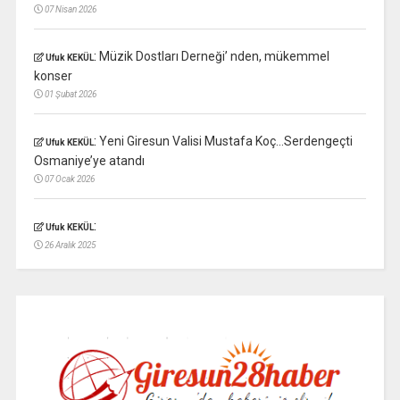
07 Nisan 2026
:
Müzik Dostları Derneği’ nden, mükemmel
Ufuk KEKÜL
konser
01 Şubat 2026
:
Yeni Giresun Valisi Mustafa Koç…Serdengeçti
Ufuk KEKÜL
Osmaniye’ye atandı
07 Ocak 2026
:
Ufuk KEKÜL
26 Aralık 2025