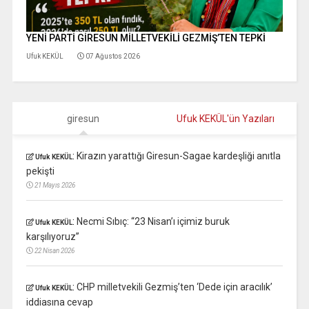
YENİ PARTİ GİRESUN MİLLETVEKİLİ GEZMİŞ’TEN TEPKİ
Ufuk KEKÜL
07 Ağustos 2026
giresun
Ufuk KEKÜL'ün Yazıları
:
Kirazın yarattığı Giresun-Sagae kardeşliği anıtla
Ufuk KEKÜL
pekişti
21 Mayıs 2026
:
Necmi Sıbıç: “23 Nisan’ı içimiz buruk
Ufuk KEKÜL
karşılıyoruz”
22 Nisan 2026
:
CHP milletvekili Gezmiş’ten ‘Dede için aracılık’
Ufuk KEKÜL
iddiasına cevap