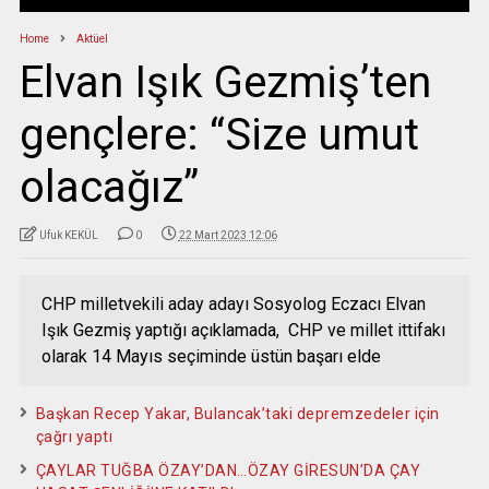
Home
Aktüel
Elvan Işık Gezmiş’ten
gençlere: “Size umut
olacağız”
Ufuk KEKÜL
0
22 Mart 2023 12:06
CHP milletvekili aday adayı Sosyolog Eczacı Elvan
Işık Gezmiş yaptığı açıklamada, CHP ve millet ittifakı
olarak 14 Mayıs seçiminde üstün başarı elde
Başkan Recep Yakar, Bulancak’taki depremzedeler için
çağrı yaptı
ÇAYLAR TUĞBA ÖZAY’DAN…ÖZAY GİRESUN’DA ÇAY