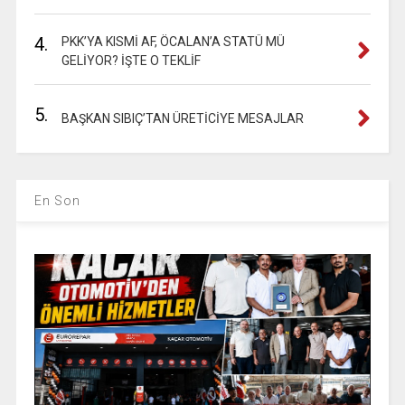
4.
PKK’YA KISMİ AF, ÖCALAN’A STATÜ MÜ
GELİYOR? İŞTE O TEKLİF
5.
BAŞKAN SIBIÇ’TAN ÜRETİCİYE MESAJLAR
En Son