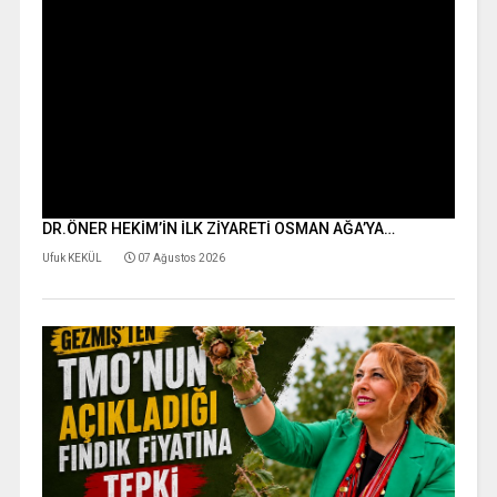
DR.ÖNER HEKİM’İN İLK ZİYARETİ OSMAN AĞA’YA…
Ufuk KEKÜL
07 Ağustos 2026