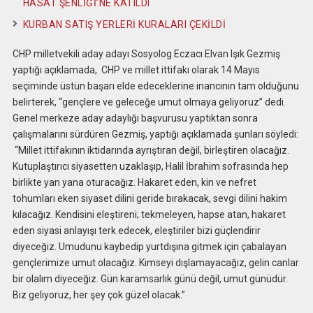
HASAT ŞENLİĞİ’NE KATILDI
KURBAN SATIŞ YERLERİ KURALARI ÇEKİLDİ
CHP milletvekili aday adayı Sosyolog Eczacı Elvan Işık Gezmiş
yaptığı açıklamada, CHP ve millet ittifakı olarak 14 Mayıs
seçiminde üstün başarı elde edeceklerine inancının tam olduğunu
belirterek, “gençlere ve geleceğe umut olmaya geliyoruz” dedi.
Genel merkeze aday adaylığı başvurusu yaptıktan sonra
çalışmalarını sürdüren Gezmiş, yaptığı açıklamada şunları söyledi:
“Millet ittifakının iktidarında ayrıştıran değil, birleştiren olacağız.
Kutuplaştırıcı siyasetten uzaklaşıp, Halil İbrahim sofrasında hep
birlikte yan yana oturacağız. Hakaret eden, kin ve nefret
tohumları eken siyaset dilini geride bırakacak, sevgi dilini hakim
kılacağız. Kendisini eleştireni; tekmeleyen, hapse atan, hakaret
eden siyasi anlayışı terk edecek, eleştiriler bizi güçlendirir
diyeceğiz. Umudunu kaybedip yurtdışına gitmek için çabalayan
gençlerimize umut olacağız. Kimseyi dışlamayacağız, gelin canlar
bir olalım diyeceğiz. Gün karamsarlık günü değil, umut günüdür.
Biz geliyoruz, her şey çok güzel olacak.”