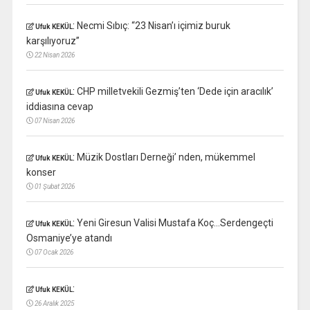
:
Necmi Sıbıç: “23 Nisan’ı içimiz buruk
Ufuk KEKÜL
karşılıyoruz”
22 Nisan 2026
:
CHP milletvekili Gezmiş’ten ‘Dede için aracılık’
Ufuk KEKÜL
iddiasına cevap
07 Nisan 2026
:
Müzik Dostları Derneği’ nden, mükemmel
Ufuk KEKÜL
konser
01 Şubat 2026
:
Yeni Giresun Valisi Mustafa Koç…Serdengeçti
Ufuk KEKÜL
Osmaniye’ye atandı
07 Ocak 2026
:
Ufuk KEKÜL
26 Aralık 2025