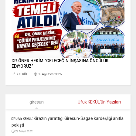
DR.ÖNER HEKİM:”GELECEĞİN İNŞASINA ÖNCÜLÜK
EDİYORUZ”
Ufuk KEKÜL
05 Ağustos 2026
giresun
Ufuk KEKÜL'ün Yazıları
:
Kirazın yarattığı Giresun-Sagae kardeşliği anıtla
Ufuk KEKÜL
pekişti
21 Mayıs 2026