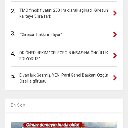
2.
TMO fındık fiyatını 250 lira olarak açıkladı. Giresun
kaliteye 5 lira fark
3.
“Giresun hakkını istiyor”
4.
DR.ÖNER HEKİM:”GELECEĞİN İNŞASINA ÖNCÜLÜK
EDİYORUZ”
5.
Elvan Işık Gezmiş, YENİ Parti Genel Başkanı Özgür
Özel’le görüştü
En Son