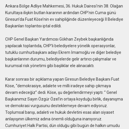
Ankara Bölge Adliye Mahkemesi, 36. Hukuk Dairesi’nin 38. Olağan
Kurultaya ilişkin butlan kararının ardından CHP’nin Cuma günü
Giresun’da Fuat Köse’nin ev sahipliğinde düzenleyeceği İl Belediye
Başkanları toplantısı iptal edildi.
CHP Genel Başkan Yardımcısı Gökhan Zeybek başkanlığında
yapılacak toplantıda, CHP’li belediyelere yönelik operasyonlar,
tutuklu cumhurbaşkanı adayı Ekrem İmamoğlu ve diğer belediye
başkanlarının durumu, belediyelerde gelir artırıcı çalışmalar ve
kurumsal risk yönetimi gibi başlıklar ele alınacaktı.
Karar sonrası bir açıklama yapan Giresun Belediye Başkanı Fuat
Köse, “demokrasiye, adalete ve milli iradeye sahip çıkmaya
devam edeceğiz” dedi. Köse, şu değerlendirmeyi yaptı: ” Genel
Başkanımız Sayın Özgür Özel’in ortaya koyduğu birlik, dayanışma
ve demokrasi vurgusunu desteklemeye devam ediyoruz.
Toplumsal barışı, adaleti ve hukuk devletini esas alan siyaset
anlayışının ülkemiz adına önemli olduğuna inanıyoruz.
Cumhuriyet Halk Partisi, dün olduğu gibi bugün de halkın umudu