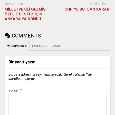
Newer Post
Older Post
MİLLETVEKİLİ GEZMİŞ,
CHP’YE BUTLAN KARARI
ÖZEL’E DESTEK İÇİN
ANKARA’YA DÖNDÜ
COMMENTS
FACEBOOK:
DISQUS:
WORDPRESS:
0
Bir yanıt yazın
E-posta adresiniz yayınlanmayacak.
Gerekli alanlar
*
ile
işaretlenmişlerdir
Yorum
*