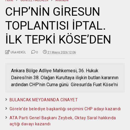
Home
GÜNCEL HABERLER
Anasayfa
CHP’NİN GİRESUN
TOPLANTISI İPTAL.
İLK TEPKİ KÖSE’DEN
Ufuk KEKÜL
0
21 Mayıs 2026 12:06
Ankara Bölge Adliye Mahkemesi, 36. Hukuk
Dairesi’nin 38. Olağan Kurultaya ilişkin butlan kararının
ardından CHP’nin Cuma günü Giresun’da Fuat Köse'ni
BULANCAK MEYDANINDA CİNAYET
Görele’de belediye başkanlığı seçimini CHP adayı kazandı
ATA Parti Genel Başkanı Zeybek, Oktay Saral hakkında
açtığı davayı kazandı