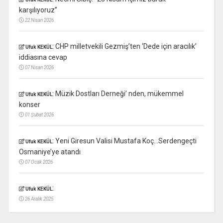
karşılıyoruz”
22 Nisan 2026
:
CHP milletvekili Gezmiş’ten ‘Dede için aracılık’
Ufuk KEKÜL
iddiasına cevap
07 Nisan 2026
:
Müzik Dostları Derneği’ nden, mükemmel
Ufuk KEKÜL
konser
01 Şubat 2026
:
Yeni Giresun Valisi Mustafa Koç…Serdengeçti
Ufuk KEKÜL
Osmaniye’ye atandı
07 Ocak 2026
:
Ufuk KEKÜL
26 Aralık 2025