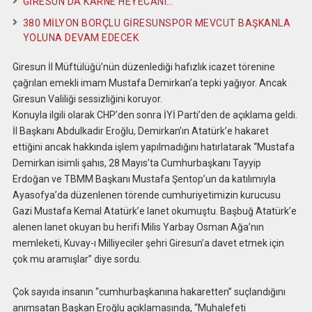
GİRESUN’DA KARNE HEYECANI…
380 MİLYON BORÇLU GİRESUNSPOR MEVCUT BAŞKANLA
YOLUNA DEVAM EDECEK
Giresun İl Müftülüğü’nün düzenlediği hafızlık icazet törenine
çağrılan emekli imam Mustafa Demirkan’a tepki yağıyor. Ancak
Giresun Valiliği sessizliğini koruyor.
Konuyla ilgili olarak CHP’den sonra İYİ Parti’den de açıklama geldi.
İl Başkanı Abdulkadir Eroğlu, Demirkan’ın Atatürk’e hakaret
ettiğini ancak hakkında işlem yapılmadığını hatırlatarak “Mustafa
Demirkan isimli şahıs, 28 Mayıs’ta Cumhurbaşkanı Tayyip
Erdoğan ve TBMM Başkanı Mustafa Şentop’un da katılımıyla
Ayasofya’da düzenlenen törende cumhuriyetimizin kurucusu
Gazi Mustafa Kemal Atatürk’e lanet okumuştu. Başbuğ Atatürk’e
alenen lanet okuyan bu herifi Milis Yarbay Osman Ağa’nın
memleketi, Kuvay-ı Milliyeciler şehri Giresun’a davet etmek için
çok mu aramışlar” diye sordu.
Çok sayıda insanın “cumhurbaşkanına hakaretten” suçlandığını
anımsatan Başkan Eroğlu açıklamasında, “Muhalefeti