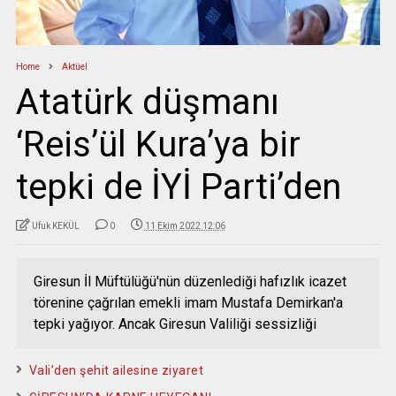
Home
Aktüel
Atatürk düşmanı
‘Reis’ül Kura’ya bir
tepki de İYİ Parti’den
Ufuk KEKÜL
0
11 Ekim 2022 12:06
Giresun İl Müftülüğü'nün düzenlediği hafızlık icazet
törenine çağrılan emekli imam Mustafa Demirkan'a
tepki yağıyor. Ancak Giresun Valiliği sessizliği
Vali’den şehit ailesine ziyaret