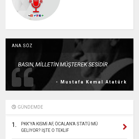
ANA SÖZ
BASIN, MİLLETİN MÜŞTEREK SESİDİR
- Mustafa Kemal Atatürk
GÜNDEMDE
1.
PKK’YA KISMİ AF, ÖCALAN’A STATÜ MÜ
GELİYOR? İŞTE O TEKLİF