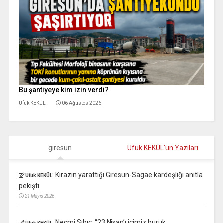
Bu şantiyeye kim izin verdi?
Ufuk KEKÜL
06 Ağustos 2026
giresun
Ufuk KEKÜL'ün Yazıları
:
Kirazın yarattığı Giresun-Sagae kardeşliği anıtla
Ufuk KEKÜL
pekişti
21 Mayıs 2026
:
Necmi Sıbıç: “23 Nisan’ı içimiz buruk
Ufuk KEKÜL