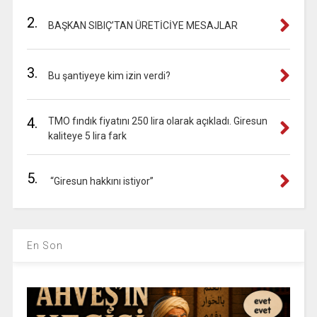
2.
BAŞKAN SIBIÇ’TAN ÜRETİCİYE MESAJLAR
3.
Bu şantiyeye kim izin verdi?
4.
TMO fındık fiyatını 250 lira olarak açıkladı. Giresun
kaliteye 5 lira fark
5.
“Giresun hakkını istiyor”
En Son