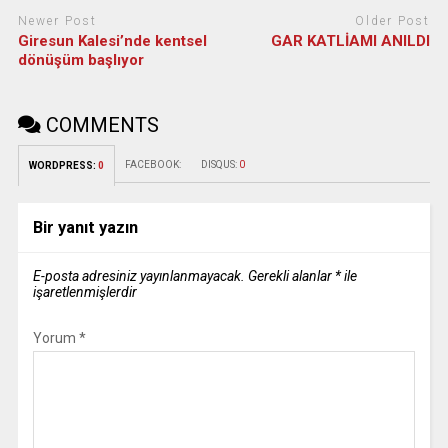
Newer Post
Older Post
Giresun Kalesi’nde kentsel
GAR KATLİAMI ANILDI
dönüşüm başlıyor
COMMENTS
FACEBOOK:
DISQUS:
0
WORDPRESS:
0
Bir yanıt yazın
E-posta adresiniz yayınlanmayacak.
Gerekli alanlar
*
ile
işaretlenmişlerdir
Yorum
*