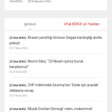
Ufuk KEKÜL
06 Ağustos 2026
giresun
Ufuk KEKÜL'ün Yazıları
:
Kirazın yarattığı Giresun-Sagae kardeşliği anıtla
Ufuk KEKÜL
pekişti
21 Mayıs 2026
:
Necmi Sıbıç: “23 Nisan’ı içimiz buruk
Ufuk KEKÜL
karşılıyoruz”
22 Nisan 2026
:
CHP milletvekili Gezmiş’ten ‘Dede için aracılık’
Ufuk KEKÜL
iddiasına cevap
07 Nisan 2026
:
Müzik Dostları Derneği’ nden, mükemmel
Ufuk KEKÜL