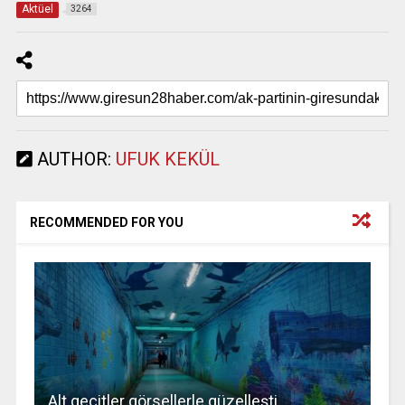
Aktüel
3264
AUTHOR:
UFUK KEKÜL
RECOMMENDED FOR YOU
Alt geçitler görsellerle güzelleşti