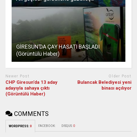
GİRESUN’DA ÇAY HASATI BAŞLADI
(Görüntülü Haber)
Newer Post
Older Post
CHP Giresun’da 13 aday
Bulancak Belediyesi yeni
adayıyla sahaya çıktı
binası açılıyor
(Görüntülü Haber)
COMMENTS
FACEBOOK:
DISQUS:
0
WORDPRESS:
0