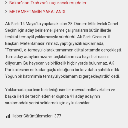
Bakan’dan Trabzon’u uçuracak müjdeler…
METAMFETAMİN YAKALANDI
Ak Parti 14 Mayıs’ta yapılacak olan 28. Dönem Milletvekili Genel
Seçimi için aday belirleme işleme çalışmalarını bütün illerde
teşkilat temayül yoklamasıyla sürdürdü. Ak Parti Giresun İl
Başkanı Mete Bahadır Yılmaz, yaptığı yazılı açıklamada,
“Temayül, e-temayül olarak tamamen dijital ortamda gerçekleşti.
Tüm aday adaylarımıza ve teşkilatlarımıza hayırlı olmasını
diliyorum. Bu heyecan ve birliktelik hiçbir yerde bulunmaz. AK
Parti ailesinin ne kadar güçlü olduğuna bir kez daha şahitlik ettik.
Yoğun bir katımlımla temayül yoklamamızı gerçekleştirdik” dedi.
Yoklamada partinin belirlediği isimler mevcut milletvekilleri ve
başka illeri de tercih edenler dışında 41 aday adayının
sıralamadaki yerini belirlemek için oy kullandılar.
Haber Görüntülemeleri:
377