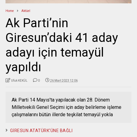
Home
Aktüel
Ak Parti’nin
Giresun’daki 41 aday
adayı için temayül
yapıldı
Ufuk KEKÜL
0
26 Mart 2023 12:06
Ak Parti 14 Mayıs'ta yapılacak olan 28. Dönem
Milletvekili Genel Seçimi için aday belirleme işleme
çalışmalarını bütün illerde teşkilat temayül yokla
GİRESUN ATATÜRK’ÜNE BAĞLI