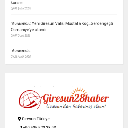
konser
01 Şubat 2026
:
Yeni Giresun Valisi Mustafa Koç…Serdengeçti
Ufuk KEKÜL
Osmaniye’ye atandı
07 Ocak 2026
:
Ufuk KEKÜL
26 Aralık 2025
Giresun Türkiye
+90 535 523 28 93