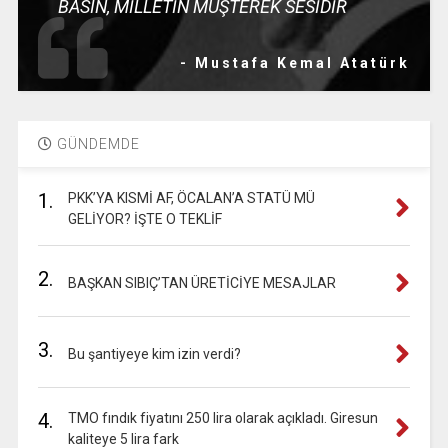
BASIN, MİLLETİN MÜŞTEREK SESİDİR
- Mustafa Kemal Atatürk
GÜNDEMDE
1.
PKK’YA KISMİ AF, ÖCALAN’A STATÜ MÜ
GELİYOR? İŞTE O TEKLİF
2.
BAŞKAN SIBIÇ’TAN ÜRETİCİYE MESAJLAR
3.
Bu şantiyeye kim izin verdi?
4.
TMO fındık fiyatını 250 lira olarak açıkladı. Giresun
kaliteye 5 lira fark