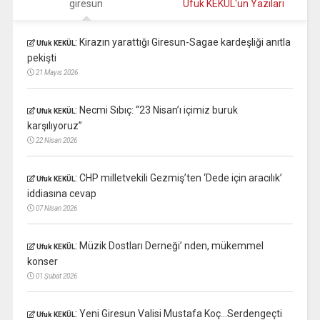
giresun
Ufuk KEKÜL'ün Yazıları
:
Kirazın yarattığı Giresun-Sagae kardeşliği anıtla
Ufuk KEKÜL
pekişti
21 Mayıs 2026
:
Necmi Sıbıç: “23 Nisan’ı içimiz buruk
Ufuk KEKÜL
karşılıyoruz”
22 Nisan 2026
:
CHP milletvekili Gezmiş’ten ‘Dede için aracılık’
Ufuk KEKÜL
iddiasına cevap
07 Nisan 2026
:
Müzik Dostları Derneği’ nden, mükemmel
Ufuk KEKÜL
konser
01 Şubat 2026
:
Yeni Giresun Valisi Mustafa Koç…Serdengeçti
Ufuk KEKÜL