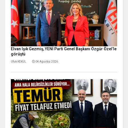
Elvan Işık Gezmiş, YENİ Parti Genel Başkanı Özgür Özel’le
görüştü
Ufuk KEKÜL
04 Ağustos 2026