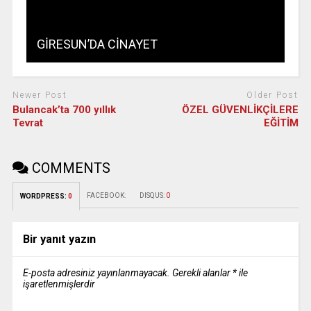
GİRESUN’DA CİNAYET
Newer Post
Older Post
Bulancak’ta 700 yıllık
ÖZEL GÜVENLİKÇİLERE
Tevrat
EĞİTİM
COMMENTS
FACEBOOK:
DISQUS:
0
WORDPRESS:
0
Bir yanıt yazın
E-posta adresiniz yayınlanmayacak.
Gerekli alanlar
*
ile
işaretlenmişlerdir