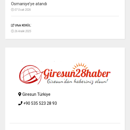
Osmaniye’ye atandı
07 Ocak 2026
:
Ufuk KEKÜL
26 Aralık 2025
Giresun Türkiye
+90 535 523 28 93