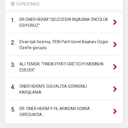
GÜNDEMDE
1.
DR.ÖNER HEKİM:”GELECEĞİN İNŞASINA ÖNCÜLÜK
EDİYORUZ”
2.
Elvan Işık Gezmiş, YENİ Parti Genel Başkanı Özgür
Özel’le görüştü
3.
ALİ TEMÜR: “FINDIK FİYATI ÜRETİCİYİ MEMNUN
EDECEK”
4.
ÖNER HEKİM’E GÜLYALI’DA GÖRKEMLİ
KARŞILAMA
5.
DR. ÖNER HEKİM 9 YIL ARADAN SONRA
GİRESUN’DA…