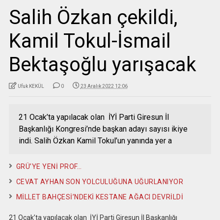
Salih Özkan çekildi,
Kamil Tokul-İsmail
Bektaşoğlu yarışacak
Ufuk KEKÜL
0
23 Aralık 2022 12:06
21 Ocak’ta yapılacak olan İYİ Parti Giresun İl
Başkanlığı Kongresi’nde başkan adayı sayısı ikiye
indi. Salih Özkan Kamil Tokul’un yanında yer a
GRÜ’YE YENİ PROF…
CEVAT AYHAN SON YOLCULUĞUNA UĞURLANIYOR
MİLLET BAHÇESİ’NDEKİ KESTANE AĞACI DEVRİLDİ
21 Ocak’ta yapılacak olan İYİ Parti Giresun İl Başkanlığı