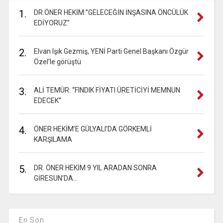
1.
DR.ÖNER HEKİM:”GELECEĞİN İNŞASINA ÖNCÜLÜK
EDİYORUZ”
2.
Elvan Işık Gezmiş, YENİ Parti Genel Başkanı Özgür
Özel’le görüştü
3.
ALİ TEMÜR: “FINDIK FİYATI ÜRETİCİYİ MEMNUN
EDECEK”
4.
ÖNER HEKİM’E GÜLYALI’DA GÖRKEMLİ
KARŞILAMA
5.
DR. ÖNER HEKİM 9 YIL ARADAN SONRA
GİRESUN’DA…
En Son