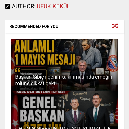
AUTHOR:
UFUK KEKÜL
RECOMMENDED FOR YOU
Başkan Sıbıç ilçenin kalkınmasında emeğin
rolüne dikkat çekti
CHP’NİN GİRESUN TOPLANTISI İPTAL. İLK