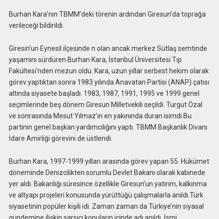
Burhan Kara’nın TBMM’deki törenin ardından Giresun’da toprağa
verileceği bildirildi.
Giresın’un Eynesil ilçesinde n olan ancak merkez Sütlaş semtinde
yaşamını sürdüren Burhan Kara, İstanbul Üniversitesi Tıp
Fakültesi’nden mezun oldu. Kara, uzun yıllar serbest hekim olarak
görev yaptıktan sonra 1983 yılında Anavatan Partisi (ANAP) çatısı
altında siyasete başladı. 1983, 1987, 1991, 1995 ve 1999 genel
seçimlerinde beş dönem Giresun Milletvekili seçildi. Turgut Özal
ve sonrasında Mesut Yılmaz’ın en yakınında duran isimdi.Bu
partinin genel başkan yardımcılığını yaptı. TBMM Başkanlık Divanı
İdare Amirliği görevini de üstlendi.
Burhan Kara, 1997-1999 yılları arasında görev yapan 55. Hükümet
döneminde Denizcilikten sorumlu Devlet Bakanı olarak kabinede
yer aldı. Bakanlığı süresince özellikle Giresun’un yatırım, kalkınma
ve altyapı projeleri konusunda yürüttüğü çalışmalarla anıldı.Türk
siyasetinin popüler kişili idi. Zaman zaman da Türkiye’nin siyasal
gündemine ilişkin sarsıcı konuların içinde adı anıldı. İsmi,