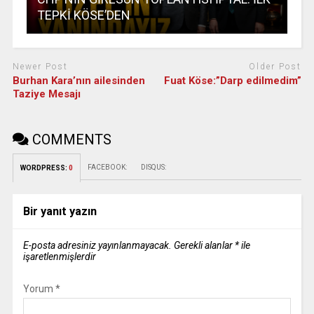
TEPKİ KÖSE’DEN
Newer Post
Older Post
Burhan Kara’nın ailesinden
Fuat Köse:”Darp edilmedim”
Taziye Mesajı
COMMENTS
FACEBOOK:
DISQUS:
WORDPRESS:
0
Bir yanıt yazın
E-posta adresiniz yayınlanmayacak.
Gerekli alanlar
*
ile
işaretlenmişlerdir
Yorum
*