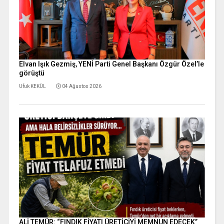
Elvan Işık Gezmiş, YENİ Parti Genel Başkanı Özgür Özel’le
görüştü
Ufuk KEKÜL
04 Ağustos 2026
ALİ TEMÜR: “FINDIK FİYATI ÜRETİCİYİ MEMNUN EDECEK”