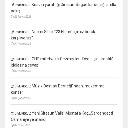
:
Kirazın yarattığı Giresun-Sagae kardeşliği anıtla
Ufuk KEKÜL
pekişti
21 Mayıs 2026
:
Necmi Sıbıç: “23 Nisan’ı içimiz buruk
Ufuk KEKÜL
karşılıyoruz”
22 Nisan 2026
:
CHP milletvekili Gezmiş’ten ‘Dede için aracılık’
Ufuk KEKÜL
iddiasına cevap
07 Nisan 2026
:
Müzik Dostları Derneği’ nden, mükemmel
Ufuk KEKÜL
konser
01 Şubat 2026
:
Yeni Giresun Valisi Mustafa Koç…Serdengeçti
Ufuk KEKÜL
Osmaniye’ye atandı
07 Ocak 2026