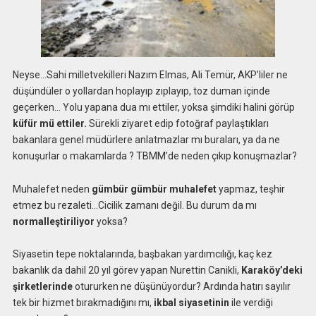
Neyse…Sahi milletvekilleri Nazım Elmas, Ali Temür, AKP’liler ne
düşündüler o yollardan hoplayıp zıplayıp, toz duman içinde
geçerken… Yolu yapana dua mı ettiler, yoksa şimdiki halini görüp
küfür mü ettiler.
Sürekli ziyaret edip fotoğraf paylaştıkları
bakanlara genel müdürlere anlatmazlar mı buraları, ya da ne
konuşurlar o makamlarda ? TBMM’de neden çıkıp konuşmazlar?
Muhalefet neden
gümbür gümbür muhalefet
yapmaz, teşhir
etmez bu rezaleti…Cicilik zamanı değil. Bu durum da mı
normalleştiriliyor
yoksa?
Siyasetin tepe noktalarında, başbakan yardımcılığı, kaç kez
bakanlık da dahil 20 yıl görev yapan Nurettin Canikli,
Karaköy’deki
şirketlerinde
otururken ne düşünüyordur? Ardında hatırı sayılır
tek bir hizmet bırakmadığını mı,
ikbal siyasetinin
ile verdiği