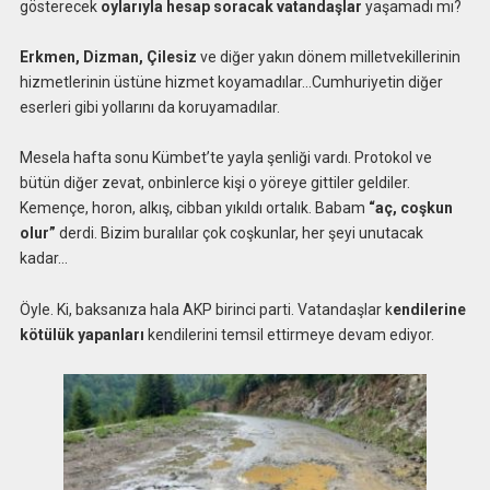
gösterecek
oylarıyla hesap soracak vatandaşlar
yaşamadı mı?
Erkmen, Dizman, Çilesiz
ve diğer yakın dönem milletvekillerinin
hizmetlerinin üstüne hizmet koyamadılar…Cumhuriyetin diğer
eserleri gibi yollarını da koruyamadılar.
Mesela hafta sonu Kümbet’te yayla şenliği vardı. Protokol ve
bütün diğer zevat, onbinlerce kişi o yöreye gittiler geldiler.
Kemençe, horon, alkış, cibban yıkıldı ortalık. Babam
“aç, coşkun
olur”
derdi. Bizim buralılar çok coşkunlar, her şeyi unutacak
kadar…
Öyle. Ki, baksanıza hala AKP birinci parti. Vatandaşlar k
endilerine
kötülük yapanları
kendilerini temsil ettirmeye devam ediyor.