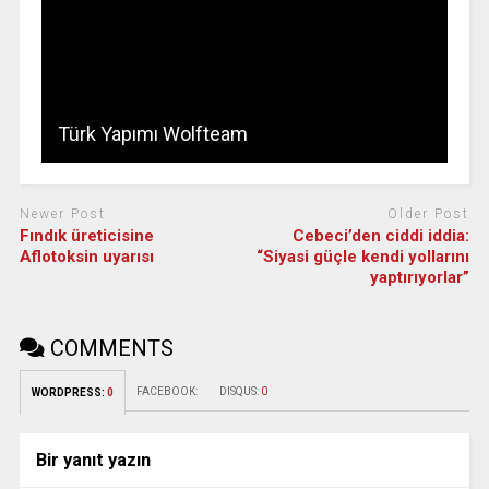
Türk Yapımı Wolfteam
Newer Post
Older Post
Fındık üreticisine
Cebeci’den ciddi iddia:
Aflotoksin uyarısı
“Siyasi güçle kendi yollarını
yaptırıyorlar”
COMMENTS
FACEBOOK:
DISQUS:
0
WORDPRESS:
0
Bir yanıt yazın