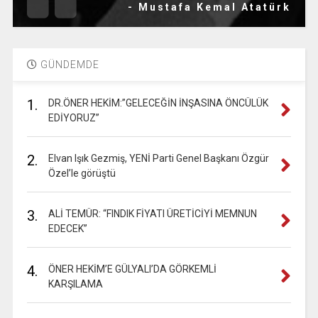
- Mustafa Kemal Atatürk
GÜNDEMDE
1.
DR.ÖNER HEKİM:”GELECEĞİN İNŞASINA ÖNCÜLÜK
EDİYORUZ”
2.
Elvan Işık Gezmiş, YENİ Parti Genel Başkanı Özgür
Özel’le görüştü
3.
ALİ TEMÜR: “FINDIK FİYATI ÜRETİCİYİ MEMNUN
EDECEK”
4.
ÖNER HEKİM’E GÜLYALI’DA GÖRKEMLİ
KARŞILAMA