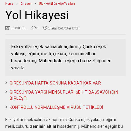
Home
Giresun
Ufuk Kekül'ün Köşe Yazıları
Yol Hikayesi
Ufuk KEKÜL
0
13 Ağustos 2024 12:06
Eski yollar eşek salınarak açılırmış. Çünkü eşek
yokuşu, eğimi, meili, çukuru, zeminin altını
hissedermiş. Mühendisler eşeğin bu özelliğinden
yararla
GİRESUN’DA HAFTA SONUNA KADAR KAR VAR
GİRESUN’DA YARGI MENSUPLARI ŞEHİT BAŞSAVCI İÇİN
BİRLEŞTİ
KONTROLLÜ NORMALLEŞME VİRÜSÜ TETİKLEDİ
Eski yollar eşek salınarak açılırmış. Çünkü eşek yokuşu, eğimi,
meili, çukuru,
zeminin altını
hissedermiş. Mühendisler eşeğin bu