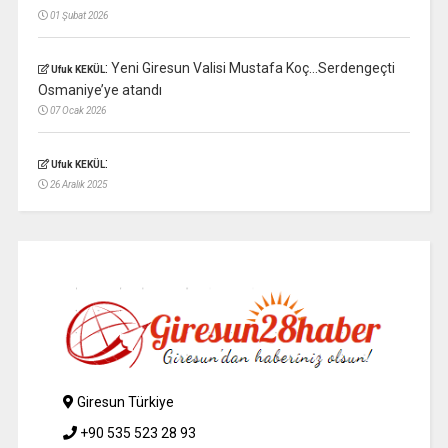
01 Şubat 2026
:
Yeni Giresun Valisi Mustafa Koç…Serdengeçti
Ufuk KEKÜL
Osmaniye’ye atandı
07 Ocak 2026
:
Ufuk KEKÜL
26 Aralık 2025
Giresun Türkiye
+90 535 523 28 93