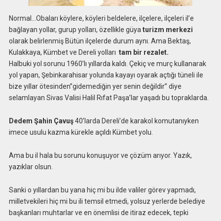
Normal…Obaları köylere, köyleri beldelere, ilçelere, ilçeleri il’e
bağlayan yollar, gurup yolları, özellikle güya
turizm merkezi
olarak belirlenmiş Bütün ilçelerde durum aynı. Ama Bektaş,
Kulakkaya, Kümbet ve Dereli yolları
tam bir rezalet.
Halbuki yol sorunu 1960’lı yıllarda kaldı. Çekiç ve murç kullanarak
yol yapan, Şebinkarahisar yolunda kayayı oyarak açtığı tüneli ile
bize yıllar ötesinden”gidemediğin yer senin değildir” diye
selamlayan Sivas Valisi Halil Rıfat Paşa’lar yaşadı bu topraklarda.
Dedem Şahin Çavuş
40’larda Dereli’de karakol komutanıyken
imece usulu kazma kürekle açıldı Kümbet yolu.
Ama bu il hala bu sorunu konuşuyor ve çözüm arıyor. Yazık,
yazıklar olsun.
Sanki o yıllardan bu yana hiç mi bu ilde valiler görev yapmadı,
milletvekileri hiç mi bu ili temsil etmedi, yolsuz yerlerde belediye
başkanları muhtarlar ve en önemlisi de itiraz edecek, tepki