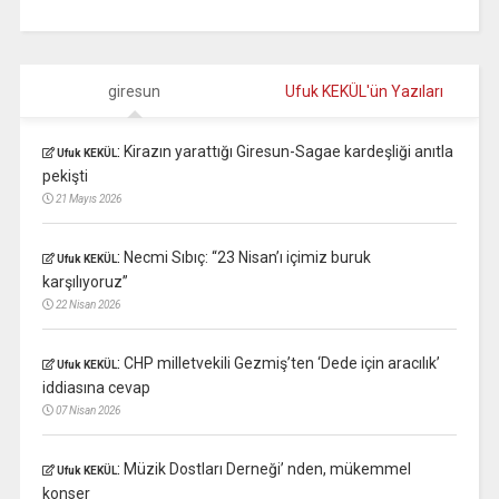
giresun
Ufuk KEKÜL'ün Yazıları
:
Kirazın yarattığı Giresun-Sagae kardeşliği anıtla
Ufuk KEKÜL
pekişti
21 Mayıs 2026
:
Necmi Sıbıç: “23 Nisan’ı içimiz buruk
Ufuk KEKÜL
karşılıyoruz”
22 Nisan 2026
:
CHP milletvekili Gezmiş’ten ‘Dede için aracılık’
Ufuk KEKÜL
iddiasına cevap
07 Nisan 2026
:
Müzik Dostları Derneği’ nden, mükemmel
Ufuk KEKÜL
konser