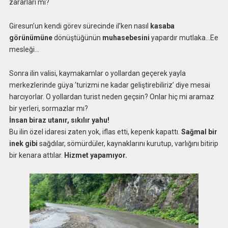
zararları mı?
Giresun’un kendi görev sürecinde il’ken nasıl
kasaba
görünümüne
dönüştüğünün
muhasebesini
yapardır mutlaka…Ee
mesleği…
Sonra ilin valisi, kaymakamlar o yollardan geçerek yayla
merkezlerinde güya ‘turizmi ne kadar geliştirebiliriz’ diye mesai
harcıyorlar. O yollardan turist neden geçsin? Onlar hiç mi aramaz
bir yerleri, sormazlar mı?
İnsan biraz utanır, sıkılır yahu!
Bu ilin özel idaresi zaten yok, iflas etti, kepenk kapattı.
Sağmal bir
inek gibi
sağdılar, sömürdüler, kaynaklarını kurutup, varlığını bitirip
bir kenara attılar.
Hizmet yapamıyor.