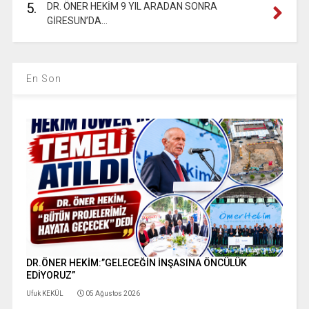
5.
DR. ÖNER HEKİM 9 YIL ARADAN SONRA
GİRESUN’DA…
En Son
DR.ÖNER HEKİM:”GELECEĞİN İNŞASINA ÖNCÜLÜK
EDİYORUZ”
Ufuk KEKÜL
05 Ağustos 2026