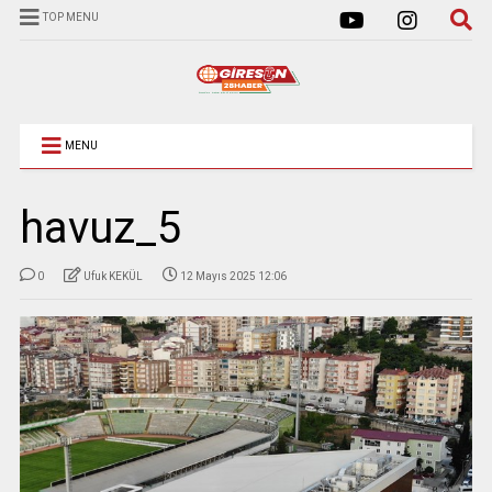
TOP MENU
MENU
havuz_5
0
Ufuk KEKÜL
12 Mayıs 2025 12:06