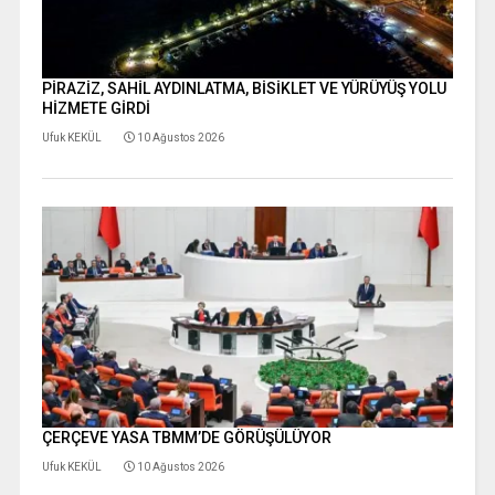
PİRAZİZ, SAHİL AYDINLATMA, BİSİKLET VE YÜRÜYÜŞ YOLU
HİZMETE GİRDİ
Ufuk KEKÜL
10 Ağustos 2026
ÇERÇEVE YASA TBMM’DE GÖRÜŞÜLÜYOR
Ufuk KEKÜL
10 Ağustos 2026