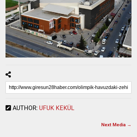
AUTHOR:
UFUK KEKÜL
Next Media →