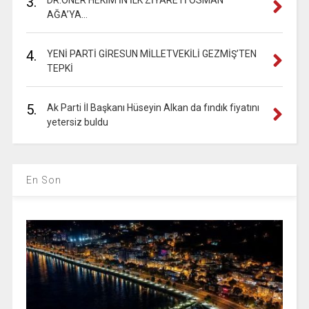
3.
DR.ÖNER HEKİM’İN İLK ZİYARETİ OSMAN
AĞA’YA…
4.
YENİ PARTİ GİRESUN MİLLETVEKİLİ GEZMİŞ’TEN
TEPKİ
5.
Ak Parti İl Başkanı Hüseyin Alkan da fındık fiyatını
yetersiz buldu
En Son