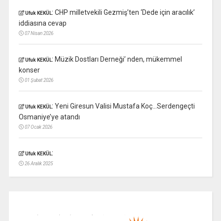
:
CHP milletvekili Gezmiş’ten ‘Dede için aracılık’
Ufuk KEKÜL
iddiasına cevap
07 Nisan 2026
:
Müzik Dostları Derneği’ nden, mükemmel
Ufuk KEKÜL
konser
01 Şubat 2026
:
Yeni Giresun Valisi Mustafa Koç…Serdengeçti
Ufuk KEKÜL
Osmaniye’ye atandı
07 Ocak 2026
:
Ufuk KEKÜL
26 Aralık 2025