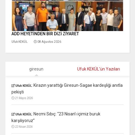
ADD HEYETİNDEN BİR DİZİ ZİYARET
Ufuk KEKÜL
08 Ağustos 2026
giresun
Ufuk KEKÜL'ün Yazıları
:
Kirazın yarattığı Giresun-Sagae kardeşliği anıtla
Ufuk KEKÜL
pekişti
21 Mayıs 2026
:
Necmi Sıbıç: “23 Nisan’ı içimiz buruk
Ufuk KEKÜL
karşılıyoruz”
22 Nisan 2026