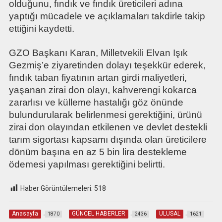
olduğunu, fındık ve fındık üreticileri adına
yaptığı mücadele ve açıklamaları takdirle takip
ettiğini kaydetti.
GZO Başkanı Karan, Milletvekili Elvan Işık
Gezmiş’e ziyaretinden dolayı teşekkür ederek,
fındık taban fiyatının artan girdi maliyetleri,
yaşanan zirai don olayı, kahverengi kokarca
zararlısı ve külleme hastalığı göz önünde
bulundurularak belirlenmesi gerektiğini, ürünü
zirai don olayından etkilenen ve devlet destekli
tarım sigortası kapsamı dışında olan üreticilere
dönüm başına en az 5 bin lira destekleme
ödemesi yapılması gerektiğini belirtti.
Haber Görüntülemeleri:
518
Anasayfa
GÜNCEL HABERLER
ULUSAL
1870
2436
1621