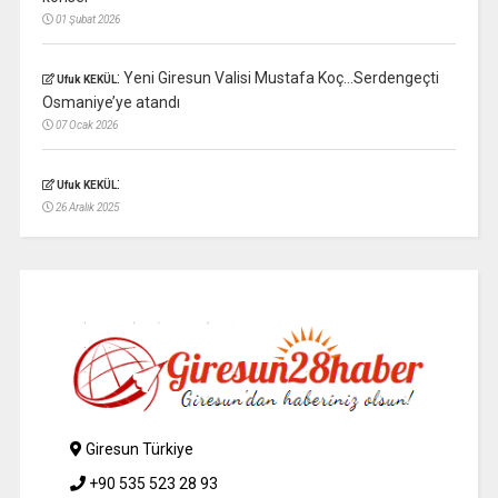
01 Şubat 2026
:
Yeni Giresun Valisi Mustafa Koç…Serdengeçti
Ufuk KEKÜL
Osmaniye’ye atandı
07 Ocak 2026
:
Ufuk KEKÜL
26 Aralık 2025
Giresun Türkiye
+90 535 523 28 93