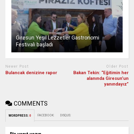
Giresun Yeşil Lezzetler Gastronomi
Festivali başladı
Newer Post
Older Post
Bulancak denizine rapor
Bakan Tekin: “Eğitimin her
alanında Giresun’un
yanındayız”
COMMENTS
FACEBOOK:
DISQUS:
WORDPRESS:
0