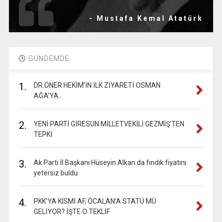
- Mustafa Kemal Atatürk
GÜNDEMDE
1.
DR.ÖNER HEKİM’İN İLK ZİYARETİ OSMAN
AĞA’YA…
2.
YENİ PARTİ GİRESUN MİLLETVEKİLİ GEZMİŞ’TEN
TEPKİ
3.
Ak Parti İl Başkanı Hüseyin Alkan da fındık fiyatını
yetersiz buldu
4.
PKK’YA KISMİ AF, ÖCALAN’A STATÜ MÜ
GELİYOR? İŞTE O TEKLİF