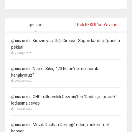
giresun
Ufuk KEKÜL'ün Yazıları
:
Kirazın yarattığı Giresun-Sagae kardeşliği anıtla
Ufuk KEKÜL
pekişti
21 Mayıs 2026
:
Necmi Sıbıç: “23 Nisan’ı içimiz buruk
Ufuk KEKÜL
karşılıyoruz”
22 Nisan 2026
:
CHP milletvekili Gezmiş’ten ‘Dede için aracılık’
Ufuk KEKÜL
iddiasına cevap
07 Nisan 2026
:
Müzik Dostları Derneği’ nden, mükemmel
Ufuk KEKÜL
konser