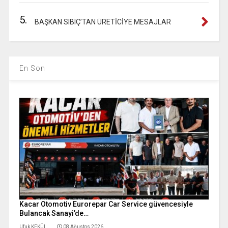
5.
BAŞKAN SIBIÇ’TAN ÜRETİCİYE MESAJLAR
En Son
Kacar Otomotiv Eurorepar Car Service güvencesiyle
Bulancak Sanayi’de…
Ufuk KEKÜL
08 Ağustos 2026