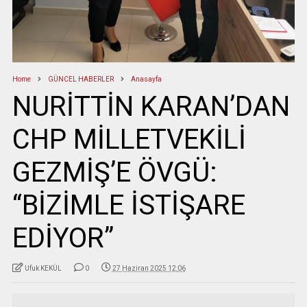
Home
GÜNCEL HABERLER
Anasayfa
NURİTTİN KARAN’DAN
CHP MİLLETVEKİLİ
GEZMİŞ’E ÖVGÜ:
“BİZİMLE İSTİŞARE
EDİYOR”
Ufuk KEKÜL
0
27 Haziran 2025 12:06