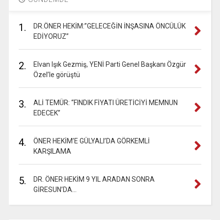
1.
DR.ÖNER HEKİM:”GELECEĞİN İNŞASINA ÖNCÜLÜK
EDİYORUZ”
2.
Elvan Işık Gezmiş, YENİ Parti Genel Başkanı Özgür
Özel’le görüştü
3.
ALİ TEMÜR: “FINDIK FİYATI ÜRETİCİYİ MEMNUN
EDECEK”
4.
ÖNER HEKİM’E GÜLYALI’DA GÖRKEMLİ
KARŞILAMA
5.
DR. ÖNER HEKİM 9 YIL ARADAN SONRA
GİRESUN’DA…