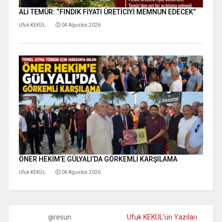
ALİ TEMÜR: “FINDIK FİYATI ÜRETİCİYİ MEMNUN EDECEK”
Ufuk KEKÜL
04 Ağustos 2026
ÖNER HEKİM’E GÜLYALI’DA GÖRKEMLİ KARŞILAMA
Ufuk KEKÜL
04 Ağustos 2026
giresun
Ufuk KEKÜL'ün Yazıları