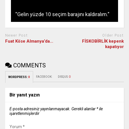
“Gelin yüzde 10 seçim barajını kaldıralım.”
Newer Post
Older Post
Fuat Köse Almanya’da…
FİSKOBİRLİK kepenk
kapatıyor
COMMENTS
FACEBOOK:
DISQUS:
0
WORDPRESS:
0
Bir yanıt yazın
E-posta adresiniz yayınlanmayacak.
Gerekli alanlar
*
ile
işaretlenmişlerdir
Yorum
*