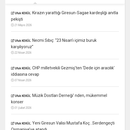
:
Kirazın yarattığı Giresun-Sagae kardeşliği anıtla
Ufuk KEKÜL
pekişti
21 Mayıs 2026
:
Necmi Sıbıç: “23 Nisan’ı içimiz buruk
Ufuk KEKÜL
karşılıyoruz”
22 Nisan 2026
:
CHP milletvekili Gezmiş’ten ‘Dede için aracılık’
Ufuk KEKÜL
iddiasına cevap
07 Nisan 2026
:
Müzik Dostları Derneği’ nden, mükemmel
Ufuk KEKÜL
konser
01 Şubat 2026
:
Yeni Giresun Valisi Mustafa Koç…Serdengeçti
Ufuk KEKÜL
Osmaniye’ye atandı