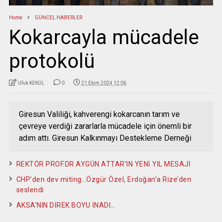
Home
GÜNCEL HABERLER
Kokarcayla mücadele
protokolü
Ufuk KEKÜL
0
21 Ekim 2024 12:06
Giresun Valiliği, kahverengi kokarcanın tarım ve
çevreye verdiği zararlarla mücadele için önemli bir
adım attı. Giresun Kalkınmayı Destekleme Derneği
REKTÖR PROF.DR.AYGÜN ATTAR’IN YENİ YIL MESAJI
CHP’den dev miting…Özgür Özel, Erdoğan’a Rize’den
seslendi
AKSA’NIN DİREK BOYU İNADI…