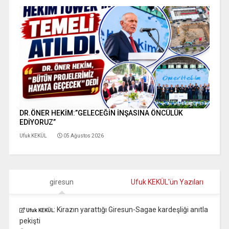
DR.ÖNER HEKİM:”GELECEĞİN İNŞASINA ÖNCÜLÜK
EDİYORUZ”
Ufuk KEKÜL
05 Ağustos 2026
giresun
Ufuk KEKÜL'ün Yazıları
:
Kirazın yarattığı Giresun-Sagae kardeşliği anıtla
Ufuk KEKÜL
pekişti