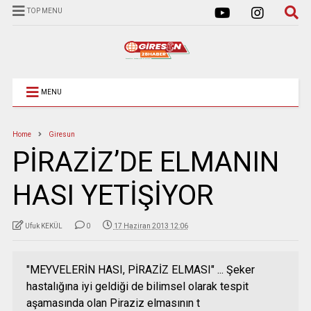
TOP MENU
MENU
Home
Giresun
PİRAZİZ’DE ELMANIN
HASI YETİŞİYOR
Ufuk KEKÜL
0
17 Haziran 2013 12:06
"MEYVELERİN HASI, PİRAZİZ ELMASI" ... Şeker
hastalığına iyi geldiği de bilimsel olarak tespit
aşamasında olan Piraziz elmasının t