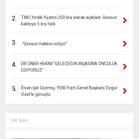
2.
TMO fındık fiyatını 250 lira olarak açıkladı. Giresun
kaliteye 5 lira fark
3.
“Giresun hakkını istiyor”
4.
DR.ÖNER HEKİM:”GELECEĞİN İNŞASINA ÖNCÜLÜK
EDİYORUZ”
5.
Elvan Işık Gezmiş, YENİ Parti Genel Başkanı Özgür
Özel’le görüştü
En Son