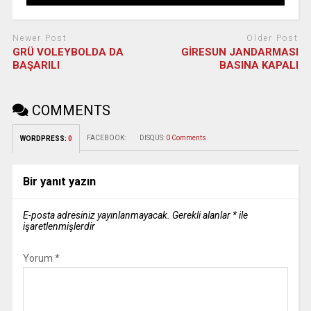
Newer Post
Older Post
GRÜ VOLEYBOLDA DA
GİRESUN JANDARMASI
BAŞARILI
BASINA KAPALI
COMMENTS
FACEBOOK:
DISQUS:
0 Comments
WORDPRESS:
0
Bir yanıt yazın
E-posta adresiniz yayınlanmayacak.
Gerekli alanlar
*
ile
işaretlenmişlerdir
Yorum
*