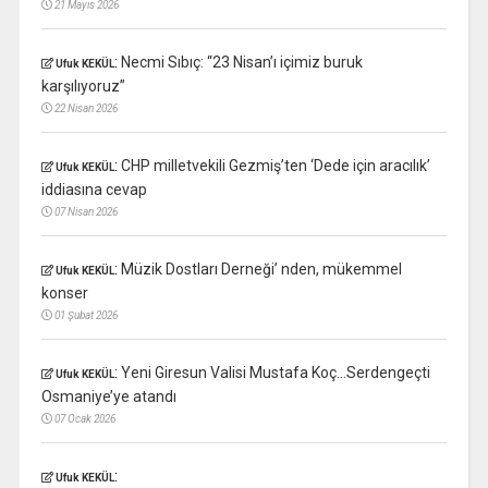
21 Mayıs 2026
:
Necmi Sıbıç: “23 Nisan’ı içimiz buruk
Ufuk KEKÜL
karşılıyoruz”
22 Nisan 2026
:
CHP milletvekili Gezmiş’ten ‘Dede için aracılık’
Ufuk KEKÜL
iddiasına cevap
07 Nisan 2026
:
Müzik Dostları Derneği’ nden, mükemmel
Ufuk KEKÜL
konser
01 Şubat 2026
:
Yeni Giresun Valisi Mustafa Koç…Serdengeçti
Ufuk KEKÜL
Osmaniye’ye atandı
07 Ocak 2026
:
Ufuk KEKÜL