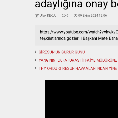
adaylığına onay b
Ufuk KEKÜL
0
09 Ekim 2024 12:06
https://www.youtube.com/watch?v=kwkvOy
teşkilatlarında gözler İl Başkanı Mete Baha
GİRESUN’UN GURUR GÜNÜ
YANGININ İLK FATURASI İTFAİYE MÜDÜRÜNE 
THY ORDU-GİRESUN HAVAALANI’NDAN YİNE 