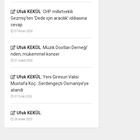
Ufuk KEKÜL
:
CHP milletvekili
Gezmiş’ten ‘Dede için aracılık’ iddiasına
cevap
07 Nisan 2026
Ufuk KEKÜL
:
Müzik Dostları Derneği’
nden, mükemmel konser
01 Şubat 2026
Ufuk KEKÜL
:
Yeni Giresun Valisi
Mustafa Koç…Serdengeçti Osmaniye’ye
atandı
07 Ocak 2026
Ufuk KEKÜL
:
26 Aralık 2025