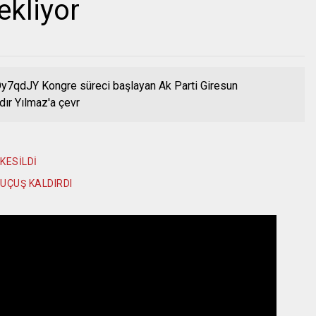
ekliyor
7qdJY Kongre süreci başlayan Ak Parti Giresun
dır Yılmaz'a çevr
KESİLDİ
UÇUŞ KALDIRDI