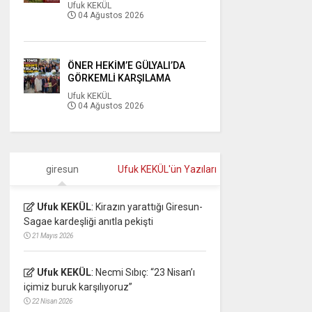
Ufuk KEKÜL
04 Ağustos 2026
ÖNER HEKİM’E GÜLYALI’DA
GÖRKEMLİ KARŞILAMA
Ufuk KEKÜL
04 Ağustos 2026
giresun
Ufuk KEKÜL'ün Yazıları
Ufuk KEKÜL
:
Kirazın yarattığı Giresun-
Sagae kardeşliği anıtla pekişti
21 Mayıs 2026
Ufuk KEKÜL
:
Necmi Sıbıç: “23 Nisan’ı
içimiz buruk karşılıyoruz”
22 Nisan 2026