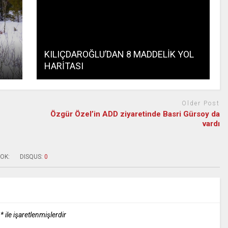
KILIÇDAROĞLU’DAN 8 MADDELİK YOL
HARİTASI
Older Post
Özgür Özel’in ADD ziyaretinde Basri Gürsoy da
vardı
OK:
DISQUS:
0
r
*
ile işaretlenmişlerdir