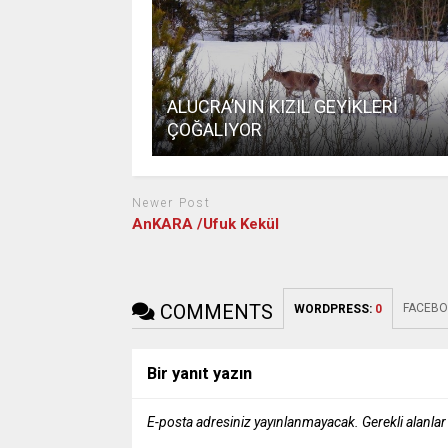
ALUCRA’NIN KIZIL GEYİKLERİ
ÇOĞALIYOR
Newer Post
AnKARA /Ufuk Kekül
COMMENTS
FACEBO
WORDPRESS:
0
Bir yanıt yazın
E-posta adresiniz yayınlanmayacak.
Gerekli alanla