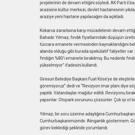
projelerinin de devam ettiğini söyledi. AK Parti il b
arazisine kültür merkezi, devlet hastanesinin yıkı
araziye yeni hastane yapılacağını da açıkladı.
Kokarca zararlısına karşı mücadelenin devam ettiğ
Bahadır Yılmaz, fındık fiyatlarındaki düşüşün üretici
tüccara emanete vermesinden kaynaklandığını beli
alanda olduğu gibi burada spekülatif faliyetler va
fındığın %80’i emanete bırakılmış. Bu nedenle fındık
yükselmiyor” ifadesini kullandı.
Giresun Belediye Başkanı Fuat Köse’ye de eleştiri
göremiyoruz” dedi ve “Revizyon imar planı diye 
yapıldı. Vatandaşlar mağdur edildi. Revizyonu bırak
yapsınlar. Otopark sorununu çözsünler. Çok iyi ot bi
Yılmaz, bir soru üzerine adaylığına Cumhurbaşkanı 
Cumhurbaşkanımızındır. Alınganlık göstermem. Gör
görev beklediği şeklinde yorumlandı.