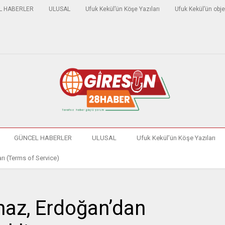
L HABERLER
ULUSAL
Ufuk Kekül’ün Köşe Yazıları
Ufuk Kekül’ün obje
GÜNCEL HABERLER
ULUSAL
Ufuk Kekül’ün Köşe Yazıları
rı (Terms of Service)
maz, Erdoğan’dan