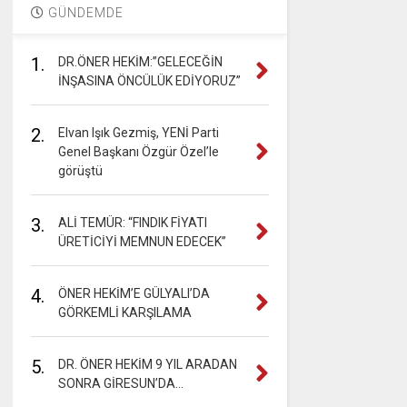
GÜNDEMDE
1.
DR.ÖNER HEKİM:”GELECEĞİN
İNŞASINA ÖNCÜLÜK EDİYORUZ”
2.
Elvan Işık Gezmiş, YENİ Parti
Genel Başkanı Özgür Özel’le
görüştü
3.
ALİ TEMÜR: “FINDIK FİYATI
ÜRETİCİYİ MEMNUN EDECEK”
4.
ÖNER HEKİM’E GÜLYALI’DA
GÖRKEMLİ KARŞILAMA
5.
DR. ÖNER HEKİM 9 YIL ARADAN
SONRA GİRESUN’DA…