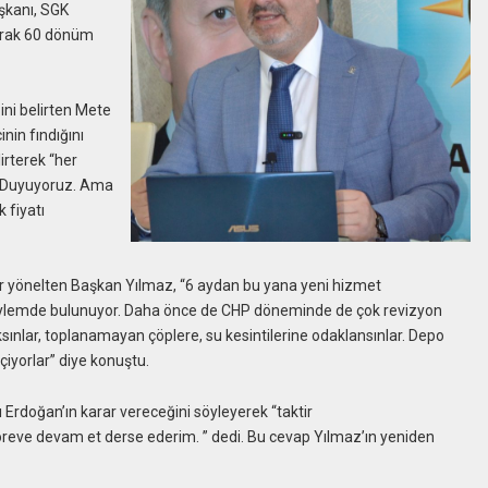
aşkanı, SGK
larak 60 dönüm
ini belirten Mete
nin fındığını
rterek “her
r. Duyuyoruz. Ama
 fiyatı
ler yönelten Başkan Yılmaz, “6 aydan bu yana yeni hizmet
söylemde bulunuyor. Daha önce de CHP döneminde de çok revizyon
sınlar, toplanamayan çöplere, su kesintilerine odaklansınlar. Depo
çiyorlar” diye konuştu.
Erdoğan’ın karar vereceğini söyleyerek “taktir
eve devam et derse ederim. ” dedi. Bu cevap Yılmaz’ın yeniden