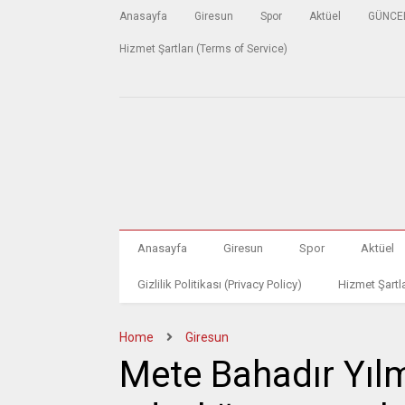
Anasayfa
Giresun
Spor
Aktüel
GÜNCE
Hizmet Şartları (Terms of Service)
Anasayfa
Giresun
Spor
Aktüel
Gizlilik Politikası (Privacy Policy)
Hizmet Şartla
Home
Giresun
Mete Bahadır Yıl