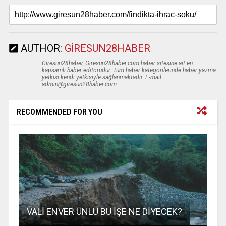
AUTHOR:
GIRESUN28HABER
Giresun28haber, Giresun28haber.com haber sitesine ait en
kapsamlı haber editörüdür. Tüm haber kategorilerinde haber yazma
yetkisi kendi yetkisiyle sağlanmaktadır. E-mail:
admin@giresun28haber.com
RECOMMENDED FOR YOU
VALİ ENVER ÜNLÜ BU İŞE NE DİYECEK?