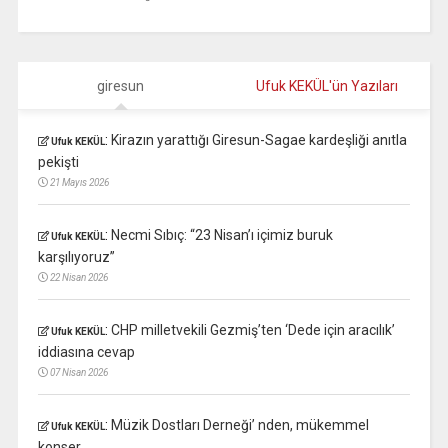
giresun
Ufuk KEKÜL'ün Yazıları
:
Kirazın yarattığı Giresun-Sagae kardeşliği anıtla
Ufuk KEKÜL
pekişti
21 Mayıs 2026
:
Necmi Sıbıç: “23 Nisan’ı içimiz buruk
Ufuk KEKÜL
karşılıyoruz”
22 Nisan 2026
:
CHP milletvekili Gezmiş’ten ‘Dede için aracılık’
Ufuk KEKÜL
iddiasına cevap
07 Nisan 2026
:
Müzik Dostları Derneği’ nden, mükemmel
Ufuk KEKÜL
konser