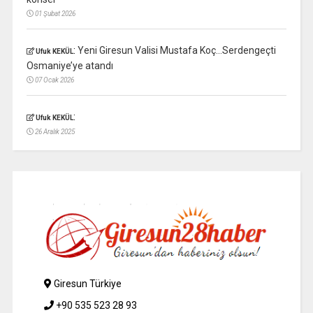
01 Şubat 2026
:
Yeni Giresun Valisi Mustafa Koç…Serdengeçti
Ufuk KEKÜL
Osmaniye’ye atandı
07 Ocak 2026
:
Ufuk KEKÜL
26 Aralık 2025
Giresun Türkiye
+90 535 523 28 93