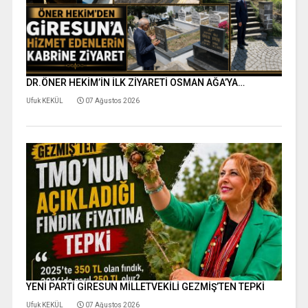
DR.ÖNER HEKİM’İN İLK ZİYARETİ OSMAN AĞA’YA…
Ufuk KEKÜL
07 Ağustos 2026
YENİ PARTİ GİRESUN MİLLETVEKİLİ GEZMİŞ’TEN TEPKİ
Ufuk KEKÜL
07 Ağustos 2026