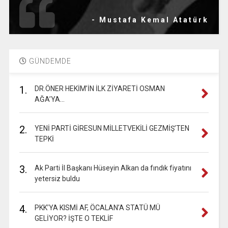
- Mustafa Kemal Atatürk
GÜNDEMDE
1.
DR.ÖNER HEKİM’İN İLK ZİYARETİ OSMAN
AĞA’YA…
2.
YENİ PARTİ GİRESUN MİLLETVEKİLİ GEZMİŞ’TEN
TEPKİ
3.
Ak Parti İl Başkanı Hüseyin Alkan da fındık fiyatını
yetersiz buldu
4.
PKK’YA KISMİ AF, ÖCALAN’A STATÜ MÜ
GELİYOR? İŞTE O TEKLİF