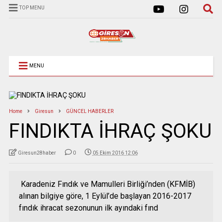
TOP MENU
MENU
Home
Giresun
GÜNCEL HABERLER
FINDIKTA İHRAÇ ŞOKU
Giresun28haber
0
05 Ekim 2016 12:06
Karadeniz Fındık ve Mamulleri Birliği’nden (KFMİB)
alınan bilgiye göre, 1 Eylül’de başlayan 2016-2017
fındık ihracat sezonunun ilk ayındaki fınd