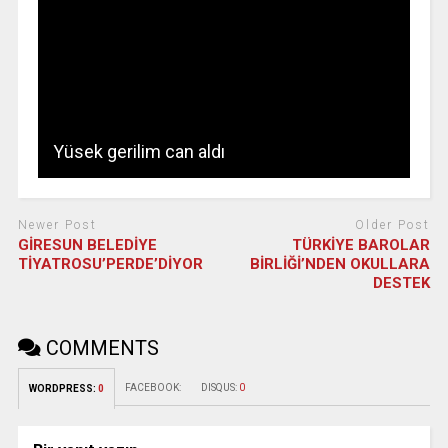
Yüsek gerilim can aldı
Newer Post
Older Post
GİRESUN BELEDİYE
TÜRKİYE BAROLAR
TİYATROSU’PERDE’DİYOR
BİRLİĞİ’NDEN OKULLARA
DESTEK
COMMENTS
FACEBOOK:
DISQUS:
0
WORDPRESS:
0