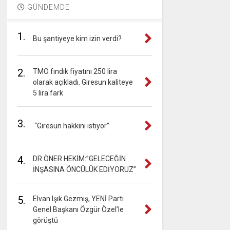
GÜNDEMDE
1.
Bu şantiyeye kim izin verdi?
2.
TMO fındık fiyatını 250 lira
olarak açıkladı. Giresun kaliteye
5 lira fark
3.
“Giresun hakkını istiyor”
4.
DR.ÖNER HEKİM:”GELECEĞİN
İNŞASINA ÖNCÜLÜK EDİYORUZ”
5.
Elvan Işık Gezmiş, YENİ Parti
Genel Başkanı Özgür Özel’le
görüştü