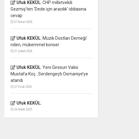
Ufuk KEKÜL
:
CHP milletvekili
Gezmiş’ten ‘Dede için aracılık’ iddiasına
cevap
07 Nisan 2026
Ufuk KEKÜL
:
Müzik Dostları Derneği’
nden, mükemmel konser
01 Şubat 2026
Ufuk KEKÜL
:
Yeni Giresun Valisi
Mustafa Koç…Serdengeçti Osmaniye’ye
atandı
07 Ocak 2026
Ufuk KEKÜL
:
26 Aralık 2025