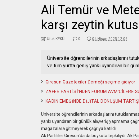
Ali Temür ve Met
karşı zeytin kutu
Ufuk KEKÜL
0
04 Nisan 2025 12:06
Üniversite öğrencilerinin arkadaşlarını tutu
ve tüm yurtta geniş yankı uyandıran bir gün
Giresun Gazeteciler Derneği seçime gidiyor
ZAFER PARTİSİ’NDEN FORUM AVM’CİLERE 
KADIN EMEĞİNDE DİJİTAL DÖNÜŞÜM TARTIŞI
Üniversite öğrencilerinin arkadaşlarını tutuklanması
yankı uyandıran bir günlük alışveriş yapmama çağrı
mağazalara gitmeyerek çağrıya katıldı.
Ak Partililer Giresun’da da boykota tepkiliydi. Ak Par