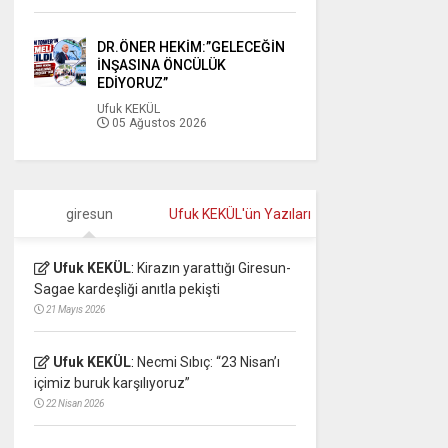
DR.ÖNER HEKİM:”GELECEĞİN
İNŞASINA ÖNCÜLÜK
EDİYORUZ”
Ufuk KEKÜL
05 Ağustos 2026
giresun
Ufuk KEKÜL'ün Yazıları
Ufuk KEKÜL
:
Kirazın yarattığı Giresun-
Sagae kardeşliği anıtla pekişti
21 Mayıs 2026
Ufuk KEKÜL
:
Necmi Sıbıç: “23 Nisan’ı
içimiz buruk karşılıyoruz”
22 Nisan 2026