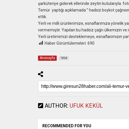
şarküteriye giderek ellerinde zeytin kutularıyla foto
Temür yaptığı açıklamada ” hadsiz boykot çağrısını 
ettik.
Yerli ve milli ürünlerimize, esnaflarımıza yönelik y
vermemiştir. Yapılan bu hadsiz çağrı ülkemizin ve m
Yerli üretimimizi desteklemeye, esnaflarımızın ya
Haber Görüntülemeleri:
690
Anasayfa
1864
AUTHOR:
UFUK KEKÜL
RECOMMENDED FOR YOU