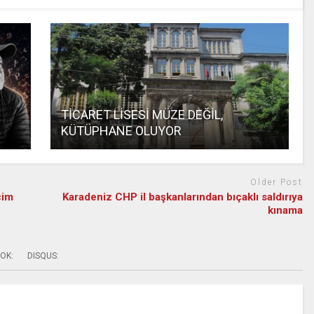
TİCARET LİSESİ MÜZE DEĞİL,
KÜTÜPHANE OLUYOR
Older Post
çim
Karadeniz CHP il başkanlarından bıçaklı saldırıya
kınama
OK:
DISQUS: