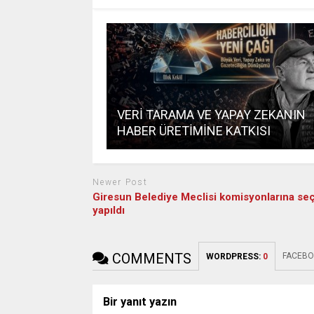
VERİ TARAMA VE YAPAY ZEKANIN
HABER ÜRETİMİNE KATKISI
Newer Post
Giresun Belediye Meclisi komisyonlarına se
yapıldı
COMMENTS
FACEBO
WORDPRESS:
0
Bir yanıt yazın