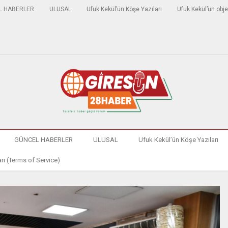
L HABERLER
ULUSAL
Ufuk Kekül’ün Köşe Yazıları
Ufuk Kekül’ün obje
GÜNCEL HABERLER
ULUSAL
Ufuk Kekül’ün Köşe Yazıları
rı (Terms of Service)