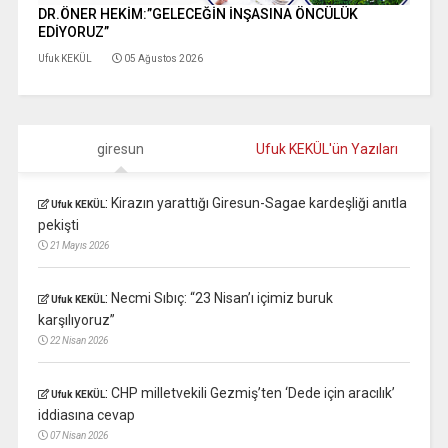
DR.ÖNER HEKİM:”GELECEĞİN İNŞASINA ÖNCÜLÜK
EDİYORUZ”
Ufuk KEKÜL
05 Ağustos 2026
giresun
Ufuk KEKÜL'ün Yazıları
:
Kirazın yarattığı Giresun-Sagae kardeşliği anıtla
Ufuk KEKÜL
pekişti
21 Mayıs 2026
:
Necmi Sıbıç: “23 Nisan’ı içimiz buruk
Ufuk KEKÜL
karşılıyoruz”
22 Nisan 2026
:
CHP milletvekili Gezmiş’ten ‘Dede için aracılık’
Ufuk KEKÜL
iddiasına cevap
07 Nisan 2026