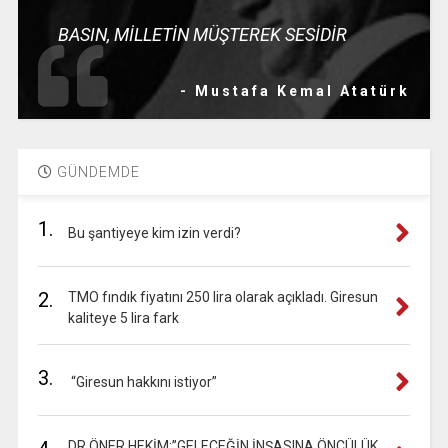
BASIN, MİLLETİN MÜŞTEREK SESİDİR
- Mustafa Kemal Atatürk
GÜNDEMDE
1.
Bu şantiyeye kim izin verdi?
2.
TMO fındık fiyatını 250 lira olarak açıkladı. Giresun
kaliteye 5 lira fark
3.
“Giresun hakkını istiyor”
DR.ÖNER HEKİM:”GELECEĞİN İNŞASINA ÖNCÜLÜK