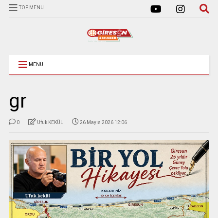
TOP MENU
MENU
gr
0
Ufuk KEKÜL
26 Mayıs 2026 12:06