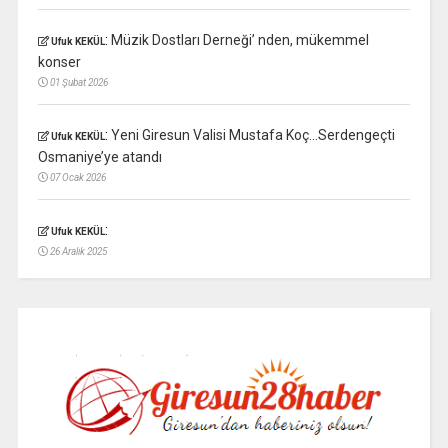
:
Müzik Dostları Derneği’ nden, mükemmel
Ufuk KEKÜL
konser
01 Şubat 2026
:
Yeni Giresun Valisi Mustafa Koç…Serdengeçti
Ufuk KEKÜL
Osmaniye’ye atandı
07 Ocak 2026
:
Ufuk KEKÜL
26 Aralık 2025